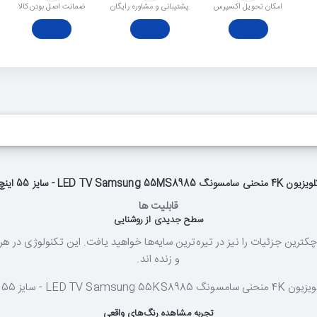
امکان تحویل اکسپرس
پشتیبانی و مشاوره رایگان
ﺿﻤﺎﻧﺖ اﺻﻞ ﺑﻮدن ﮐﺎﻟﺎ
یون 4K منحنی سامسونگ LED TV Samsung 55MS8985 - سایز 55 اینچ
قابلیت ها
سطح جدیدی از روشنایی
و زنده اند.
تجربه مشاهده رنگ‌های واقعی