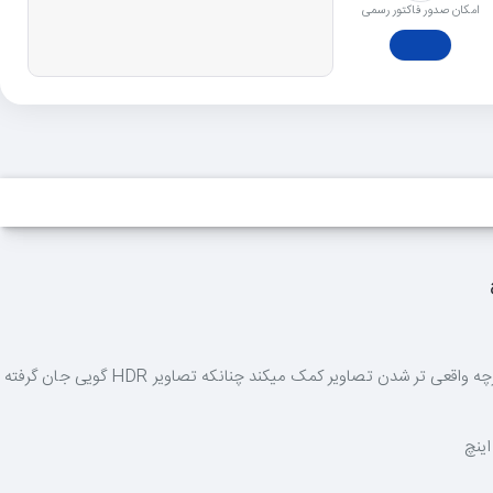
امکان صدور فاکتور رسمی
با HDR 1000، نهایت تابش نور خورشید را مشاهده خواهید کرد و از طرفی، کوچکترین جزئیات را نیز در تیره‌ترین سایه‌ها خواهید یافت. این تکنولوژی در هرچه واقعی تر شدن تصاویر کمک میکند چنانکه تصاویر HDR گویی جان گرفته