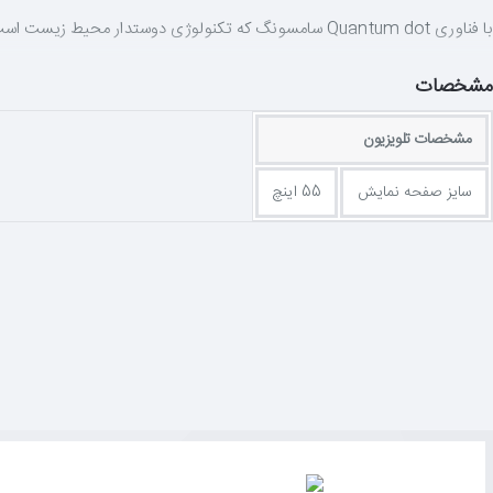
مشخصات
مشخصات تلویزیون
در یک فناوری الهام‌گرفته از طبیعت با نام «فوق مشکی»، از الگوهای خ
سایز صفحه نمایش
55 اینچ
پردازشگر SUHD سامسونگ محتواهای غیر SUHD را تحلیل و تصویرپردازی می‌کند تا تصویری که نمایش داده می‌شود تا حد ممکن به کیفیت اصلی محتوا نزدیک باشد.
فناوری Precision Black با بهینه‌سازی انتشار نور، کنتراست را تقویت می‌کند و با کنترل کردن نورهای پس‌زمینه LED در لبه‌ها باعث می‌شود هر تصویری که می‌بینید شفاف‌تر و هیجان‌انگیزتر باشد.