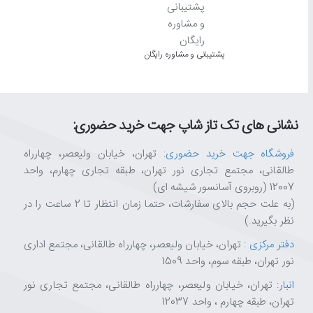
جزئیات را با وضوحی شفاف و چهار برابر وضوح تلویزیون‌های FHD مشاهده کنید به لطف رنگ‌پردازی و روشنایی واقعی، هر آنچه تماشا می‌کنید جلوه به
پشتیبانی و مشاوره رایگان
ویژگی «افزایش دهنده خودکار عمق تصویر» کنتراست را با درجات مخت
نشانی های تک تاز شاپ جهت خرید حضوری:
فروشگاه جهت خرید حضوری
: تهران، خیابان ولیعصر، چهارراه
طالقانی، مجتمع تجاری نور تهران، طبقه تجاری چهارم، واحد
انحنای ظریفی که در تلویزیون منحنی سامسونگ بکار رفته است شما 
12007 (روبروی آسانسور شیشه ای)
(به علت حجم بالای سفارشات، حتما زمان انتظار تا 2 ساعت را در
نظر بگیرید.)
دفتر مرکزی
: تهران، خیابان ولیعصر، چهارراه طالقانی، مجتمع اداری
نور تهران، طبقه سوم، واحد 1509
انبار
: تهران، خیابان ولیعصر، چهارراه طالقانی، مجتمع تجاری نور
تهران، طبقه چهارم ، واحد 12037