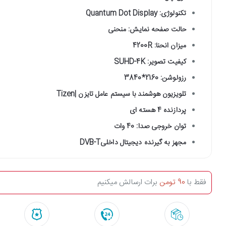
تکنولوژی: Quantum Dot Display
حالت صفحه نمایش: منحنی
میزان انحنا: 4200R
کیفیت تصویر: SUHD-4K
رزولوشن: 2160*3840
تلویزیون هوشمند با سیستم عامل تایزن |Tizen
پردازنده 4 هسته ای
توان خروجی صدا: 40 وات
مجهز به گیرنده دیجیتال داخلیDVB-T
فقط با
90 تومن
برات ارسالش میکنیم