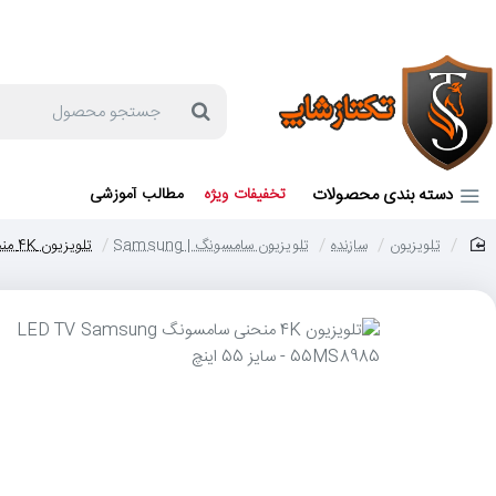
جهت مشاوره و خرید می توانید با شماره 57129-021 تماس بگیرید یا در بله یا روبیکا با شماره 09121759502 در ارتباط باشید (شنبه تا پنجشنبه 9 صبح الی 19 عصر)
جستجو
محصول
دسته بندی محصولات
تخفیفات ویژه
مطالب آموزشی
تلویزیون
سازنده
تلویزیون سامسونگ | Samsung
تلویزیون 4K منحنی سامسونگ LED TV Samsung 55MS8985 - سایز 55 اینچ
home