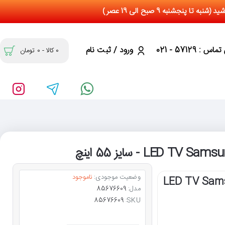
س : 57129 - 021
ورود / ثبت نام
0 کالا - 0 تومان
وضعیت موجودی:
ناموجود
LED TV Samsung 55MS89
مدل:
85676609
85676609
SKU: