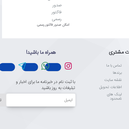
امکان صدور فاکتور رسمی
شود. تماشای تصویری فراگیر را در صفحه تلویزیونتان تجربه کنید.
ت مشتری
همراه ما باشید!
تماس با ما
برندها
و فاصله دید یکپارچه‌ای را از محل استقرار شما فراهم می‌سازد.
نقشه سایت
با ثبت نام در خبرنامه ما برای اخبار و
اطلاعات تحویل
تبلیغات به روز باشید
لینک های
ایمیل
نامحدود
ث
نده، محتوای پخش اینترنتی (OTT)، بازی‌ها و غیره برایتان فراهم شده است. کاربران می‌توانند به محض روشن کردن تلویزیون، به محتواهای مورد