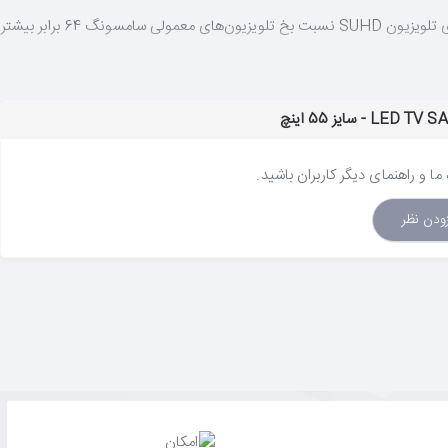
با فناوری Quantum dot سامسونگ که تکنولوژی دوستدار محیط زیست است، لذت مشاهده تمامی گرادیان رنگ‌های غنی‌تر و واقعی را بچشید. رنگ‌پردازی تلویزیون SUHD نسبت بخ تلویزیون‌های معمولی سامسونگ 64 برابر بیشتر
هش یابد. از تماشای تلویزیون حتی در سالن‌های پرنور نیز لذت ببرید.
ما و راهنمای دیگر کاربران باشید.
زودن نظر