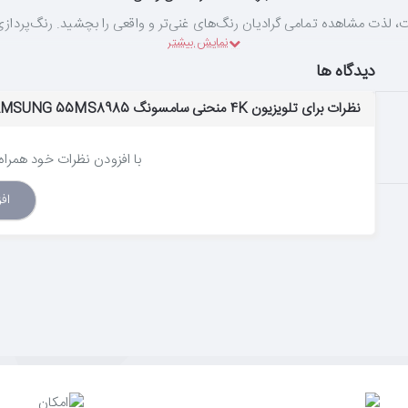
است.
دیدگاه ها
نظرات برای تلویزیون 4K منحنی سامسونگ LED TV SAMSUNG 55MS8985 - سایز 55 اینچ
نمایش شفاف تصویر و بدون انعکاس نورهای مزاحم
اص و منحصر بفرد سامسونگ در مقیاس نانو استفاده شده است تا انعکاس نور کا
با افزودن نظرات خود همراه 
اف
تصویرپردازی محتواهای غیر SUHD شما
اوج هیجان هر تصویر را احساس کنید