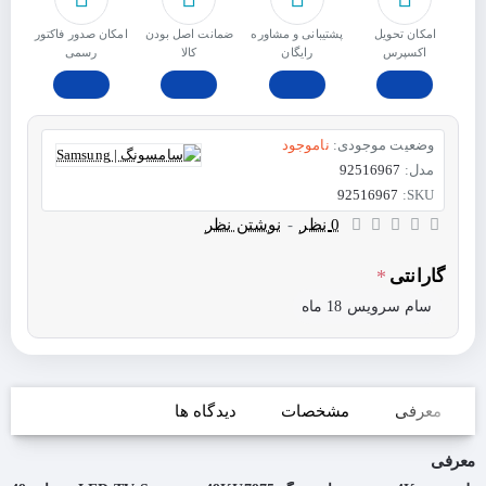
امکان تحویل
پشتیبانی و مشاوره
ﺿﻤﺎﻧﺖ اﺻﻞ ﺑﻮدن
امکان صدور فاکتور
اکسپرس
رایگان
ﮐﺎﻟﺎ
رسمی
وضعیت موجودی:
ناموجود
مدل:
92516967
92516967
SKU:
0 نظر
-
نوشتن نظر
گارانتی
سام سرویس 18 ماه
معرفی
مشخصات
دیدگاه ها
معرفی