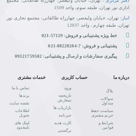
دفتر مرکزی
: تهران، خیابان ولیعصر، چهارراه طالقانی، مجتمع
اداری نور تهران، طبقه سوم، واحد 1509
انبار
: تهران، خیابان ولیعصر، چهارراه طالقانی، مجتمع تجاری نور
تهران، طبقه چهارم ، واحد 12037
تک‌تک جزئیات را با وضوح خیره‌کننده UHD 4K تماشا کنید
خط ویژه پشتیبانی و فروش: 57129-021
جزئیات را با وضوحی شفاف و چهار برابر وضوح تلویزیون‌های FHD
پشتیبانی و فروش: 7-88228284-021
مشاهده کنید به لطف رنگ‌پردازی و روشنایی واقعی، هر آنچه تماشا
می‌کنید جلوه بهتری از خود نشان خواهد داد.
پیگیری سفارشات و ارسال و پشتیبانی: 09121759502
درباره ما
حساب کاربری
خدمات مشتری
دسترسی سریع و مستقیم به تمامی منابع محتوا
ورود
تماس با ما
بلاگ
درمنوی جدید تلویزیون های هوشمند ، نقطه دسترسی مستقیمی به
تاریخچه
برندها
سوالات
سفارش
تلویزیون زنده، محتوای پخش اینترنتی (OTT)، بازی‌ها و غیره برایتان
متداول
نقشه سایت
بازاریاب ها
فراهم شده است. کاربران می‌توانند به محض روشن کردن تلویزیون،
سیاست حفظ
اطلاعات
حریم مشتری
خبرنامه
به محتواهای مورد علاقه‌شان دسترسی پیدا کنند.
تحویل
شرایط و
کارت هدیه
لینک های
قوانین
نامحدود
برگشتی