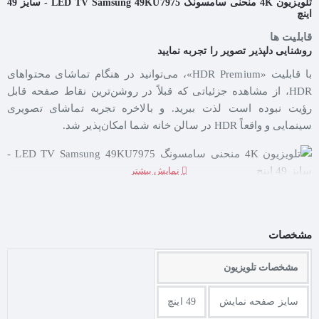
تلویزیون 4K منحنی سامسونگ LED TV Samsung 49KU7975 - سایز 49
اینچ
قابلیت ها
روشنایی دلپذیر تصویر را تجربه نمایید
با قابلیت «HDR Premium»، می‌توانید در هنگام تماشای محتواهای
HDR، از مشاهده جزئیاتی که قبلاً در روشن‌ترین نقاط صفحه قابل
رؤیت نبوده است لذت ببرید. و بالاخره تجربه تماشای تصویری
سینمایی و واقعاً HDR در سالن خانه شما امکان‌پذیر شد.
طعم زیبایی رنگ‌های طبیعی را بچشید
ویژگی «رنگ کریستال فعال» LED را با یک منبع نور اضافی به LED
مشخصات
آبی تبدیل می‌کند. بدین ترتیب خلوص رنگ سفید افزایش می‌یابد که
نتیجتاً طیف رنگی وسیع‌تر و رنگ‌های طبیعی بیشتری را ارائه می‌دهد.
مشخصات تلویزیون
این ویژگی حتی باعث کاهش مصرف برق نیز می‌شود.
سایز صفحه نمایش
49 اینچ