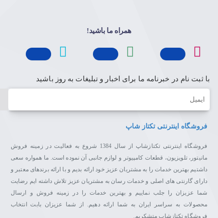
ارتقای محتوا به منظور ایجاد کیفیت تصویر شفاف
همراه ما باشید!
موتور پردازشگر UHD سامسونگ حتی در هنگام پخش جریانی
محتواهایی با وضوح کم نیز تصاویری تقریباً در سطح UHD را به شما
ارائه می‌دهد. این موتور از یک فرآیند 4 مرحله‌ای ابتکاری برای تبدیل
محتوای مورد علاقه‌تان به محتوایی با کیفیت عالی و واقعی استفاده
می‌کند.
با ثبت نام در خبرنامه ما برای اخبار و تبلیغات به روز باشید
ایمیل
فروشگاه اینترنتی تکتاز شاپ
کنتراست‌های بهبودیافته برای تجربه دیداری شما
فناوری «UHD Dimming» باعث ایجاد کنتراست، رنگ و تیزی بهینه
فروشگاه اینترنتی تکتازشاپ از سال 1384 شروع به فعالیت در زمینه فروش
تصویر می‌شود تا کیفیت تصویری واقعی حاصل گردد. این تجربه
مانیتور، تلویزیون، قطعات کامپیوتر و لوازم جانبی آن نموده است. ما همواره سعی
دیداری که از تکنولوژی «Micro Dimming» موجود نیز پیچیده‌تر است،
داشتیم بهترین خدمات را به مشتریان عزیز خود ارائه بدیم و با ارائه برندهای معتبر و
تجربه‌ای است کاملاً متفاوت از گذشته.
دارای گارنتی های اصلی و خدمات رسان به مشتریان عزیز تلاش داشته ایم رضایت
شما عزیزان را جلب نماییم و بهترین خدمات را در زمینه فروش و ارسال
محصولات به سراسر ایران به شما ارائه دهیم. از شما عزیزان بابت انتخاب
فروشگاه تکتازشاپ متشکریم.