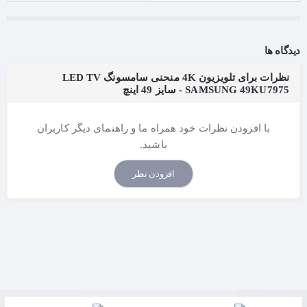
بیشتر غرق در محتوایتان شوید
ویژگی «ارتقادهنده خودکار عمق» کنتراست را با درجات مختلف در
دیدگاه ها
نقاط مختلف صفحه اعمال می‌کند تا عمق فوق‌العاده‌ای به تصویر
داده شود. تماشای تصویری فراگیر را در صفحه تلویزیونتان تجربه
نظرات برای تلویزیون 4K منحنی سامسونگ LED TV
SAMSUNG 49KU7975 - سایز 49 اینچ
کنید.
با افزودن نظرات خود همراه ما و راهنمای دیگر کاربران
باشید.
احاطه حس‌های شما
افزودن نظر
منحنی ظریفی که در تلویزیون منحنی سامسونگ بکار رفته است شما
را درست در وسط رخدادهای فیلم قرار می‌دهد، ضمن اینکه میدان
دید وسیع‌تر و فاصله دید یکپارچه‌ای را از محل استقرار شما فراهم
می‌سازد.
ظرافت و زیبایی پالایش‌شده به خالص‌ترین شکل