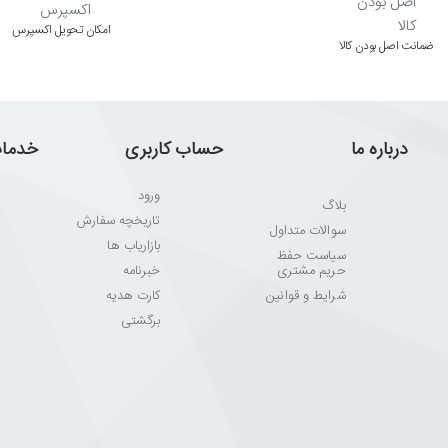
اﻣﮑﺎن ﺗﺤﻮﯾﻞ اﮐﺴﭙﺮس
ﺿﻤﺎﻧﺖ اﺻﻞ ﺑﻮدن ﮐﺎﻟﺎ
درباره ما
حساب کاربری
خدما
ورود
بلاگ
تاریخچه سفارش
سوالات متداول
بازاریاب ها
سیاست حفظ
حریم مشتری
خبرنامه
شرایط و قوانین
کارت هدیه
برگشتی
 می‌توانید عکس‌ها، ویدئوها و آهنگ‌ها را از تلفن همراه و رایانه خود به تلویزیون هوشمندتان ان