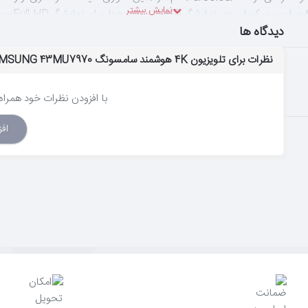
شما را به
دیدگاه ها
نظرات برای تلویزیون 4K هوشمند سامسونگ LED TV SAMSUNG 43MU7970 - سایز 43 اینچ
با افزودن نظرات خود همراه م
اف
درمنوی جدید تلویزیون های هوشمند ، نقطه دسترسی مستقیمی به تلویزیون زنده، محتو