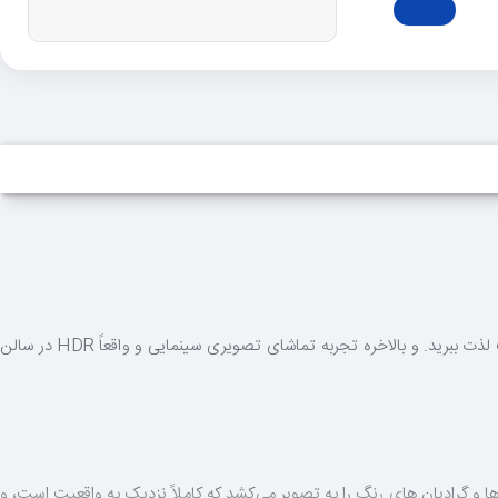
با قابلیت «HDR Premium»، می‌توانید در هنگام تماشای محتواهای HDR، از مشاهده جزئیاتی که قبلاً در روشن‌ترین نقاط صفحه قابل رؤیت نبوده است لذت ببرید. و بالاخره تجربه تماشای تصویری سینمایی و واقعاً HDR در سالن
 که PurColour نام دارد. این فناوری طیف گسترده‌تری از رنگ‌ها و گرادیان های رنگ را به تصویر می‌کشد که کاملاً نزدیک به واقعیت است، و