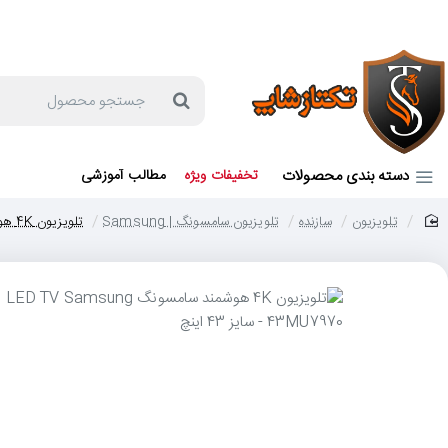
جهت مشاوره و خرید می توانید با شماره 57129-021 تماس بگیرید یا در بله یا روبیکا با شماره 09121759502 در ارتباط باشید (شنبه تا پنجشنبه 9 صبح الی 19 عصر)
جستجو
محصول
دسته بندی محصولات
تخفیفات ویژه
مطالب آموزشی
تلویزیون
سازنده
تلویزیون سامسونگ | Samsung
تلویزیون 4K هوشمند سامسونگ LED TV Samsung 43MU7970 - سایز 43 اینچ
home