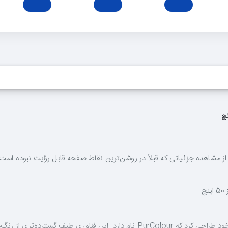
سامسونگ فناوری خاصی را در حوزه رنگ‌پردازی برای تلویزیون UHD منحنی خود طراحی کرد