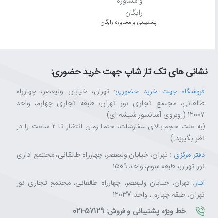
پشتیبانی و مشاوره رایگان
کنتراست‌های بهبودیافته برای تجربه دیداری شما
متفاوت از گذشته.
نشانی های تک تاز شاپ جهت خرید حضوری:
کیفیت تصویرتان را تا نزدیک به UHD بالا ببرید
فروشگاه جهت خرید حضوری
: تهران، خیابان ولیعصر، چهارراه
طالقانی، مجتمع تجاری نور تهران، طبقه تجاری چهارم، واحد
12007 (روبروی آسانسور شیشه ای)
UHD رقابت می‌کند.*
(به علت حجم بالای سفارشات، حتما زمان انتظار تا 2 ساعت را در
نظر بگیرید.)
اشتراک‌گذاری آسان محتوا با تلویزیون
دفتر مرکزی
: تهران، خیابان ولیعصر، چهارراه طالقانی، مجتمع اداری
نور تهران، طبقه سوم، واحد 1509
با استفاده از برنامه سامسونگ Smart view
شخصی فراهم می‌کند.
انبار
: تهران، خیابان ولیعصر، چهارراه طالقانی، مجتمع تجاری نور
تهران، طبقه چهارم ، واحد 12037
خط ویژه پشتیبانی و فروش: 57129-021
سرعت بالاتر، عملکرد قوی‌تر