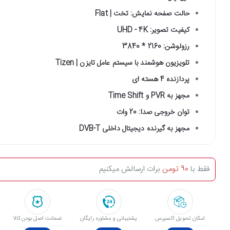
حالت صفحه نمایش: تخت | Flat
کیفیت تصویر: UHD - 4K
رزولوشن: 2160 * 3840
تلویزیون هوشمند با سیستم عامل تایزن | Tizen
پردازنده 4 هسته ای
مجهز به PVR و Time Shift
توان خروجی صدا: 20 وات
مجهز به گیرنده دیجیتال داخلی DVB-T
فقط با
90 تومن
برات ارسالش میکنیم
امکان تحویل اکسپرس
پشتیبانی و مشاوره رایگان
ﺿﻤﺎﻧﺖ اﺻﻞ ﺑﻮدن ﮐﺎﻟﺎ