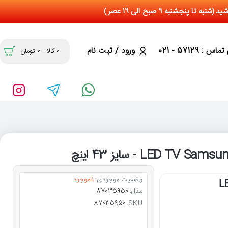
س : 57129 - 021
ورود / ثبت نام
0 کالا - 0 تومان
وضعیت موجودی:
ناموجود
LED 
مدل:
87035950
87035950
SKU: