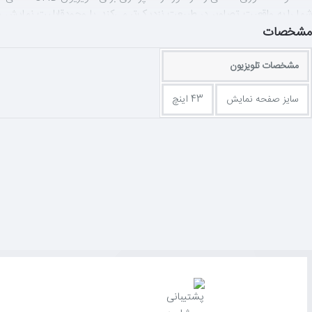
UHD پیشین حدود 27 نقطه تعدیل رنگ دارند، ولی فناوری PurColour این نقاط را به طور شگفت‌انگیزی تا 7 برابر افزایش می‌دهد. بدین ترتیب، رنگ‌ها و گرادیان های بوجود می‌آید که بسیار پررنگ‌تر و خالص‌تر هستند.
مشخصات
مشخصات تلویزیون
تک‌تک جزئیات را با وضوح خیره‌کننده UHD 4K تماشا کنید
سایز صفحه نمایش
43 اینچ
جزئیات را با وضوحی شفاف و چهار برابر وضوح تلویزیون‌های FHD مشاهده کنید به لطف رنگ‌پردازی و روشنایی واقعی، هر آنچه تماشا می‌کنید جلوه بهتری از خود نشان خواهد داد.
دسترسی سریع و مستقیم به تمامی منابع محتوا
علاقه‌شان دسترسی پیدا کنند.
ارتقای محتوا به منظور ایجاد کیفیت تصویر شفاف
محتوایی با کیفیت عالی و واقعی استفاده می‌کند.