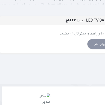
 واقعیت تصاویر در طبیعت نزدیک‌تر می‌کند. با وجودقابلیت نمایش 8 میلیون پیکسل روی نمایشگر UHD —یعنی چهار برابر نمایشگر Full HD—برای ایجاد تصاویر دقیق نیاز به نقاط تعدیل رنگ بیشتری دارید. تلویزیون‌های
ا و راهنمای دیگر کاربران باشید.
زودن نظر
ای پخش اینترنتی (OTT)، بازی‌ها و غیره برایتان فراهم شده است. کاربران می‌توانند به محض روشن کردن تلویزیون، به محتواهای مورد
موتور پردازشگر UHD سامسونگ حتی در هنگام پخش جریانی محتواهایی با وضوح کم نیز تصاویری تقریباً در سطح UHD را به شما ارائه می‌دهد. این موتور از یک فرآیند 4 مرحله‌ای ابتکاری برای تبدیل محتوای مورد علاقه‌تان به