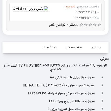
وضعیت موجودی:
ناموجود
مدل:
43354657
43354657
SKU:
0 نظر
-
نوشتن نظر
معرفی
مشخصات
دیدگاه ها
معرفی
تلویزیون 4K هوشمند ایکس ویژن LED TV 4K XVision 55XTU725 سایز
55 اینچ
مجهز به پنل LED با درجه كيفي +A
وضوح تصوير بسيار بالا (ULTRA HD 4K ( 3840x2160
مجهز به سيستم صوتي بسيار قدرتمند Pure Sound
مجهز به HDR 10 بر روي پورت USB
مجهز به سيستم عامل اندرويد ورژن 6