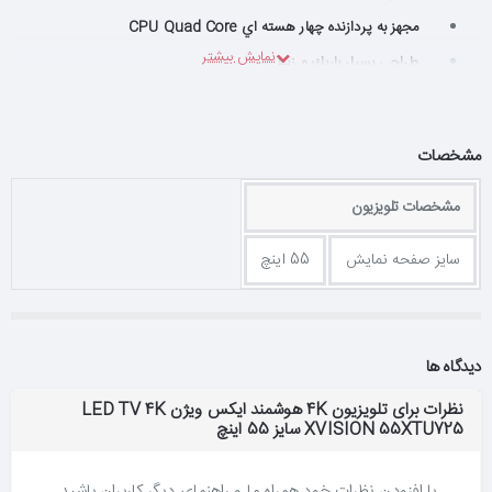
مجهز به پردازنده چهار هسته اي CPU Quad Core
طراحي بسيار باريك و زيبا
داراي تيونر ديجيتال داخلي DVB-T2
قابليت پخش صداي دالبي Dolby
مشخصات
داراي قابليت WIFI Screen Mirror و WIFI Direct
مشخصات تلویزیون
سایز صفحه نمایش
55 اینچ
دیدگاه ها
نظرات برای تلویزیون 4K هوشمند ایکس ویژن LED TV 4K
XVISION 55XTU725 سایز 55 اینچ
با افزودن نظرات خود همراه ما و راهنمای دیگر کاربران باشید.