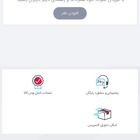
افزودن نظر
پشتیبانی و مشاوره رایگان
ﺿﻤﺎﻧﺖ اﺻﻞ ﺑﻮدن ﮐﺎﻟﺎ
اﻣﮑﺎن ﺗﺤﻮﯾﻞ اﮐﺴﭙﺮس