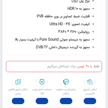
نوع پنل: LED
مجهز به HDR 10
قابلیت ضبط تصاویر بر روی حافظه PVR
کیفیت تصویر: Ultra HD - 4K
رزولوشن: 2160 * 3840
مجهز به سیستم صوتی Pure Sound با کیفیت بسیار بالا
مجهز به گیرنده دیجیتال داخلی DVB-T2
فقط با
90 تومن
برات ارسالش میکنیم
امکان تحویل
پشتیبانی و مشاوره
ﺿﻤﺎﻧﺖ اﺻﻞ ﺑﻮدن
امکان صدور فاکتور
اکسپرس
رایگان
ﮐﺎﻟﺎ
رسمی