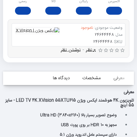
اکسپرس
رایگان
ﮐﺎﻟﺎ
رسمی
وضعیت موجودی:
ناموجود
مدل:
24644448
24644448
SKU:
0 نظر
-
نوشتن نظر
معرفی
مشخصات
دیدگاه ها
معرفی
تلویزیون 4K هوشمند ایکس ویژن LED TV 4K XVision 55XTU615 - سایز
55 اینچ
وضوح تصویر بسیار بالا (Ultra HD (3840x2160
مجهز به HDR 10 بر روی پورت USB
دارای سیستم عامل اندروید ورژن 5.1