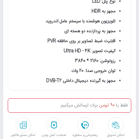
نوع پنل: LED
مجهز به HDR
تلویزیون هوشمند با سیستم عامل اندروید
مجهز به پردازنده دو هسته ای
قابلیت ضبط تصاویر بر روی حافظه PVR
کیفیت تصویر: Ultra HD - 4K
رزولوشن: 2160 * 3840
توان خروجی صدا: 20 وات
مجهز به گیرنده دیجیتال داخلی DVB-T2
فقط با
90 تومن
برات ارسالش میکنیم
امکان تحویل
پشتیبانی و مشاوره
ﺿﻤﺎﻧﺖ اﺻﻞ ﺑﻮدن
امکان صدور فاکتور