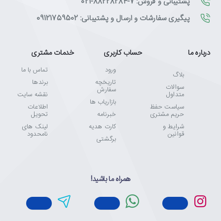
پشتیبانی و فروش: 7-88228284-021
پیگیری سفارشات و ارسال و پشتیبانی: 09121759502
درباره ما
حساب کاربری
خدمات مشتری
ورود
تماس با ما
بلاگ
تاریخچه
برندها
سوالات
سفارش
متداول
نقشه سایت
بازاریاب ها
سیاست حفظ
اطلاعات
حریم مشتری
خبرنامه
تحویل
شرایط و
کارت هدیه
لینک های
قوانین
نامحدود
برگشتی
همراه ما باشید!