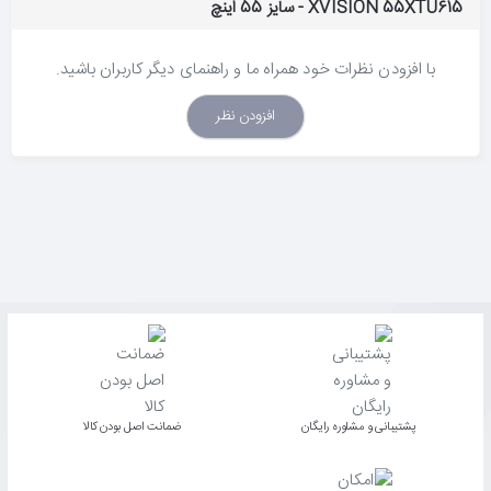
XVISION 55XTU615 - سایز 55 اینچ
با افزودن نظرات خود همراه ما و راهنمای دیگر کاربران باشید.
افزودن نظر
پشتیبانی و مشاوره رایگان
ﺿﻤﺎﻧﺖ اﺻﻞ ﺑﻮدن ﮐﺎﻟﺎ