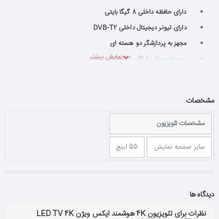
دارای حافظه داخلی 8 گیگا بایتی
دارای تیونر دیجیتال داخلی DVB-T2
مجهز به پردازشگر دو هسته ای
سیستم صوتی فراگیر DOLBY
دارای قابلیت LAN,WiFi ,Dlna
دارای قابلیت WiFi Screen Mirror
مشخصات
قابلیت ضبط برنامه های تلویزیونی (PVR)
مجهز به ماشین زمان(Time Shift)
مشخصات تلویزیون
قابلیت پخش تصویر، موزیك و فیلم از روی حافظه USB
سایز صفحه نمایش
55 اینچ
3 ورودی HDMI و 1 ورودی USB2.0 و 1 ورودی USB3.0
قابلیت پخش تصویر با فرمت: H.264,H.265/MPEG2,MPEG4
قابلیت پخش صدا با فرمت: MP3,AC3,HE-AAC,LPCM/WMA
دیدگاه ها
قابلیت پخش عكس: GIF, BMP, PNG, JPEG
نظرات برای تلویزیون 4K هوشمند ایکس ویژن LED TV 4K