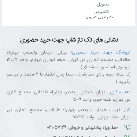
اﻣﮑﺎن ﺗﺤﻮﯾﻞ اﮐﺴﭙﺮس
نشانی های تک تاز شاپ جهت خرید حضوری:
فروشگاه جهت خرید حضوری
: تهران، خیابان ولیعصر، چهارراه
طالقانی، مجتمع تجاری نور تهران، طبقه تجاری چهارم، واحد 12007
(روبروی آسانسور شیشه ای)
(به علت حجم بالای سفارشات، حتما زمان انتظار تا 2 ساعت را در نظر
بگیرید.)
دفتر مرکزی
: تهران، خیابان ولیعصر، چهارراه طالقانی، مجتمع اداری
نور تهران، طبقه سوم، واحد 1509
انبار
: تهران، خیابان ولیعصر، چهارراه طالقانی، مجتمع تجاری نور
تهران، طبقه چهارم ، واحد 12037
خط ویژه پشتیبانی و فروش: 57129-021