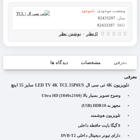
وضعیت موجودی:
ناموجود
مدل:
82433297
82433297
SKU:
0 نظر
-
نوشتن نظر
معرفی
مشخصات
دیدگاه ها
معرفی
تلویزیون 4K تی سی ال LED TV 4K TCL 55P6US سایز 55 اینچ
وضوح تصویر بسیار بالا (Ultra HD (3840x2160
مجهز به USB) HDR10)
تلویزیون هوشمند
8 گیگا بایت حافظه داخلی
دارای تیونر دیجیتال داخلی DVB-T2