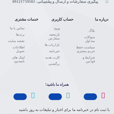
پیگیری سفارشات و ارسال و پشتیبانی: 09121759502
درباره ما
حساب کاربری
خدمات مشتری
ورود
تماس با ما
بلاگ
تاریخچه
برندها
سوالات
سفارش
متداول
نقشه سایت
بازاریاب ها
سیاست حفظ
اطلاعات
حریم مشتری
خبرنامه
تحویل
شرایط و
کارت هدیه
لینک های
قوانین
نامحدود
برگشتی
همراه ما باشید!
با ثبت نام در خبرنامه ما برای اخبار و تبلیغات به روز باشید