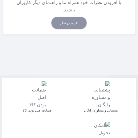
با افزودن نظرات خود همراه ما و راهنمای دیگر کاربران
باشید.
افزودن نظر
پشتیبانی و مشاوره رایگان
ﺿﻤﺎﻧﺖ اﺻﻞ ﺑﻮدن ﮐﺎﻟﺎ