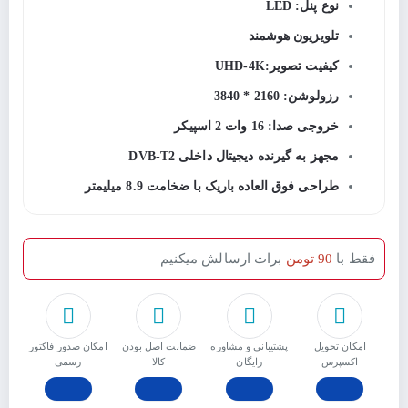
نوع پنل: LED
تلویزیون هوشمند
کیفیت تصویر:UHD-4K
رزولوشن: 2160 * 3840
خروجی صدا: 16 وات 2 اسپیکر
مجهز به گیرنده دیجیتال داخلی DVB-T2
طراحی فوق العاده باریک با ضخامت 8.9 میلیمتر
فقط با
90 تومن
برات ارسالش میکنیم
امکان تحویل
پشتیبانی و مشاوره
ﺿﻤﺎﻧﺖ اﺻﻞ ﺑﻮدن
امکان صدور فاکتور
اکسپرس
رایگان
ﮐﺎﻟﺎ
رسمی