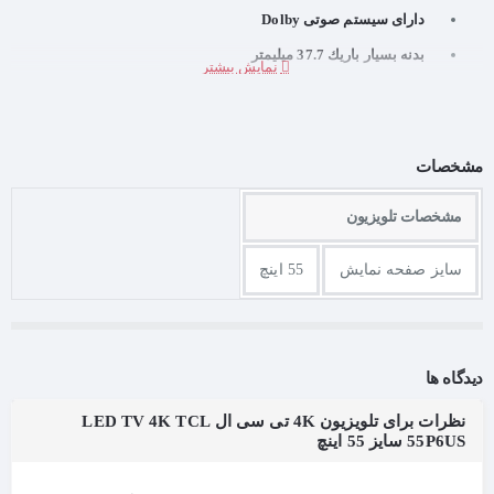
دارای سیستم صوتی Dolby
بدنه بسیار باریك 37.7 میلیمتر
مجهز به Bluetooth 4
قابلیت اتصال به LAN , WIF , DLNA
مشخصات
مشخصات تلویزیون
سایز صفحه نمایش
55 اینچ
دیدگاه ها
نظرات برای تلویزیون 4K تی سی ال LED TV 4K TCL
55P6US سایز 55 اینچ