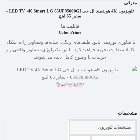
معرفی
تلویزیون 4K هوشمند ال جی LED TV 4K Smart LG 65UF95000GI -
سایز 65 اینچ
قابلیت ها
Color Prime
با فناوری نوردهی نانو، طیف‌های رنگی، سایه‌ها وتصاویر را به شکلی
کاملا متفاوت تجربه خواهید کرد. با این تکنولوژی، تصاویر واقعی‌تر و
جزئیات با وضوح کامل دیده می‌شوند.
وضوح تصویر 4K
با تلویزیون Ultra HD، وضوح 4 برابر Full HD و شفاف‌تر از تصاویر
سه‌بعدی معمولی را تجربه کنید. تصاویر در این تلویزیون کاملا زنده و
شفاف هستند.
مشخصات
مشخصات تلویزیون
ارتقاء دهنده کیفیت تصویر4K