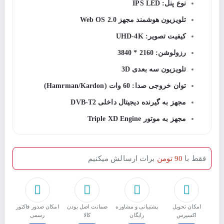
نوع پنل: IPS LED
تلویزیون هوشمند مجهز Web OS 2.0
کیفیت تصویر: UHD-4K
رزولوشن: 2160 * 3840
تلویزیون سه بعدی 3D
توان خروجی صدا: 60 وات (Hamrman/Kardon)
مجهز به گیرنده دیجیتال داخلی DVB-T2
مجهز به موتور Triple XD Engine
فقط با
90 تومن
برات ارسالش میکنیم
امکان تحویل
پشتیبانی و مشاوره
ﺿﻤﺎﻧﺖ اﺻﻞ ﺑﻮدن
امکان صدور فاکتور
اکسپرس
رایگان
ﮐﺎﻟﺎ
رسمی