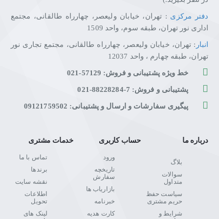
سینمایی و باورنکردنی در خانه را برای کاربرانش رقم زده است.
دفتر مرکزی
: تهران، خیابان ولیعصر، چهارراه طالقانی، مجتمع
اداری نور تهران، طبقه سوم، واحد 1509
انبار
: تهران، خیابان ولیعصر، چهارراه طالقانی، مجتمع تجاری نور
بلندگوهای طراحی شده توسط Harman/kardon
تهران، طبقه چهارم ، واحد 12037
وقتی قرار است تصویر، کیفیت عالی داشته باشد، صدا هم باید همان
خط ویژه پشتیبانی و فروش: 57129-021
اندازه خوب باشد. به همین دلیل، ال‌جی با همکاری کمپانی
Harmon/Kardon، کیفیت صوتی این تلویزیون را به یک تجربه شنیداری
پشتیبانی و فروش: 7-88228284-021
فوق‌العاده عالی برای کاربر تبدیل کرده‌اند.
پیگیری سفارشات و ارسال و پشتیبانی: 09121759502
درباره ما
حساب کاربری
خدمات مشتری
صدای فراگیر
ورود
تماس با ما
بلاگ
صدای فراگیر و سوراند از دیگر قابلیت‌هایی است که ال‌جی در
تاریخچه
برندها
سوالات
تلویزیون‌های هوشمند و Ultra HD خود گنجانده است.
سفارش
متداول
نقشه سایت
بازاریاب ها
سیاست حفظ
اطلاعات
حریم مشتری
خبرنامه
تحویل
شرایط و
کارت هدیه
لینک های