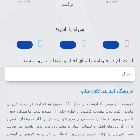
قوانین
نامحدود
webOS 2.0
برگشتی
WebOS ال‌جی برای راحتی کاربر طراحی شده است تا تجربه‌ای
آسان‌تر از یادگیری و سرگرمی را برای او رقم بزند.
همراه ما باشید!
منوی اصلی
با ثبت نام در خبرنامه ما برای اخبار و تبلیغات به روز باشید
با کلیک روی کلید Home، منوی اصلی تلویزیون باز می‌شود و
می‌توانید برنامه‌ها و محتویات را از پایین صفحه به مرکز پنل منتقل
ایمیل
کنید.
بعلاوه، همزمان با تماشای فیلم، می‌توانید در میان برنامه‌های مختلف
فروشگاه اینترنتی تکتاز شاپ
جست ‌و جو و حرکت کنید.
فروشگاه اینترنتی تکتازشاپ از سال 1384 شروع به فعالیت در زمینه فروش
مانیتور، تلویزیون، قطعات کامپیوتر و لوازم جانبی آن نموده است. ما همواره سعی
داشتیم بهترین خدمات را به مشتریان عزیز خود ارائه بدیم و با ارائه برندهای معتبر و
SmartShare
دارای گارنتی های اصلی و خدمات رسان به مشتریان عزیز تلاش داشته ایم رضایت
به لطف این قابلیت، کاربر می‌تواند فایل‌های موردنظر خود از یک
شما عزیزان را جلب نماییم و بهترین خدمات را در زمینه فروش و ارسال