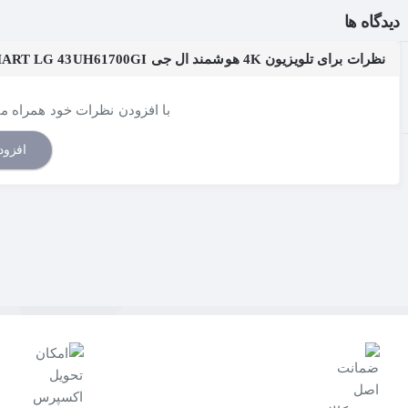
دیدگاه ها
نظرات برای تلویزیون 4K هوشمند ال جی LED TV 4K SMART LG 43UH61700GI - سایز 43 اینچ
صدای فوق فراگیر
ULTRA Surround
با افزودن نظرات خود همراه ما 
لکرد تجربه مشاهده تصاویر کیفیت 4K را با دسترسی‌ بیننده به صدای فوق فراگیر، چندین برابر می‌کند.
افزود
webOS 3.0
طراحی متالیک
 فلزی براق و همچنین مدرن، تلویزیون شما محیط زندگیتان را زیباتر خوا
صرفه‌جویی در مصرف انرژی