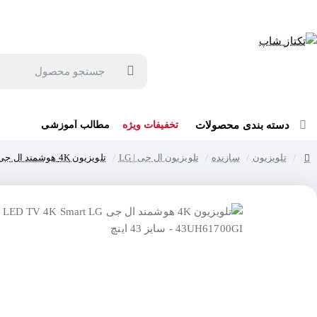
جهت مشاوره و خرید می توانید با شماره 57129-021 تماس بگیرید یا در بله یا روبیکا با شماره 09121759502 در ارتباط باشید (شنبه تا پنجشنبه 9 صبح الی 19 عصر)
جستجو
محصول
دسته بندی محصولات
تخفیفات ویژه
مطالب آموزشی
تلویزیون
سازنده
تلویزیون ال جی | LG
تلویزیون 4K هوشمند ال جی LED TV 4K Smart LG 43UH61700GI - سایز 43 اینچ
home