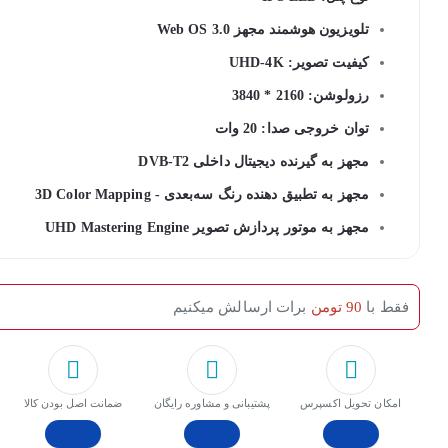
تلویزیون هوشمند مجهز Web OS 3.0
کیفیت تصویر: UHD-4K
رزولوشن: 2160 * 3840
توان خروجی صدا: 20 وات
مجهز به گیرنده دیجیتال داخلی DVB-T2
مجهز به تطبیق دهنده رنگ سه‌بعدی - 3D Color Mapping
مجهز به موتور پردازش تصویر UHD Mastering Engine
فقط با
90 تومن
برات ارسالش میکنیم
امکان تحویل اکسپرس
پشتیبانی و مشاوره رایگان
ﺿﻤﺎﻧﺖ اﺻﻞ ﺑﻮدن ﮐﺎﻟﺎ