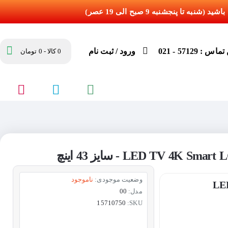
س : 57129 - 021
ورود / ثبت نام
0 کالا - 0 تومان
وضعیت موجودی:
ناموجود
LED TV
مدل:
00
15710750
SKU: