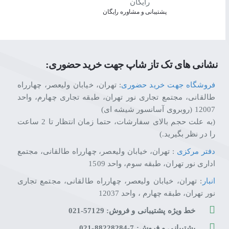
این ویژگی شامل کنترل نور پس‌زمینه م
پشتیبانی و مشاوره رایگان
نشانی های تک تاز شاپ جهت خرید حضوری:
ال‌جی با طراحی این ریموت جمع‌وجور، برای کاربرانش انجام تنظیمات ر
همچنین با فشاردادن دکمه‌ی مخصوص میکروفون، می‌توانید به آن با زبان ا
فروشگاه جهت خرید حضوری
: تهران، خیابان ولیعصر، چهارراه
کم‌و‌زیاد کردن صدا، بالا‌وپایین 
طالقانی، مجتمع تجاری نور تهران، طبقه تجاری چهارم، واحد
پیش‌تر اشاره کردیم. درکل استفاده
12007 (روبروی آسانسور شیشه ای)
(به علت حجم بالای سفارشات، حتما زمان انتظار تا 2 ساعت
را در نظر بگیرید.)
دفتر مرکزی
: تهران، خیابان ولیعصر، چهارراه طالقانی، مجتمع
اداری نور تهران، طبقه سوم، واحد 1509
انبار
: تهران، خیابان ولیعصر، چهارراه طالقانی، مجتمع تجاری
نور تهران، طبقه چهارم ، واحد 12037
خط ویژه پشتیبانی و فروش: 57129-021
پشتیبانی و فروش: 7-88228284-021