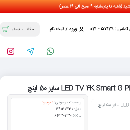
س : 57129 - 021
ورود / ثبت نام
0 کالا - 0 تومان
وضعیت موجودی:
ناموجود
مدل:
64130330
64130330
SKU: