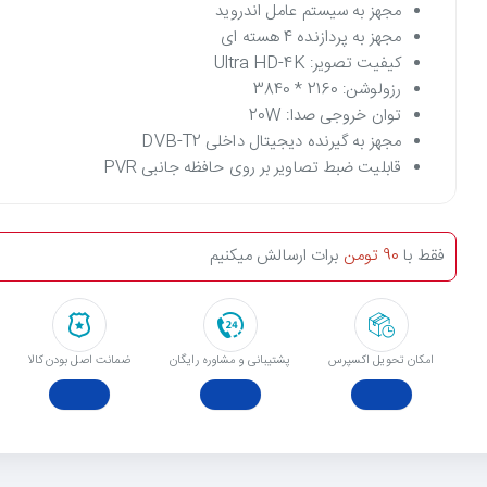
مجهز به سیستم عامل اندروید
مجهز به پردازنده 4 هسته ای
کیفیت تصویر: Ultra HD-4K
رزولوشن: 2160 * 3840
توان خروجی صدا: 20W
مجهز به گیرنده دیجیتال داخلی DVB-T2
قابلیت ضبط تصاویر بر روی حافظه جانبی PVR
فقط با
90 تومن
برات ارسالش میکنیم
امکان تحویل اکسپرس
پشتیبانی و مشاوره رایگان
ﺿﻤﺎﻧﺖ اﺻﻞ ﺑﻮدن ﮐﺎﻟﺎ