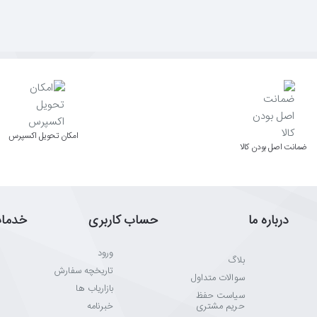
اﻣﮑﺎن ﺗﺤﻮﯾﻞ اﮐﺴﭙﺮس
ﺿﻤﺎﻧﺖ اﺻﻞ ﺑﻮدن ﮐﺎﻟﺎ
درباره ما
حساب کاربری
خدما
ورود
بلاگ
تاریخچه سفارش
سوالات متداول
بازاریاب ها
سیاست حفظ
حریم مشتری
خبرنامه