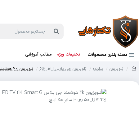
جهت مشاوره و خرید می توانید با شماره 57129-021 تماس بگیرید یا در بله یا روبیکا با شماره 09121759502 در ارتباط باشید (شنبه تا پنجشنبه 9 صبح الی 19 عصر)
جستجو
محصول
دسته بندی محصولات
تخفیفات ویژه
مطالب آموزشی
تلویزیون
سازنده
تلویزیون جی پلاس | GPlus
تلویزیون 4k هوشمند جی پلاس LED TV 4K Smart G Plus 50LU722S سایز 50 اینچ
home