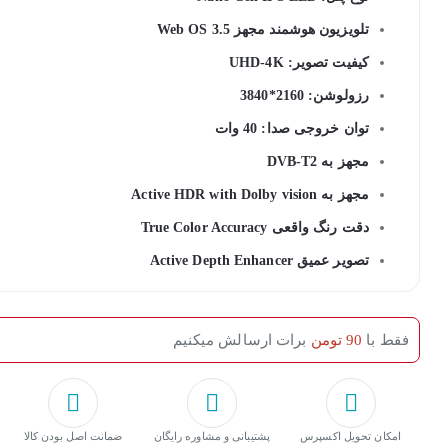
تلویزیون هوشمند مجهز Web OS 3.5
کیفیت تصویر: UHD-4K
رزولوشن: 2160*3840
توان خروجی صدا: 40 وات
مجهز به DVB-T2
مجهز به Active HDR with Dolby vision
دقت رنگ واقعی True Color Accuracy
تصویر عمیق Active Depth Enhancer
فقط با
90 تومن
برات ارسالش میکنیم
امکان تحویل اکسپرس
پشتیبانی و مشاوره رایگان
ﺿﻤﺎﻧﺖ اﺻﻞ ﺑﻮدن ﮐﺎﻟﺎ