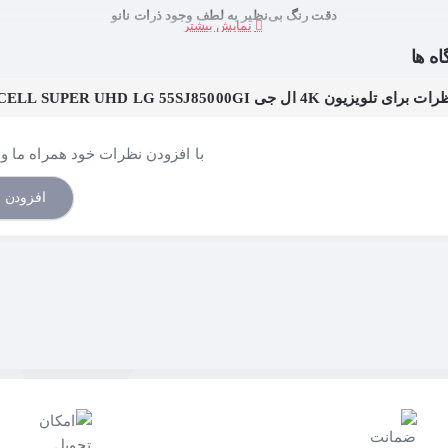
دقت رنگ بی‌نظیر به لطف وجود ذرات نانو
اه ها
برای تلویزیون 4K ال جی LED TV 4K NANO CELL SUPER UHD LG 55SJ85000GI - سایز 55 اینچ
در مورد عادت خود در تماشای تلویزیون تجدید نظر کنید
لازم نیست بینندگان را مجبور به جمع شدن در محلی باریک و محدود از سالن ک
را خواهند داشت.
با افزودن نظرات خود همراه ما و 
افزودن 
تجربه بهینه تماشای تلویزیون از تمامی زوایا
Active HDR بر خلاف HDR معمولی
احساس می‌کنید صحنه‌های واقعی و زنده را تجربه می‌کنید.