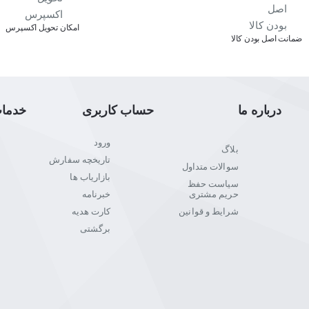
اﻣﮑﺎن ﺗﺤﻮﯾﻞ اﮐﺴﭙﺮس
قالب‌های HDR را نیز دارا است، از جمله HDR10 و HLG.
ﺿﻤﺎﻧﺖ اﺻﻞ ﺑﻮدن ﮐﺎﻟﺎ
تلفیقی از طراحی زیبا و عملکرد فوق‌العاده
ا نمی‌شود. ظاهر خوش‌ترکیب تلویزیون SUPER UHD ال‌جی، حتی وقتی که خاموش است، نگاه‌ها را به سوی خود جلب می‌کند.
صدایی پرقدرت، مهندسی شده توسط ®harman/kardon
درباره ما
حساب کاربری
خدما
ورود
بلاگ
تاریخچه سفارش
سوالات متداول
بازاریاب ها
webOS 3.5 با کاربری ساده و جذاب
سیاست حفظ
حریم مشتری
خبرنامه
شرایط و قوانین
کارت هدیه
webOS 3.5 ال‌جی، امنیتی قابل اعتماد
برگشتی
مدیریت امنیت در webOS3.5، که مورد تأیید «برنامه تضمین امنیت سایبری UL قرار دارد (CAP2900-1)، تجربه تل
حریم خصوصی جلوگیری می‌کند.
راه دسترسی آسان و سریع به محتوای 4K HDR در Netflix
نید از محتوای Premium 4K HDR در Netflix با تلویزیون 4K ال‌جی بیشتر لذت ببرید.