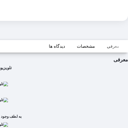
معرفی
مشخصات
دیدگاه ها
معرفی
تلویزیون 4K ال جی  TV 4K Nano Cell Super UHD LG 55SJ85000GI
به لطف وجود یک