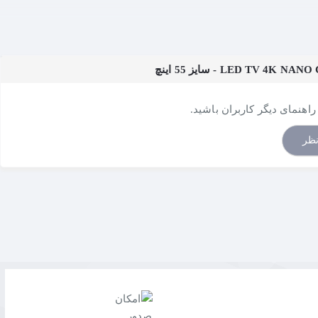
نید، رنگ و کنتراست استثنایی تلویزیون SUPER UHD ال‌جی حتی هنگام تماشا از زوایای کناری هم حفظ می‌شود اکنون تمامی افراد حاضر تجربه‌ای ایده‌آل از تماشای تلویزیون
راهنمای دیگر کاربران باشید.
نظر
تلویزیون SUPER UHD ال‌جی از محتوای Premium HDR که با فناوری ™Dolby Vision پردازش می‌شود پشتیبانی می‌کند، و با HDR10 و HLG عادی نیز سازگاری دارد. فناوری Active HDR ال‌جی صحنه‌های تصویری HDR را به گونه‌ای بهینه می‌سازد که