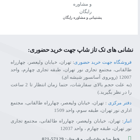
پشتیبانی و مشاوره رایگان
بدنه فلزی متمایز این تلویزیون جلوه‌ای از خطوط زیبا و انحنای شیک را به نمایش می‌گذارد که در تلویزیون‌های دیگر پید
نشانی های تک تاز شاپ جهت خرید حضوری:
سیستم اسپیکرهای ال‌جی توسط متخصصین ®harman/kardon که در زمینه صدا فعالیت می‌کنند، به صورت مشترک طراحی و سپس به صورت سفارشی تنظیم شده تا صدایی واضح، قدرتمند و با بازه کامل را در سالن خانه پخش کند.
فروشگاه جهت خرید حضوری
: تهران، خیابان ولیعصر، چهارراه
طالقانی، مجتمع تجاری نور تهران، طبقه تجاری چهارم، واحد
12007 (روبروی آسانسور شیشه ای)
(به علت حجم بالای سفارشات، حتما زمان انتظار تا 2 ساعت
با کنترل جادویی و نوار لانچر webOS 3.5 که به طور ویژه‌ای مورد اصلاح قرار گرفته است، به دنیایی بی‌کران از محتواهای محبوب‌ترین ارائه‌دهندگان خدمات سرگرمی قدم بگذارید.
را در نظر بگیرید.)
دفتر مرکزی
: تهران، خیابان ولیعصر، چهارراه طالقانی، مجتمع
اداری نور تهران، طبقه سوم، واحد 1509
انبار
: تهران، خیابان ولیعصر، چهارراه طالقانی، مجتمع تجاری
نور تهران، طبقه چهارم ، واحد 12037
به‌واسطه کنترل آسان‌تر و دسترسی سریع‌تر، اکنون می‌توا
خط ویژه پشتیبانی و فروش: 57129-021