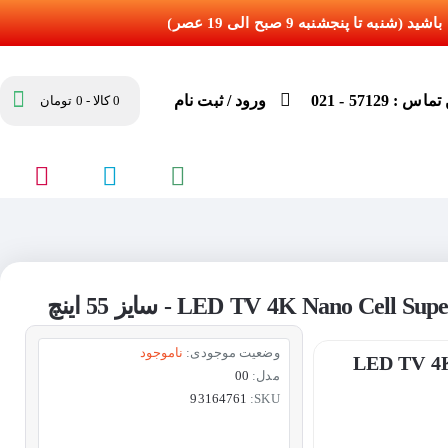
س : 57129 - 021
ورود / ثبت نام
0 کالا - 0 تومان
وضعیت موجودی:
ناموجود
LED TV 4K Nano
مدل:
00
93164761
SKU: