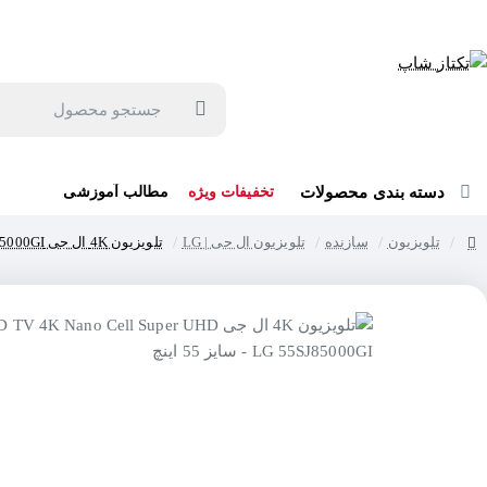
جهت مشاوره و خرید می توانید با شماره 57129-021 تماس بگیرید یا در بله یا روبیکا با شماره 09121759502 در ارتباط باشید (شنبه تا پنجشنبه 9 صبح الی 19 عصر)
جستجو
محصول
دسته بندی محصولات
تخفیفات ویژه
مطالب آموزشی
تلویزیون
سازنده
تلویزیون ال جی | LG
تلویزیون 4K ال جی LED TV 4K Nano Cell Super UHD LG 55SJ85000GI - سایز 55 اینچ
home