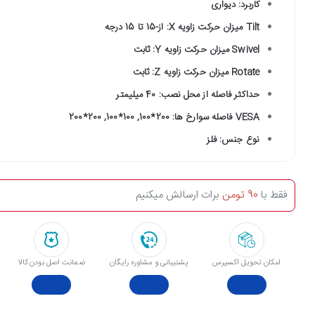
کاربرد: دیواری
Tilt میزان حرکت زاویه X: از-15 تا 15 درجه
Swivel میزان حرکت زاویه Y: ثابت
Rotate میزان حرکت زاویه Z: ثابت
حداکثر فاصله از محل نصب: 40 میلیمتر
VESA فاصله سوارخ ها: 200*100, 100*100, 200*200
نوع جنس: فلز
فقط با
90 تومن
برات ارسالش میکنیم
امکان تحویل اکسپرس
پشتیبانی و مشاوره رایگان
ﺿﻤﺎﻧﺖ اﺻﻞ ﺑﻮدن ﮐﺎﻟﺎ