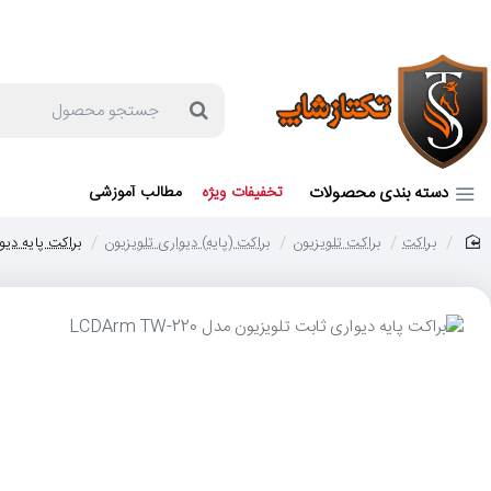
جهت مشاوره و خرید می توانید با شماره 57129-021 تماس بگیرید یا در بله یا روبیکا با شماره 09121759502 در ارتباط باشید (شنبه تا پنجشنبه 9 صبح الی 19 عصر)
جستجو
محصول
دسته بندی محصولات
تخفیفات ویژه
مطالب آموزشی
براکت
براکت تلویزیون
براکت (پایه) دیواری تلویزیون
براکت پایه دیواری ث
home