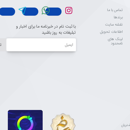
تماس با ما
برندها
نقشه سایت
با ثبت نام در خبرنامه ما برای اخبار و
اطلاعات تحویل
تبلیغات به روز باشید
لینک های
ایمیل
نامحدود
ث
مشتریان