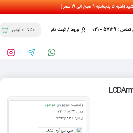
س : 57129 - 021
ورود / ثبت نام
0 کالا - 0 تومان
وضعیت موجودی:
موجود
مدل:
73291832
73291832
SKU: