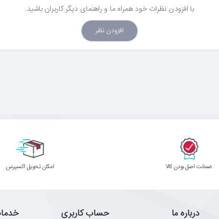
با افزودن نظرات خود همراه ما و راهنمای دیگر کاربران باشید.
افزودن نظر
ﺿﻤﺎﻧﺖ اﺻﻞ ﺑﻮدن ﮐﺎﻟﺎ
اﻣﮑﺎن ﺗﺤﻮﯾﻞ اﮐﺴﭙﺮس
درباره ما
حساب کاربری
خدما