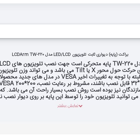
براکت (پایه) دیواری ثابت تلویزیون LED/LCD مدل LCDArm TW-220
روی دیوار.
سایز قابل استفاده و استاندارد این پایه "26 تا "40 می 
می توانید تلویزیون خود را توسط این پایه بر روی دیوار نصب نم