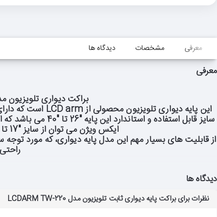
معرفی
مشخصات
دیدگاه ها
معرفی
براکت دیواری تلویزیون مدل TW-220 پایه متحرکی است جهت نصب تلویزیون های LCD و LED شما بر 
این پایه دیواری تلویزیون محصولی از LCD arm است که دارای حرکت حول محور X یا Tilt می باشد و می تواند وزن تلویزیون های ال سی دی و ال ای دی شما را تا 25 کیلوگرم تحمل کند.
ایکس ویژن می توان از سایز "17 تا "32 قابل نصب باشند، مشروط بر رعایت نصب، VESA 200*100, VESA 100*100, VESA 200*200
راحتی 
دیدگاه ها
نظرات برای براکت پایه دیواری ثابت تلویزیون مدل LCDARM TW-220