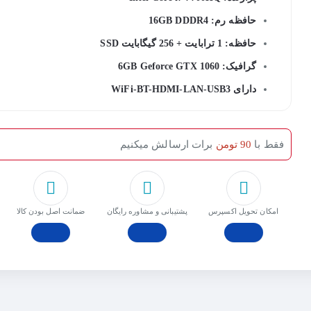
حافظه رم: 16GB DDDR4
حافظه: 1 ترابایت + 256 گیگابایت SSD
گرافیک: 6GB Geforce GTX 1060
دارای WiFi-BT-HDMI-LAN-USB3
فقط با
90 تومن
برات ارسالش میکنیم
امکان تحویل اکسپرس
پشتیبانی و مشاوره رایگان
ﺿﻤﺎﻧﺖ اﺻﻞ ﺑﻮدن ﮐﺎﻟﺎ