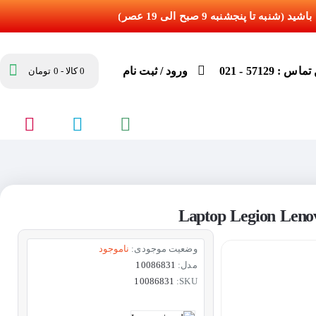
س : 57129 - 021
ورود / ثبت نام
0 کالا - 0 تومان
وضعیت موجودی:
ناموجود
مدل:
10086831
10086831
SKU: