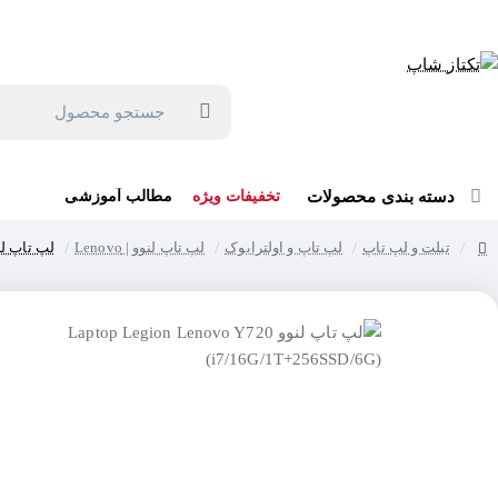
جهت مشاوره و خرید می توانید با شماره 57129-021 تماس بگیرید یا در بله یا روبیکا با شماره 09121759502 در ارتباط باشید (شنبه تا پنجشنبه 9 صبح الی 19 عصر)
جستجو
محصول
دسته بندی محصولات
تخفیفات ویژه
مطالب آموزشی
تبلت و لپ تاپ
لپ تاپ و اولترابوک
لپ تاپ لنوو | Lenovo
لپ تاپ لنوو enovo Y720 (i7/16G/1T+256SSD/6G
home