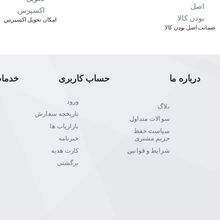
اﻣﮑﺎن ﺗﺤﻮﯾﻞ اﮐﺴﭙﺮس
ﺿﻤﺎﻧﺖ اﺻﻞ ﺑﻮدن ﮐﺎﻟﺎ
درباره ما
حساب کاربری
خدما
ورود
بلاگ
تاریخچه سفارش
سوالات متداول
بازاریاب ها
سیاست حفظ
حریم مشتری
خبرنامه
شرایط و قوانین
کارت هدیه
برگشتی