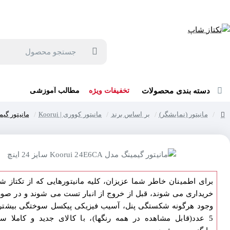
جهت مشاوره و خرید می توانید با شماره 57129-021 تماس بگیرید یا در بله یا روبیکا با شماره 09121759502 در ارتباط باشید (شنبه تا پنجشنبه 9 صبح الی 19 عصر)
جستجو
محصول
دسته بندی محصولات
تخفیفات ویژه
مطالب آموزشی
مانیتور (نمایشگر)
بر اساس برند
مانیتور کووری | Koorui
مانیتور گیمینگ مدل 4E6CA
home
برای اطمینان خاطر شما عزیزان، کلیه مانیتورهایی که از تکتاز ش
خریداری می شوند، قبل از خروج از انبار تست می شوند و در صو
وجود هرگونه شکستگی پنل، آسیب فیزیکی پیکسل سوختگی بیشتر 
5 عدد(قابل مشاهده در همه رنگها)، با کالای جدید و کاملا سا