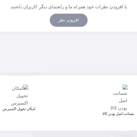
با افزودن نظرات خود همراه ما و راهنمای دیگر کاربران باشید.
افزودن نظر
اﻣﮑﺎن ﺗﺤﻮﯾﻞ اﮐﺴﭙﺮس
ﺿﻤﺎﻧﺖ اﺻﻞ ﺑﻮدن ﮐﺎﻟﺎ