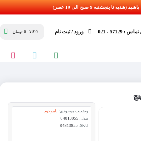
س : 57129 - 021
ورود / ثبت نام
0 کالا - 0 تومان
وضعیت موجودی:
ناموجود
مدل:
84813855
84813855
SKU: