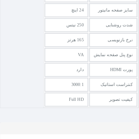
سایز صفحه مانیتور
24 اینچ
شدت روشنایی
250 نیتس
نرخ بازنویسی
165 هرتز
نوع پنل صفحه نمایش
VA
پورت HDMI
دارد
کنتراست استاتیک
3000:1
کیفیت تصویر
Full HD