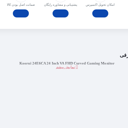
امکان تحویل اکسپرس
پشتیبانی و مشاوره رایگان
ﺿﻤﺎﻧﺖ اﺻﻞ ﺑﻮدن ﮐﺎﻟﺎ
فی
Koorui 24E6CA 24 Inch VA FHD Curved Gaming Monitor