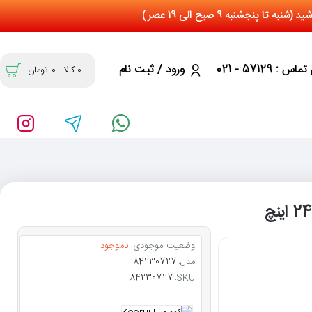
س : 57129 - 021
ورود / ثبت نام
0 کالا - 0 تومان
وضعیت موجودی:
ناموجود
مدل:
84230727
84230727
SKU: