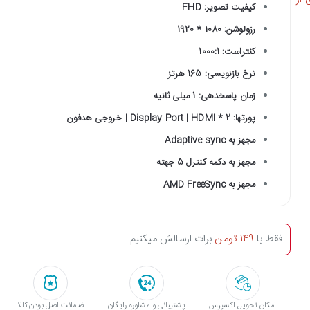
کیفیت تصویر: FHD
رزولوشن: 1080 * 1920
کنتراست: 1000:1
نرخ بازنویسی: 165 هرتز
زمان پاسخدهی: 1 میلی ثانیه
پورتها: Display Port | HDMI * 2 | خروجی هدفون
مجهز به Adaptive sync
مجهز به دکمه کنترل 5 جهته
مجهز به AMD FreeSync
فقط با
149 تومن
برات ارسالش میکنیم
امکان تحویل اکسپرس
پشتیبانی و مشاوره رایگان
ﺿﻤﺎﻧﺖ اﺻﻞ ﺑﻮدن ﮐﺎﻟﺎ