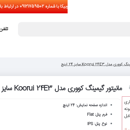
تلفن تما
 مدل Koorui 24E3 سایز 24 اینچ
مانیتور گیمینگ کووری مدل Koorui 24E3 سایز 24 اینچ
اری
اندازه صفحه نمایش: 24 اینچ
نه
فرم پنل: Flat
یشتر از 5 عدد(قابل
نوع پنل: IPS
 از