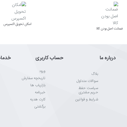
اﻣﮑﺎن ﺗﺤﻮﯾﻞ اﮐﺴﭙﺮس
ﺿﻤﺎﻧﺖ اﺻﻞ ﺑﻮدن ﮐﺎﻟﺎ
درباره ما
حساب کاربری
خدما
ورود
بلاگ
تاریخچه سفارش
سوالات متداول
بازاریاب ها
سیاست حفظ
حریم مشتری
خبرنامه
شرایط و قوانین
کارت هدیه
برگشتی