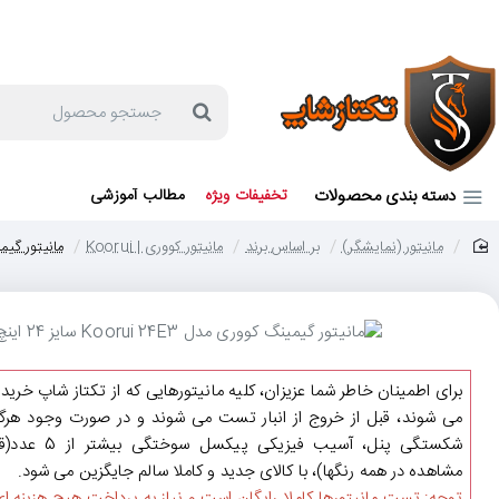
جهت مشاوره و خرید می توانید با شماره 57129-021 تماس بگیرید یا در بله یا روبیکا با شماره 09121759502 در ارتباط باشید (شنبه تا پنجشنبه 9 صبح الی 19 عصر)
جستجو
محصول
دسته بندی محصولات
تخفیفات ویژه
مطالب آموزشی
مانیتور (نمایشگر)
بر اساس برند
مانیتور کووری | Koorui
مانیتور گیمینگ کووری
home
برای اطمینان خاطر شما عزیزان، کلیه مانیتورهایی که از تکتاز شاپ خرید
می شوند، قبل از خروج از انبار تست می شوند و در صورت وجود هرگو
شکستگی پنل، آسیب فیزیکی پیکسل سوختگی ب
مشاهده در همه رنگها)، با کالای جدید و کاملا سالم جایگزین می شود.
توجه: تست مانیتورها کاملا رایگان است و نیاز به پرداخت هیچ هزینه ای