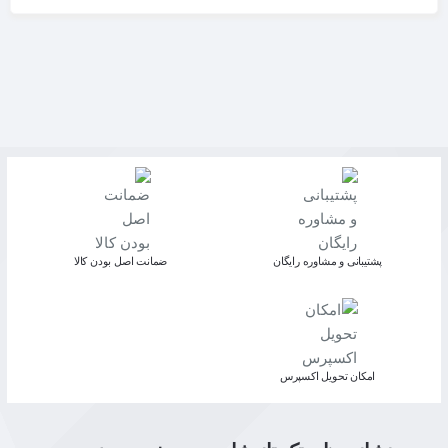
پشتیبانی و مشاوره رایگان
ﺿﻤﺎﻧﺖ اﺻﻞ ﺑﻮدن ﮐﺎﻟﺎ
اﻣﮑﺎن ﺗﺤﻮﯾﻞ اﮐﺴﭙﺮس