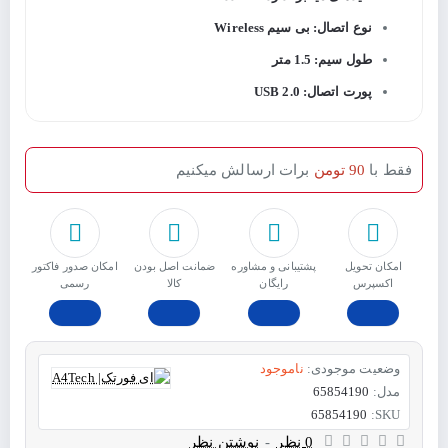
نوع اتصال: بی سیم Wireless
طول سیم: 1.5 متر
پورت اتصال: USB 2.0
فقط با
90 تومن
برات ارسالش میکنیم
امکان تحویل
پشتیبانی و مشاوره
ﺿﻤﺎﻧﺖ اﺻﻞ ﺑﻮدن
امکان صدور فاکتور
اکسپرس
رایگان
ﮐﺎﻟﺎ
رسمی
وضعیت موجودی:
ناموجود
مدل:
65854190
65854190
SKU:
0 نظر
-
نوشتن نظر