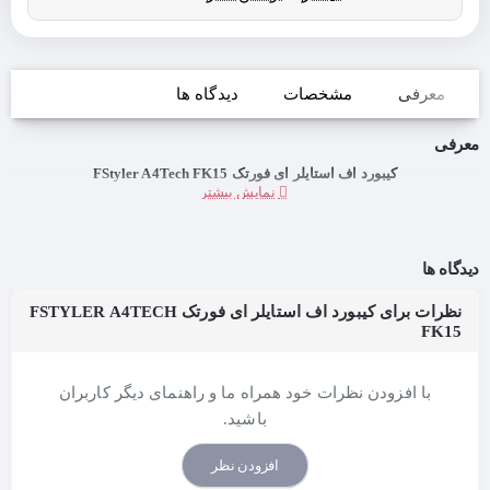
معرفی
مشخصات
دیدگاه ها
معرفی
کیبورد اف استایلر ای فورتک FStyler A4Tech FK15
دیدگاه ها
نظرات برای کیبورد اف استایلر ای فورتک FSTYLER A4TECH
FK15
با افزودن نظرات خود همراه ما و راهنمای دیگر کاربران
باشید.
افزودن نظر