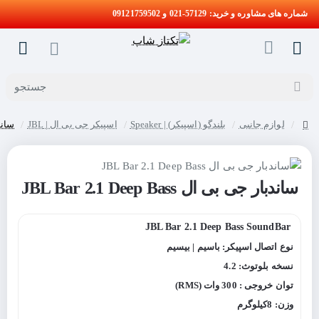
شماره های مشاوره و خرید: 57129-021 و 09121759502
جستجو
لوازم جانبی
بلندگو (اسپیکر) | Speaker
اسپیکر جی بی ال | JBL
ساندبار 
home
ساندبار جی بی ال JBL Bar 2.1 Deep Bass
JBL Bar 2.1 Deep Bass SoundBar
نوع اتصال اسپیکر: باسیم | بیسیم
نسخه بلوتوث: 4.2
توان خروجی : 300 وات (RMS)
وزن: 8کیلوگرم