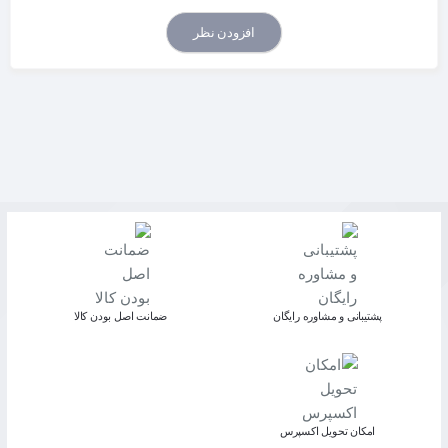
افزودن نظر
پشتیبانی و مشاوره رایگان
ﺿﻤﺎﻧﺖ اﺻﻞ ﺑﻮدن ﮐﺎﻟﺎ
اﻣﮑﺎن ﺗﺤﻮﯾﻞ اﮐﺴﭙﺮس