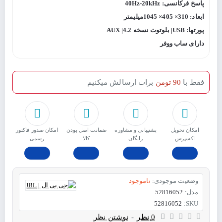
پاسخ فرکانسی: 40Hz-20kHz
ابعاد: 310× 405× 1045میلیمتر
پورتها: USB| بلوتوث نسخه 4.2| AUX
دارای ساب ووفر
فقط با
90 تومن
برات ارسالش میکنیم
امکان تحویل
پشتیبانی و مشاوره
ﺿﻤﺎﻧﺖ اﺻﻞ ﺑﻮدن
امکان صدور فاکتور
اکسپرس
رایگان
ﮐﺎﻟﺎ
رسمی
وضعیت موجودی:
ناموجود
مدل:
52816052
52816052
SKU:
0 نظر
-
نوشتن نظر