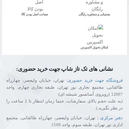
پشتیبانی و مشاوره رایگان
ﺿﻤﺎﻧﺖ اﺻﻞ ﺑﻮدن ﮐﺎﻟﺎ
اﻣﮑﺎن ﺗﺤﻮﯾﻞ اﮐﺴﭙﺮس
نشانی های تک تاز شاپ جهت خرید حضوری:
فروشگاه جهت خرید حضوری
: تهران، خیابان ولیعصر، چهارراه
طالقانی، مجتمع تجاری نور تهران، طبقه تجاری چهارم، واحد
12007 (روبروی آسانسور شیشه ای)
(به علت حجم بالای سفارشات، حتما زمان انتظار تا 2 ساعت را
در نظر بگیرید.)
دفتر مرکزی
: تهران، خیابان ولیعصر، چهارراه طالقانی، مجتمع
اداری نور تهران، طبقه سوم، واحد 1509