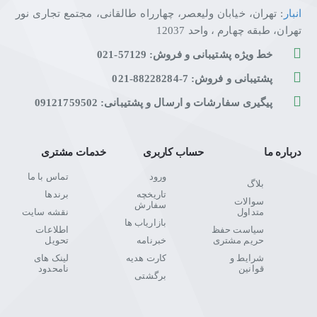
انبار
: تهران، خیابان ولیعصر، چهارراه طالقانی، مجتمع تجاری نور
تهران، طبقه چهارم ، واحد 12037
خط ویژه پشتیبانی و فروش: 57129-021
پشتیبانی و فروش: 7-88228284-021
پیگیری سفارشات و ارسال و پشتیبانی: 09121759502
درباره ما
حساب کاربری
خدمات مشتری
ورود
تماس با ما
بلاگ
تاریخچه
برندها
سوالات
سفارش
متداول
نقشه سایت
بازاریاب ها
سیاست حفظ
اطلاعات
حریم مشتری
خبرنامه
تحویل
شرایط و
کارت هدیه
لینک های
قوانین
نامحدود
برگشتی