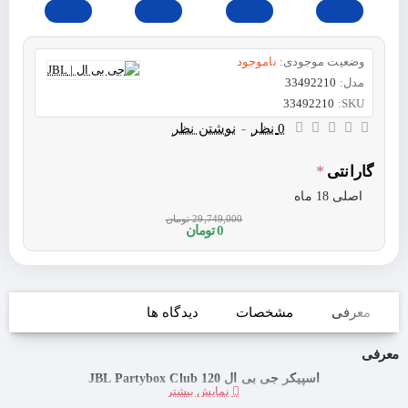
وضعیت موجودی:
ناموجود
مدل:
33492210
33492210
SKU:
0 نظر
-
نوشتن نظر
گارانتی
اصلی 18 ماه
29,749,000 تومان
0 تومان
معرفی
مشخصات
دیدگاه ها
معرفی
اسپیکر جی بی ال JBL Partybox Club 120