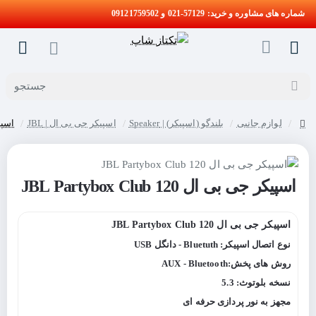
شماره های مشاوره و خرید: 57129-021 و 09121759502
جستجو
لوازم جانبی
بلندگو (اسپیکر) | Speaker
اسپیکر جی بی ال | JBL
اسپیکر ج
home
اسپیکر جی بی ال JBL Partybox Club 120
حراج
اسپیکر جی بی ال JBL Partybox Club 120
نوع اتصال اسپیکر: Bluetuth - دانگل USB
روش های پخش:AUX - Bluetooth
نسخه بلوتوث: 5.3
مجهز به نور پردازی حرفه ای