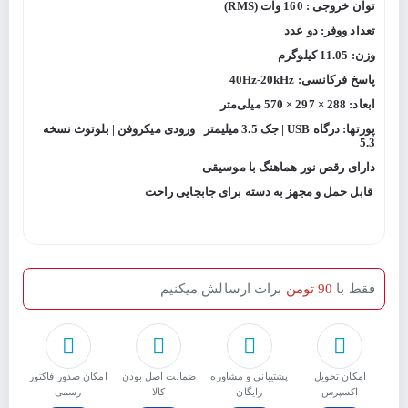
توان خروجی : 160 وات (RMS)
تعداد ووفر: دو عدد
وزن: 11.05 کیلوگرم
پاسخ فرکانسی: 40Hz-20kHz
ابعاد: 288 × 297 × 570 میلی‌متر
پورتها: درگاه USB | جک 3.5 میلیمتر | ورودی میکروفن | بلوتوث نسخه
5.3
دارای رقص نور هماهنگ با موسیقی
قابل حمل و مجهز به دسته برای جابجایی راحت
فقط با
90 تومن
برات ارسالش میکنیم
امکان تحویل
پشتیبانی و مشاوره
ﺿﻤﺎﻧﺖ اﺻﻞ ﺑﻮدن
امکان صدور فاکتور
اکسپرس
رایگان
ﮐﺎﻟﺎ
رسمی