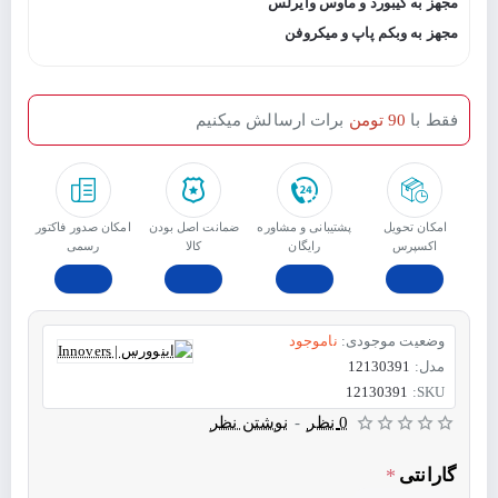
مجهز به کیبورد و ماوس وایرلس
مجهز به وبکم پاپ و میکروفن
فقط با
90 تومن
برات ارسالش میکنیم
امکان تحویل
پشتیبانی و مشاوره
ﺿﻤﺎﻧﺖ اﺻﻞ ﺑﻮدن
امکان صدور فاکتور
اکسپرس
رایگان
ﮐﺎﻟﺎ
رسمی
وضعیت موجودی:
ناموجود
مدل:
12130391
12130391
SKU:
0 نظر
-
نوشتن نظر
گارانتی