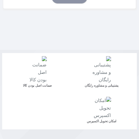
پشتیبانی و مشاوره رایگان
ﺿﻤﺎﻧﺖ اﺻﻞ ﺑﻮدن ﮐﺎﻟﺎ
اﻣﮑﺎن ﺗﺤﻮﯾﻞ اﮐﺴﭙﺮس