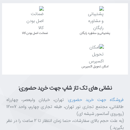
پشتیبانی و مشاوره رایگان
ﺿﻤﺎﻧﺖ اﺻﻞ ﺑﻮدن ﮐﺎﻟﺎ
اﻣﮑﺎن ﺗﺤﻮﯾﻞ اﮐﺴﭙﺮس
نشانی های تک تاز شاپ جهت خرید حضوری:
فروشگاه جهت خرید حضوری
: تهران، خیابان ولیعصر، چهارراه
طالقانی، مجتمع تجاری نور تهران، طبقه تجاری چهارم، واحد 12007
(روبروی آسانسور شیشه ای)
(به علت حجم بالای سفارشات، حتما زمان انتظار تا 2 ساعت را در نظر
بگیرید.)