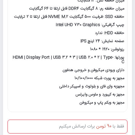
میزان حافظه کش: 12 مگابایت
میزان حافظه رم: 8 گیگابایت DDR4 قابل ارتقا تا 64 گیگابایت
حافظه SSD: ظرفیت 500 گیگابایت NVME M.2 قابل ارتقا تا 2 ترابایت
چیپ گرافیکی: Intel UHD 730 Graphics
حافظه HDD: ندارد
صفحه نمایش: 24 اینچ IPS
رزولوشن: 1920 * 1080
پورتها: HDMI | Display Port | USB 3.2 * 3 | USB 2.0 * 2 | Type-
C
دارای ورودی میکروفن و خروجی هدفون
مجهز به پورت شبکه 10/100/1000
مجهزبه وای فای و بلوتوث و اسپیکر داخلی
مجهز به کیبورد و ماوس وایرلس
مجهز به وبکم پاپ و میکروفن
فقط با
90 تومن
برات ارسالش میکنیم