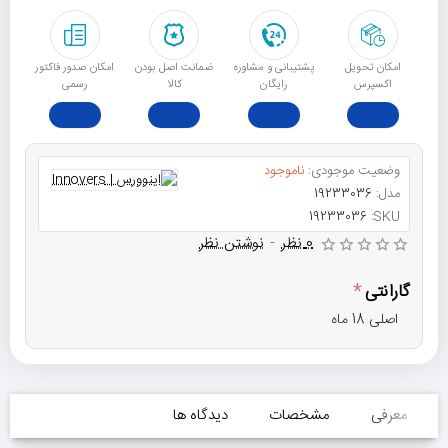
امکان تحویل
پشتیبانی و مشاوره
ﺿﻤﺎﻧﺖ اﺻﻞ ﺑﻮدن
امکان صدور فاکتور
اکسپرس
رایگان
ﮐﺎﻟﺎ
رسمی
وضعیت موجودی:
ناموجود
مدل:
19233036
19233036
SKU:
0 نظر
-
نوشتن نظر
گارانتی
اصلی 18 ماه
معرفی
مشخصات
دیدگاه ها