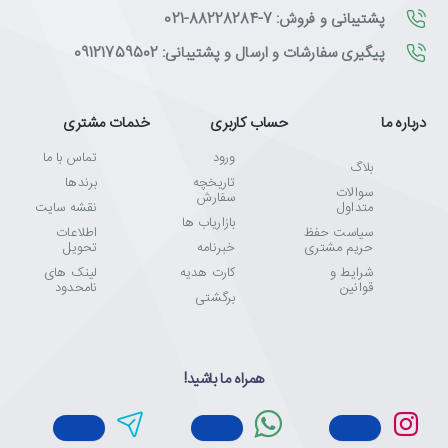
پشتیبانی و فروش: 7-88228284-021
پیگیری سفارشات و ارسال و پشتیبانی: 09121759502
درباره ما
حساب کاربری
خدمات مشتری
ورود
تماس با ما
بلاگ
تاریخچه
برندها
سوالات
سفارش
متداول
نقشه سایت
بازاریاب ها
سیاست حفظ
اطلاعات
حریم مشتری
خبرنامه
تحویل
شرایط و
کارت هدیه
لینک های
قوانین
نامحدود
برگشتی
همراه ما باشید!