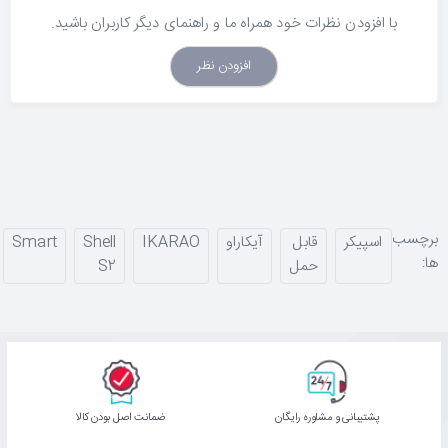
با افزودن نظرات خود همراه ما و راهنمای دیگر کاربران باشید.
افزودن نظر
برچسب
اسپیکر
قابل
آیکاراو
IKARAO
Shell
Smart
ها:
حمل
S2
پشتیبانی و مشاوره رایگان
ﺿﻤﺎﻧﺖ اﺻﻞ ﺑﻮدن ﮐﺎﻟﺎ