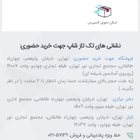
اﻣﮑﺎن ﺗﺤﻮﯾﻞ اﮐﺴﭙﺮس
نشانی های تک تاز شاپ جهت خرید حضوری:
فروشگاه جهت خرید حضوری
: تهران، خیابان ولیعصر، چهارراه
طالقانی، مجتمع تجاری نور تهران، طبقه تجاری چهارم، واحد 12007
(روبروی آسانسور شیشه ای)
(به علت حجم بالای سفارشات، حتما زمان انتظار تا 2 ساعت را در نظر
بگیرید.)
دفتر مرکزی
: تهران، خیابان ولیعصر، چهارراه طالقانی، مجتمع اداری
نور تهران، طبقه سوم، واحد 1509
انبار
: تهران، خیابان ولیعصر، چهارراه طالقانی، مجتمع تجاری نور
تهران، طبقه چهارم ، واحد 12037
خط ویژه پشتیبانی و فروش: 57129-021