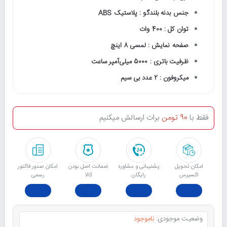
جنس بدنه بلندگو : پلاستیک ABS
توان کل : 400 وات
صفحه نمایش : لمسی 8 اینچ
ظرفیت باتری : 5000 میلی‌آمپر ساعت
میکروفون : 2 عدد بی سیم
فقط با
90 تومن
برات ارسالش میکنیم
امکان تحویل
پشتیبانی و مشاوره
ﺿﻤﺎﻧﺖ اﺻﻞ ﺑﻮدن
امکان صدور فاکتور
اکسپرس
رایگان
ﮐﺎﻟﺎ
رسمی
وضعیت موجودی:
ناموجود