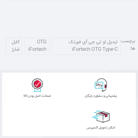
برچسب
تبدیل او تی جی آی فورتک
OTG
کابل
ها:
iFortech OTG Type-C
iFortech
شارژ
پشتیبانی و مشاوره رایگان
ﺿﻤﺎﻧﺖ اﺻﻞ ﺑﻮدن ﮐﺎﻟﺎ
اﻣﮑﺎن ﺗﺤﻮﯾﻞ اﮐﺴﭙﺮس