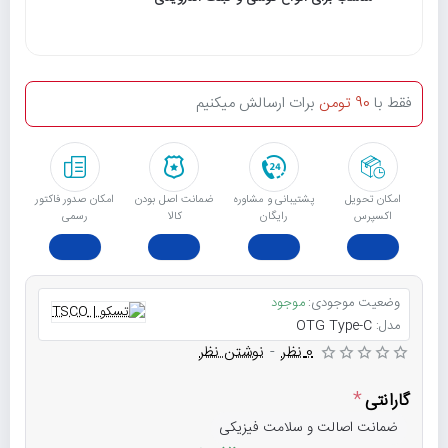
فقط با
90 تومن
برات ارسالش میکنیم
امکان تحویل
پشتیبانی و مشاوره
ﺿﻤﺎﻧﺖ اﺻﻞ ﺑﻮدن
امکان صدور فاکتور
اکسپرس
رایگان
ﮐﺎﻟﺎ
رسمی
وضعیت موجودی:
موجود
مدل:
OTG Type-C
0 نظر
-
نوشتن نظر
گارانتی
ضمانت اصالت و سلامت فیزیکی