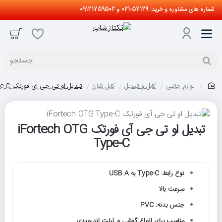
شماره های مشاوره و خرید: 57129-021 و 09121759502
جستجو
لوازم جانبی
کابل و تبدیل
کابل شارژ
تبدیل او تی جی آی فورتک iFortech OTG Type-C
home
تبدیل او تی جی آی فورتک iFortech OTG
Type-C
نوع رابط: Type-C به USB A
سرعت بالا
جنس بدنه: PVC
مناسب برای انواع گوشی و تبلت اندرویدی