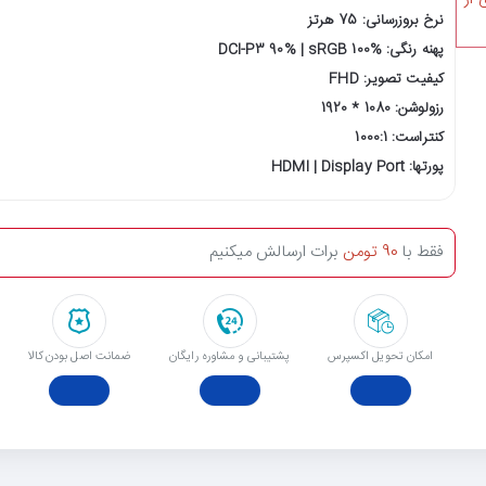
نرخ بروزرسانی: 75 هرتز
پهنه رنگی: DCI-P3 90% | sRGB 100%
کیفیت تصویر: FHD
رزولوشن: 1080 * 1920
کنتراست: 1000:1
پورتها: HDMI | Display Port
فقط با
90 تومن
برات ارسالش میکنیم
امکان تحویل اکسپرس
پشتیبانی و مشاوره رایگان
ﺿﻤﺎﻧﺖ اﺻﻞ ﺑﻮدن ﮐﺎﻟﺎ