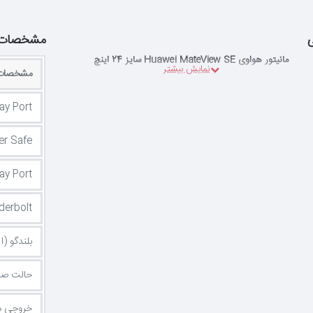
مشخصات
مانیتور هواوی Huawei MateView SE سایز 24 اینچ
مشخصات 
ay Port
ker Safe
lay Port
derbolt
بلندگو (ا
حالت صف
خروجي ه