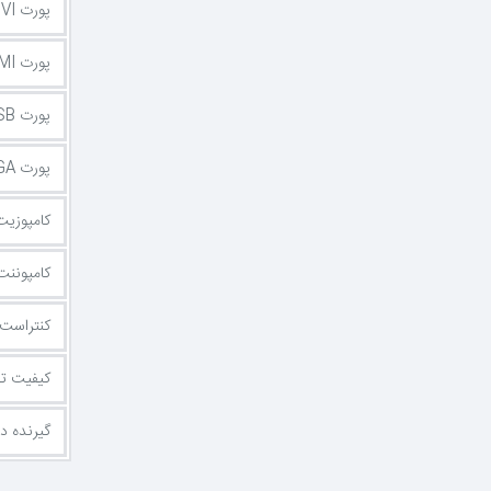
پورت DVI
پورت HDMI
پورت USB
پورت VGA یا D-Sub
کامپوزیت (posite
کامپوننت (ponent
کنتراست 
کیفیت ت
گیرنده د