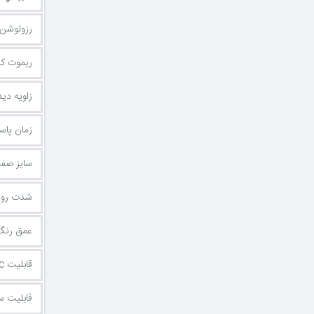
رزولوشن
ریموت کن
زاویه دی
زمان پا
سایز صفح
شدت روش
عمق رنگ
قابلیت FreeSync
قابلیت س