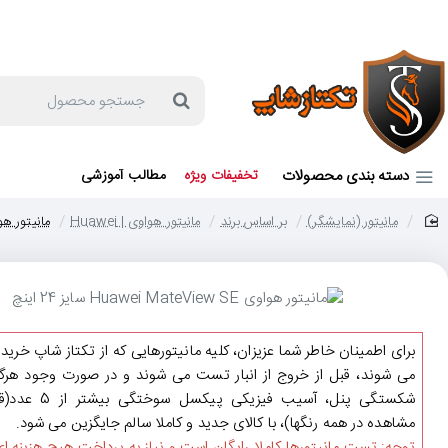
جهت مشاوره و خرید می توانید با شماره 57129-021 تماس بگیرید یا در بله یا روبیکا با شماره 09121759502 در ارتباط باشید (شنبه تا پنجشنبه 9 صبح الی 19 عصر)
جستجو
محصول
دسته بندی محصولات
تخفیفات ویژه
مطالب آموزشی
مانیتور (نمایشگر)
بر اساس برند
مانیتور هواوی | Huawei
مانیتور هواوی awei MateView SE
home
برای اطمینان خاطر شما عزیزان، کلیه مانیتورهایی که از تکتاز شاپ خرید
می شوند، قبل از خروج از انبار تست می شوند و در صورت وجود هرگو
شکستگی پنل، آسیب فیزیکی پیکسل سوختگی ب
مشاهده در همه رنگها)، با کالای جدید و کاملا سالم جایگزین می شود.
توجه: تست مانیتورها کاملا رایگان است و نیاز به پرداخت هیچ هزینه ای