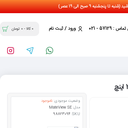
س : 57129 - 021
ورود / ثبت نام
0 کالا - 0 تومان
وضعیت موجودی:
ناموجود
مدل:
MateView SE
98823094
SKU: