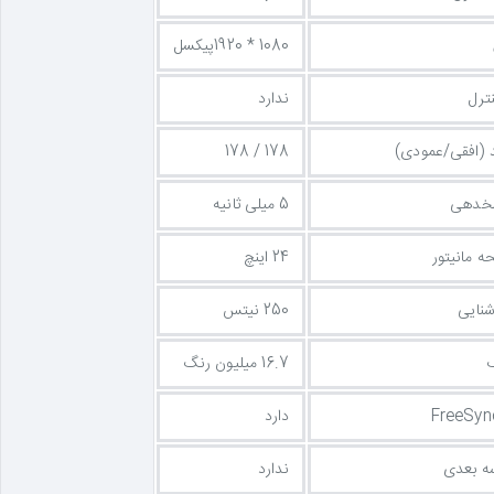
1080 * 1920پیکسل
ترل
ندارد
د (افقی/عمودی)
178 / 178
سخدهی
5 میلی ثانیه
ه مانیتور
24 اینچ
نایی
250 نیتس
16.7 میلیون رنگ
دارد
ه بعدی
ندارد