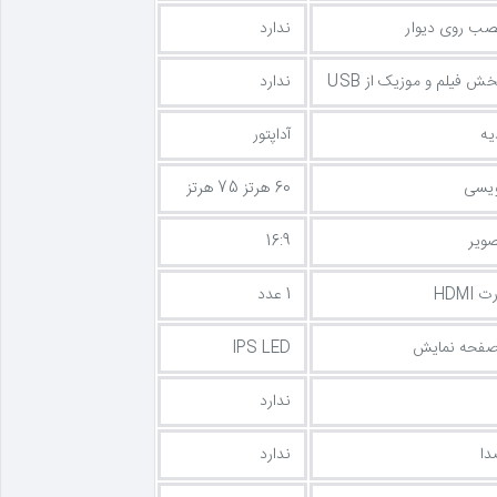
صب روی دیوار
ندارد
ش فیلم و موزیک از USB
ندارد
یه
آداپتور
ویسی
60 هرتز 75 هرتز
ویر
16:9
HDMI
1 عدد
 صفحه نمایش
IPS LED
ندارد
دا
ندارد