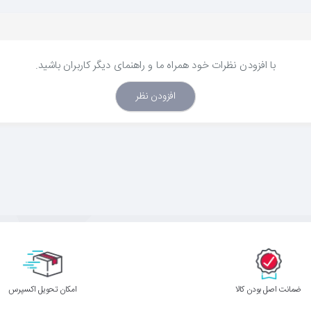
با افزودن نظرات خود همراه ما و راهنمای دیگر کاربران باشید.
افزودن نظر
ﺿﻤﺎﻧﺖ اﺻﻞ ﺑﻮدن ﮐﺎﻟﺎ
اﻣﮑﺎن ﺗﺤﻮﯾﻞ اﮐﺴﭙﺮس