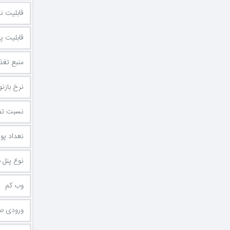
قابلیت ن
قابلیت پخ
منبع تغذ
نرخ بازن
نسبت تص
نعداد پورت 
نوع پنل
وب کم
ورودی ص