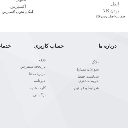
اﻣﮑﺎن ﺗﺤﻮﯾﻞ اﮐﺴﭙﺮس
ﺿﻤﺎﻧﺖ اﺻﻞ ﺑﻮدن ﮐﺎﻟﺎ
درباره ما
حساب کاربری
خدما
ورود
بلاگ
تاریخچه سفارش
سوالات متداول
بازاریاب ها
سیاست حفظ
حریم مشتری
خبرنامه
شرایط و قوانین
کارت هدیه
برگشتی