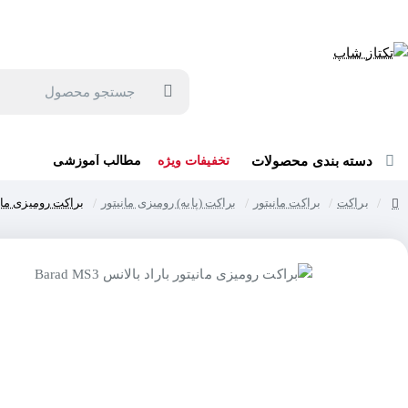
جهت مشاوره و خرید می توانید با شماره 57129-021 تماس بگیرید یا در بله یا روبیکا با شماره 09121759502 در ارتباط باشید (شنبه تا پنجشنبه 9 صبح الی 19 عصر)
جستجو
محصول
دسته بندی محصولات
تخفیفات ویژه
مطالب آموزشی
براکت
براکت مانیتور
براکت (پایه) رومیزی مانیتور
براکت رومیزی مانیتور ب
home