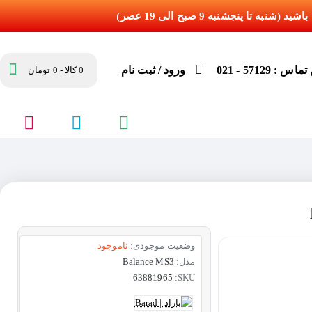
س : 57129 - 021
ورود / ثبت نام
0 کالا - 0 تومان
وضعیت موجودی:
ناموجود
مدل:
Balance MS3
63881965
SKU: