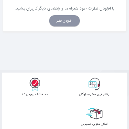
با افزودن نظرات خود همراه ما و راهنمای دیگر کاربران باشید.
افزودن نظر
پشتیبانی و مشاوره رایگان
ﺿﻤﺎﻧﺖ اﺻﻞ ﺑﻮدن ﮐﺎﻟﺎ
اﻣﮑﺎن ﺗﺤﻮﯾﻞ اﮐﺴﭙﺮس