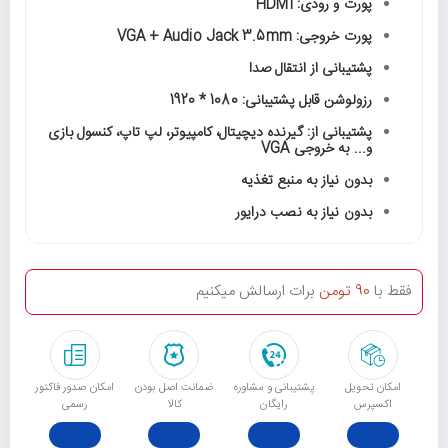
پورت و رودی: HDMI
پورت خروجی: VGA + Audio Jack 3.5mm
پشتیبانی از انتقال صدا
رزولوشن قابل پشتیبانی: 1080 * 1920
پشتیبانی از: گیرنده دیچیتال، کامپیوتر، لپ تاپ، کنسول بازی
و... به خروجی VGA
بدون نیاز به منبع تغذیه
بدون نیاز به نصب درایور
فقط با
90 تومن
برات ارسالش میکنیم
امکان تحویل
پشتیبانی و مشاوره
ﺿﻤﺎﻧﺖ اﺻﻞ ﺑﻮدن
امکان صدور فاکتور
اکسپرس
رایگان
ﮐﺎﻟﺎ
رسمی