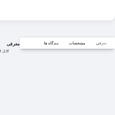
معرفی
مشخصات
دیدگاه ها
معرفی
کابل HDMI دلتا نسخه 2.0 HDTV Premium طول 5 متر