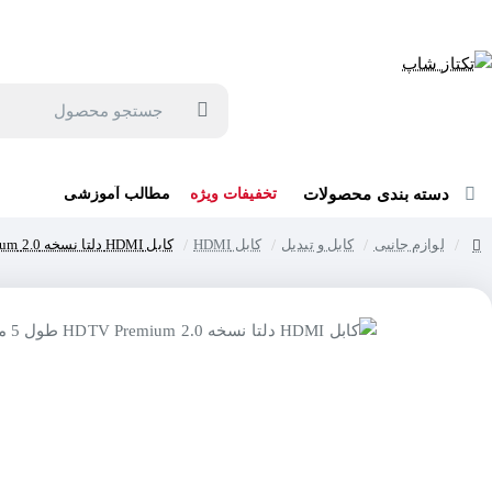
جهت مشاوره و خرید می توانید با شماره 57129-021 تماس بگیرید یا در بله یا روبیکا با شماره 09121759502 در ارتباط باشید (شنبه تا پنجشنبه 9 صبح الی 19 عصر)
جستجو
محصول
دسته بندی محصولات
تخفیفات ویژه
مطالب آموزشی
لوازم جانبی
کابل و تبدیل
کابل HDMI
کابل HDMI دلتا نسخه 2.0 HDTV Premium طول 5 متر
home