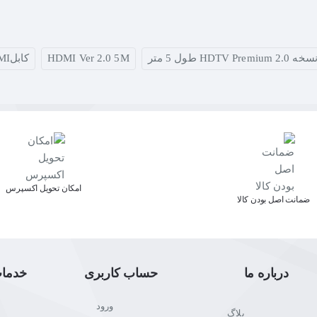
HDMI Ver 2.0 5M
کابلHDMI
اﻣﮑﺎن ﺗﺤﻮﯾﻞ اﮐﺴﭙﺮس
ﺿﻤﺎﻧﺖ اﺻﻞ ﺑﻮدن ﮐﺎﻟﺎ
درباره ما
حساب کاربری
خدما
ورود
بلاگ