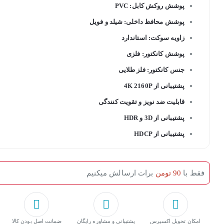
پوشش روکش کابل: PVC
پوشش محافظ داخلی: شیلد و فویل
زاویه سوکت: استاندارد
پوشش کانکتور: فلزی
جنس کانکتور: فلز طلایی
پشتیبانی از 4K 2160P
قابلیت ضد نویز و تقویت کنندگی
پشتیبانی از 3D و HDR
پشتیبانی از HDCP
فقط با
90 تومن
برات ارسالش میکنیم
امکان تحویل اکسپرس
پشتیبانی و مشاوره رایگان
ﺿﻤﺎﻧﺖ اﺻﻞ ﺑﻮدن ﮐﺎﻟﺎ