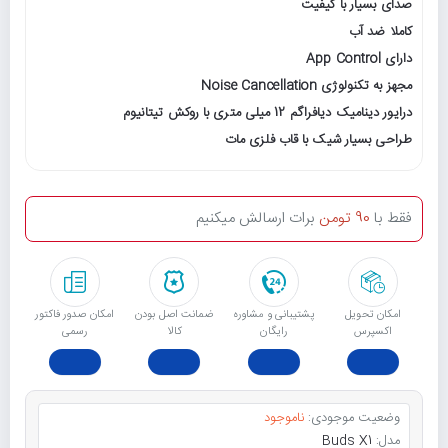
صدای بسیار با کیفیت
کاملا ضد آب
دارای App Control
مجهز به تکنولوژی Noise Cancellation
درایور دینامیک دیافراگم 12 میلی متری با روکش تیتانیوم
طراحی بسیار شیک با قاب فلزی مات
فقط با
90 تومن
برات ارسالش میکنیم
امکان تحویل
پشتیبانی و مشاوره
ﺿﻤﺎﻧﺖ اﺻﻞ ﺑﻮدن
امکان صدور فاکتور
اکسپرس
رایگان
ﮐﺎﻟﺎ
رسمی
وضعیت موجودی:
ناموجود
مدل:
Buds X1