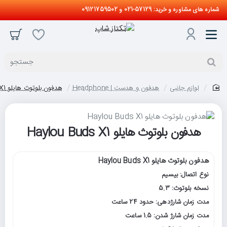
شماره های مشاوره و خرید: 57129-021 و 09121759502
جستجو
لوازم جانبی
هدفون و هدست | Headphone
هدفون بلوتوث هایلو Haylou Buds X1
home
هدفون بلوتوث هایلو Haylou Buds X1
هدفون بلوتوث هایلو Haylou Buds X1
نوع اتصال: بیسیم
نسخه بلوتوث: 5.3
مدت زمان شارژدهی: حدود 24 ساعت
مدت زمان شارژ شدن: 1.5 ساعت