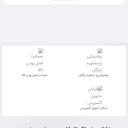
پشتیبانی و مشاوره رایگان
ﺿﻤﺎﻧﺖ اﺻﻞ ﺑﻮدن ﮐﺎﻟﺎ
اﻣﮑﺎن ﺗﺤﻮﯾﻞ اﮐﺴﭙﺮس