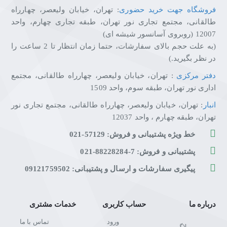
گواهی UL 94 V-1 و اتصالات برنجی باکیفیت
فروشگاه جهت خرید حضوری
: تهران، خیابان ولیعصر، چهارراه
✅
علاقه‌مندان به دکوراسیون و زیبایی:
نوار LED دور تا دور با
طالقانی، مجتمع تجاری نور تهران، طبقه تجاری چهارم، واحد
نور ملایم در ۴ رنگ متنوع
12007 (روبروی آسانسور شیشه ای)
(به علت حجم بالای سفارشات، حتما زمان انتظار تا 2 ساعت را
در نظر بگیرید.)
ویژگی‌های کلیدی هادرون A10
دفتر مرکزی
: تهران، خیابان ولیعصر، چهارراه طالقانی، مجتمع
✅ خروجی یونیورسال با قابلیت اتصال به انواع دوشاخه‌های
اداری نور تهران، طبقه سوم، واحد 1509
برق (تا ۱۶ آمپر)
✅ نوار LED دور تا دور با نور ملایم و چشم‌نواز
انبار
: تهران، خیابان ولیعصر، چهارراه طالقانی، مجتمع تجاری نور
✅ اتصالات از جنس مس و برنج با خلوص بالا برای جلوگیری از
تهران، طبقه چهارم ، واحد 12037
حرارت و اتصال ناقص
خط ویژه پشتیبانی و فروش: 57129-021
✅ بدنه پلی‌کربنات مهندسی شده با گواهی UL 94 V-1 (مقاوم
پشتیبانی و فروش: 7-88228284-021
در برابر شعله)
✅ توان خروجی ۴۰۰۰ وات و جریان نامی ۱۶ آمپر
پیگیری سفارشات و ارسال و پشتیبانی: 09121759502
✅ تلفات برق ناچیز و نزدیک به صفر (توان مصرفی ۶۰
میلی‌وات)
✅ ابعاد کوچک ۴۶×۴۶×۶۵ میلی‌متر | وزن سبک ۴۸±۵ گرم
درباره ما
حساب کاربری
خدمات مشتری
✅ طراحی مستحکم و کامپکت با جلوگیری از لق‌زدن دوشاخه
ورود
تماس با ما
✅ گارانتی تعویض مادام‌العمر هادرون توان
بلاگ