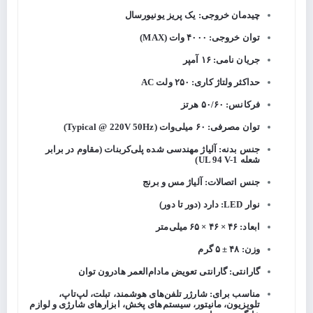
چیدمان خروجی: یک پریز یونیورسال
توان خروجی: ۴۰۰۰ وات (MAX)
جریان نامی: ۱۶ آمپر
حداکثر ولتاژ کاری: ۲۵۰ ولت AC
فرکانس: ۵۰/۶۰ هرتز
توان مصرفی: ۶۰ میلی‌وات (Typical @ 220V 50Hz)
جنس بدنه: آلیاژ مهندسی شده پلی‌کربنات (مقاوم در برابر
شعله UL 94 V-1)
جنس اتصالات: آلیاژ مس و برنج
نوار LED: دارد (دور تا دور)
ابعاد: ۴۶ × ۴۶ × ۶۵ میلی‌متر
وزن: ۴۸ ± ۵ گرم
گارانتی: گارانتی تعویض مادام‌العمر هادرون توان
مناسب برای: شارژر تلفن‌های هوشمند، تبلت، لپ‌تاپ،
تلویزیون، مانیتور، سیستم‌های پخش، ابزارهای شارژی و لوازم