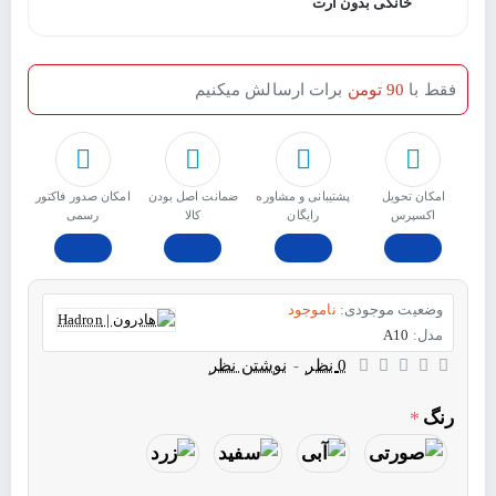
خانگی بدون ارت
فقط با
90 تومن
برات ارسالش میکنیم
امکان تحویل
پشتیبانی و مشاوره
ﺿﻤﺎﻧﺖ اﺻﻞ ﺑﻮدن
امکان صدور فاکتور
اکسپرس
رایگان
ﮐﺎﻟﺎ
رسمی
وضعیت موجودی:
ناموجود
مدل:
A10
0 نظر
-
نوشتن نظر
رنگ