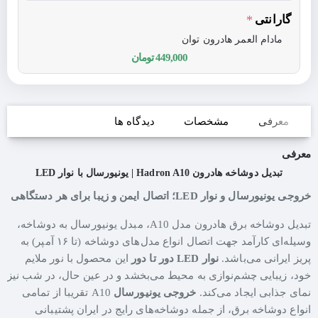
گارانتی
مادام العمر هادرون توان
449,000 تومان
معرفی
مشخصات
دیدگاه ها
معرفی
تبدیل دوشاخه هادرون Hadron A10 | یونیورسال با نوار LED
خروجی یونیورسال و نوار LED؛ اتصال ایمن و زیبا برای هر دستگاهی
تبدیل دوشاخه برق هادرون مدل A10، مبدل یونیورسال به دوشاخه،
وسیله‌ای کارآمد جهت اتصال انواع مدل‌های دوشاخه (تا ۱۶ آمپر) به
پریز ایرانی می‌باشد.
نوار LED دور تا دور
این محصول با نور ملایم
خود، زیبایی چشم‌نوازی به محیط می‌بخشد و در عین حال، در شب نیز
نمای جذابی ایجاد می‌کند.
خروجی یونیورسال
A10 تقریبا از تمامی
انواع دوشاخه برق، از جمله دوشاخه‌های رایج در ایران پشتیبانی