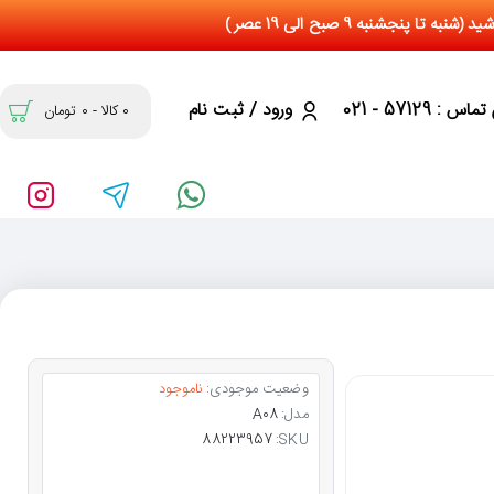
س : 57129 - 021
ورود / ثبت نام
0 کالا - 0 تومان
وضعیت موجودی:
ناموجود
مدل:
A08
88223957
SKU: