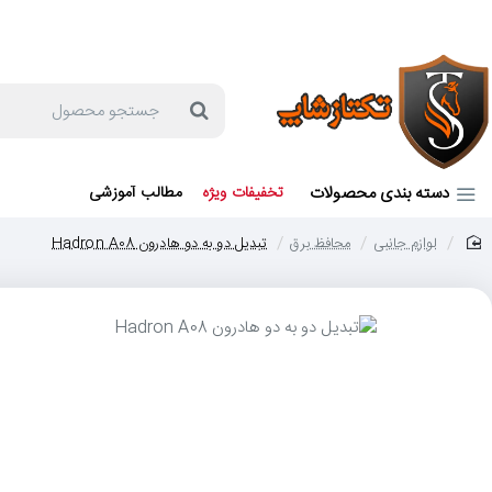
جهت مشاوره و خرید می توانید با شماره 57129-021 تماس بگیرید یا در بله یا روبیکا با شماره 09121759502 در ارتباط باشید (شنبه تا پنجشنبه 9 صبح الی 19 عصر)
جستجو
محصول
دسته بندی محصولات
تخفیفات ویژه
مطالب آموزشی
لوازم جانبی
محافظ برق
تبدیل دو به دو هادرون Hadron A08
home