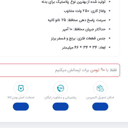
تولید شده از بهترین نوع پلاستیک برای بدنه
ولتاژ کاری: 250 ولت متناوب
سرعت پاسخ دهی محافظ: 25 نانو ثانیه
حداکثر جریان محافظ: 10 آمپر
جنس قطعات فلزی: برنج و فسفر برنز
ابعاد: 34 * 34 * 46 میلیمتر
فقط با
90 تومن
برات ارسالش میکنیم
امکان تحویل اکسپرس
پشتیبانی و مشاوره رایگان
ﺿﻤﺎﻧﺖ اﺻﻞ ﺑﻮدن ﮐﺎﻟﺎ