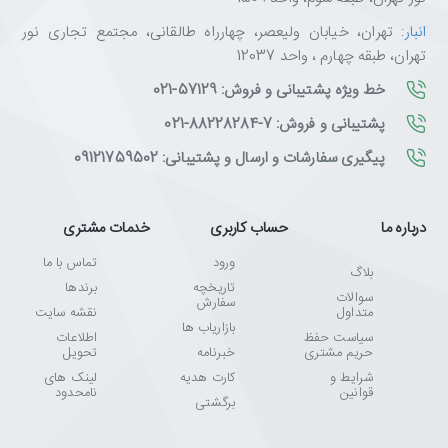
انبار
: تهران، خیابان ولیعصر، چهارراه طالقانی، مجتمع تجاری نور
تهران، طبقه چهارم ، واحد 12037
خط ویژه پشتیبانی و فروش: 57129-021
پشتیبانی و فروش: 7-88228284-021
پیگیری سفارشات و ارسال و پشتیبانی: 09121759502
درباره ما
حساب کاربری
خدمات مشتری
ورود
تماس با ما
بلاگ
تاریخچه
برندها
سوالات
سفارش
متداول
نقشه سایت
بازاریاب ها
سیاست حفظ
اطلاعات
حریم مشتری
خبرنامه
تحویل
شرایط و
کارت هدیه
لینک های
قوانین
نامحدود
برگشتی