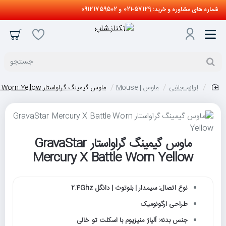
شماره های مشاوره و خرید: 57129-021 و 09121759502
جستجو
لوازم جانبی
ماوس | Mouse
ماوس گیمینگ گراواستار GravaStar Mercury X Battle Worn Yellow
home
ماوس گیمینگ گراواستار GravaStar
حراج
Mercury X Battle Worn Yellow
نوع اتصال: سیمدار | بلوتوث | دانگل 2.4Ghz
طراحی ارگونومیک
جنس بدنه: آلیاژ منیزیوم با اسکلت تو خالی