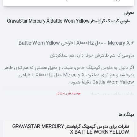
معرفی
ماوس گیمینگ گراواستار GravaStar Mercury X Battle Worn Yellow
⚡ Mercury X – مدل X1000Hz | طراحی Battle-Worn Yellow
ماوسی که هم ظاهرش حرف داره، هم عملکردش
اگر دنبال یه ماوس گیمینگ خاص، سبک، و دقیق هستی که هم توی ظاهر
بدرخشه و هم توی عملکرد، Mercury X مدل X1000Hz با طراحی
Battle-Worn Yellow دقیقاً همونه.
طراحی خاص و دست‌ساز
رنگ زرد با افکت‌های فرسوده (Battle-Worn) که حس یک ابزار
جنگی واقعی رو منتقل می‌کنه.
دیدگاه ها
هر دستگاه با جزئیات دست‌ساز ساخته شده؛ یعنی هیچ دو ماوسی
کاملاً شبیه هم نیستن.
نظرات برای ماوس گیمینگ گراواستار GRAVASTAR MERCURY
ظاهر صنعتی و آینده‌نگر، مناسب برای گیمرهایی که دنبال تفاوت
X BATTLE WORN YELLOW