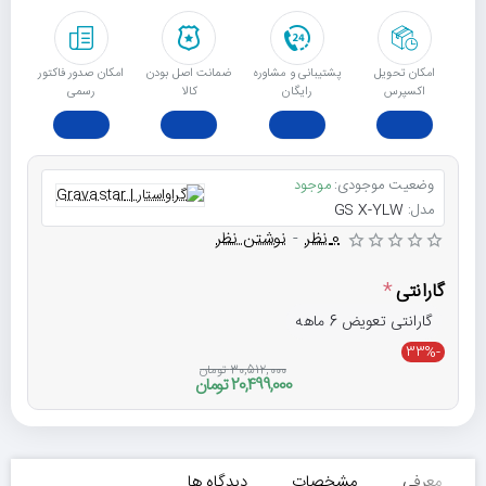
امکان تحویل
پشتیبانی و مشاوره
ﺿﻤﺎﻧﺖ اﺻﻞ ﺑﻮدن
امکان صدور فاکتور
اکسپرس
رایگان
ﮐﺎﻟﺎ
رسمی
وضعیت موجودی:
موجود
مدل:
GS X-YLW
0 نظر
-
نوشتن نظر
گارانتی
گارانتی تعویض 6 ماهه
-33%
30,512,000 تومان
20,499,000 تومان
معرفی
مشخصات
دیدگاه ها