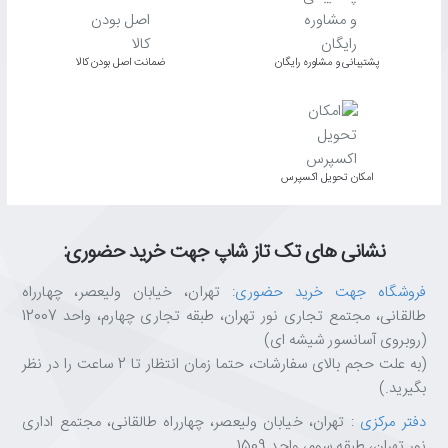
✅ ترکیب هنر دست‌ساز با تکنولوژی روز
پشتیبانی و مشاوره رایگان
ﺿﻤﺎﻧﺖ اﺻﻞ ﺑﻮدن ﮐﺎﻟﺎ
چرا از تکتازشاپ خرید کنیم؟
تکتازشاپ فقط یک فروشگاه نیست—یه مقصد مطمئن برای عاشقان
تکنولوژی و انتخاب‌های هوشمندانه‌ست.
با
ضمانت اصالت کالا، مشاوره تخصصی، ارسال سریع و پشتیبانی واقعی
،
اﻣﮑﺎن ﺗﺤﻮﯾﻞ اﮐﺴﭙﺮس
خیالت از خرید راحت باشه.
ما اینجاییم تا تجربه‌ای متفاوت، حرفه‌ای و قابل اعتماد از خرید آنلاین رو
برات رقم بزنیم.
نشانی های تک تاز شاپ جهت خرید حضوری:
تکتازشاپ یعنی خرید با خیال راحت، انتخاب با اطمینان.
????
فروشگاه جهت خرید حضوری
: تهران، خیابان ولیعصر، چهارراه
طالقانی، مجتمع تجاری نور تهران، طبقه تجاری چهارم، واحد 12007
(روبروی آسانسور شیشه ای)
(به علت حجم بالای سفارشات، حتما زمان انتظار تا 2 ساعت را در نظر
بگیرید.)
دفتر مرکزی
: تهران، خیابان ولیعصر، چهارراه طالقانی، مجتمع اداری
نور تهران، طبقه سوم، واحد 1509