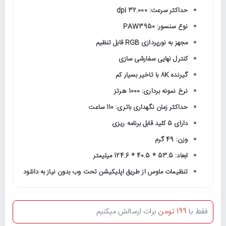
حداکثر سرعت: 32.000 dpi
نوع سنسور: PAW3950
مجهز به نورپردازی RGB قابل تنظیم
کنترل نهایی سفارشی سازی
گیرنده 8K با تاخیر بسیار کم
نرخ نمونه برداری: 1000 هرتز
حداکثر زمان نگهداری باتری: 110 ساعت
دارای 5 کلید قابل برنامه ریزی
وزن: 49 گرم
ابعاد: 53.5 * 40.5 * 124.6 میلیمتر
تنظیمات ماوس از طریق اپلیکیشن تحت وب بدون نیاز به دانلود
فقط با
199 تومن
برات ارسالش میکنیم