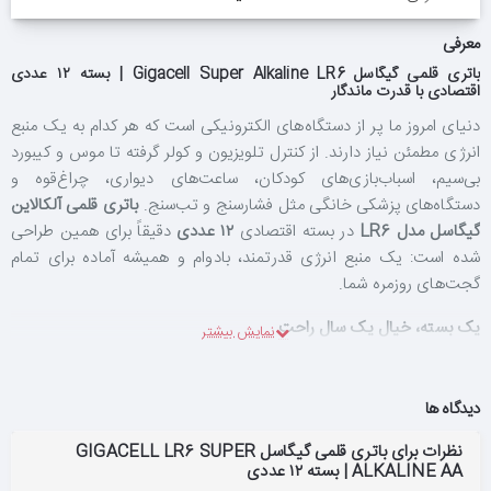
معرفی
باتری قلمی گیگاسل Gigacell Super Alkaline LR6 | بسته ۱۲ عددی
اقتصادی با قدرت ماندگار
دنیای امروز ما پر از دستگاه‌های الکترونیکی است که هر کدام به یک منبع
انرژی مطمئن نیاز دارند. از کنترل تلویزیون و کولر گرفته تا موس و کیبورد
بی‌سیم، اسباب‌بازی‌های کودکان، ساعت‌های دیواری، چراغ‌قوه و
دستگاه‌های پزشکی خانگی مثل فشارسنج و تب‌سنج.
باتری قلمی آلکالاین
گیگاسل مدل LR6
در بسته اقتصادی
۱۲ عددی
دقیقاً برای همین طراحی
شده است: یک منبع انرژی قدرتمند، بادوام و همیشه آماده برای تمام
گجت‌های روزمره شما.
یک بسته، خیال یک سال راحت
چند بار پیش آمده که درست وقتی کنترل تلویزیون را برمی‌دارید یا
می‌خواهید با موس بی‌سیم کار کنید، متوجه شوید باتری تمام شده و هیچ
باتری یدکی در خانه ندارید؟ بسته ۱۲ عددی گیگاسل LR6، راه‌حل
دیدگاه ها
هوشمندانه‌ای برای این دردسر همیشگی است. به‌جای خریدهای مکرر
نظرات برای باتری قلمی گیگاسل GIGACELL LR6 SUPER
بسته‌های ۲ یا ۴ عددی، یک‌بار این بسته اقتصادی را تهیه می‌کنید و برای
ALKALINE AA | بسته ۱۲ عددی
ماه‌ها خیالتان از بابت باتری تمام دستگاه‌های قلمی راحت خواهد بود. با