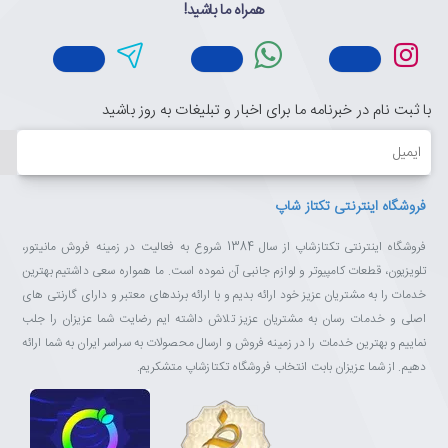
عددی)
همراه ما باشید!
✅
بسته اقتصادی ۱۲ عددی
با صرفه‌جویی بالا نسبت به خرید
بسته‌های کوچک
✅
فناوری Super Alkaline
با ولتاژ ثابت ۱.۵ ولت برای عملکرد
بی‌وقفه دستگاه‌ها
با ثبت نام در خبرنامه ما برای اخبار و تبلیغات به روز باشید
✅
ظرفیت ۲۴۵۰ میلی‌آمپرساعت
و پایداری انرژی در طول عمر
ایمیل
باتری
✅
ماندگاری ۵ ساله
در بسته‌بندی (Shelf Life) بدون افت چشمگیر
شارژ
فروشگاه اینترنتی تکتاز شاپ
✅
طراحی ضد نشت
با ژاکت آلومینیومی برای محافظت از
دستگاه‌های شما
فروشگاه اینترنتی تکتازشاپ از سال 1384 شروع به فعالیت در زمینه فروش مانیتور،
✅
ابعاد استاندارد ۱۴.۵×۵۰.۵ میلی‌متر
و وزن ۲۴ گرم (هر عدد)
تلویزیون، قطعات کامپیوتر و لوازم جانبی آن نموده است. ما همواره سعی داشتیم بهترین
✅
بدون جیوه، کادمیوم و سرب
؛ ایمن برای خانواده و محیط زیست
خدمات را به مشتریان عزیز خود ارائه بدیم و با ارائه برندهای معتبر و دارای گارنتی های
✅
سازگار با تمام دستگاه‌های قلمی (AA)
از کنترل تلویزیون تا
اصلی و خدمات رسان به مشتریان عزیز تلاش داشته ایم رضایت شما عزیزان را جلب
موس بی‌سیم
نماییم و بهترین خدمات را در زمینه فروش و ارسال محصولات به سراسر ایران به شما ارائه
دهیم. از شما عزیزان بابت انتخاب فروشگاه تکتازشاپ متشکریم.
چرا از تکتازشاپ خرید کنیم؟