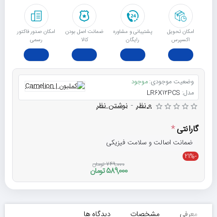
امکان تحویل
پشتیبانی و مشاوره
ﺿﻤﺎﻧﺖ اﺻﻞ ﺑﻮدن
امکان صدور فاکتور
اکسپرس
رایگان
ﮐﺎﻟﺎ
رسمی
وضعیت موجودی:
موجود
مدل:
LR6X12PCS
0 نظر
-
نوشتن نظر
گارانتی
ضمانت اصالت و سلامت فیزیکی
-21%
749,000 تومان
589,000 تومان
معرفی
مشخصات
دیدگاه ها