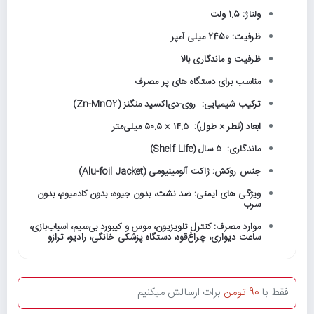
ولتاژ: 1.5 ولت
ظرفیت: 2450 میلی آمپر
ظرفیت و ماندگاری بالا
مناسب برای دستگاه های پر مصرف
ترکیب شیمیایی: روی-دی‌اکسید منگنز (Zn-MnO2)
ابعاد (قطر × طول): ۱۴.۵ × ۵۰.۵ میلی‌متر
ماندگاری: ۵ سال (Shelf Life)
جنس روکش: ژاکت آلومینیومی (Alu-foil Jacket)
ویژگی های ایمنی: ضد نشت، بدون جیوه، بدون کادمیوم، بدون
سرب
موارد مصرف: کنترل تلویزیون، موس و کیبورد بی‌سیم، اسباب‌بازی،
ساعت دیواری، چراغ‌قوه، دستگاه پزشکی خانگی، رادیو، ترازو
فقط با
90 تومن
برات ارسالش میکنیم