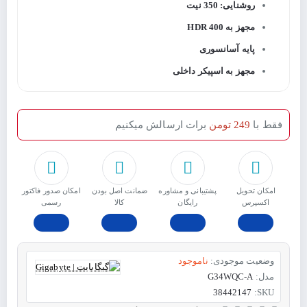
روشنایی: 350 نیت
مجهز به HDR 400
پایه آسانسوری
مجهز به اسپیکر داخلی
فقط با
249 تومن
برات ارسالش میکنیم
امکان تحویل
پشتیبانی و مشاوره
ﺿﻤﺎﻧﺖ اﺻﻞ ﺑﻮدن
امکان صدور فاکتور
اکسپرس
رایگان
ﮐﺎﻟﺎ
رسمی
وضعیت موجودی:
ناموجود
مدل:
G34WQC-A
38442147
SKU: