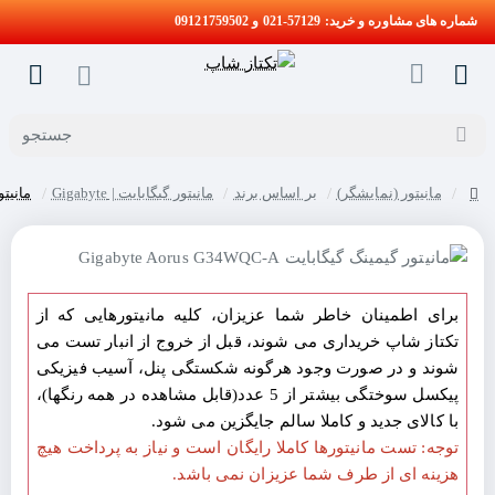
شماره های مشاوره و خرید: 57129-021 و 09121759502
جستجو
مانیتور (نمایشگر)
بر اساس برند
مانیتور گیگابایت | Gigabyte
مانیتور گیم
home
برای اطمینان خاطر شما عزیزان، کلیه مانیتورهایی که از
تکتاز شاپ خریداری می شوند، قبل از خروج از انبار تست می
شوند و در صورت وجود هرگونه شکستگی پنل، آسیب فیزیکی
پیکسل سوختگی بیشتر از 5 عدد(قابل مشاهده در همه رنگها)،
با کالای جدید و کاملا سالم جایگزین می شود.
توجه: تست مانیتورها کاملا رایگان است و نیاز به پرداخت هیچ
هزینه ای از طرف شما عزیزان نمی باشد.