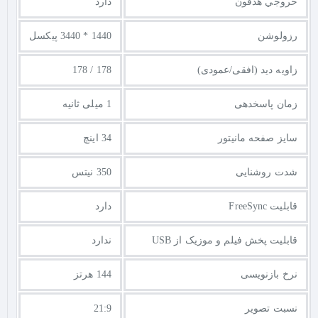
خروجي هدفون
دارد
رزولوشن
1440 * 3440 پیکسل
زاویه دید (افقی/عمودی)
178 / 178
زمان پاسخدهی
1 میلی ثانیه
سایز صفحه مانیتور
34 اینچ
شدت روشنایی
350 نیتس
قابلیت FreeSync
دارد
قابلیت پخش فیلم و موزیک از USB
ندارد
نرخ بازنویسی
144 هرتز
نسبت تصویر
21:9