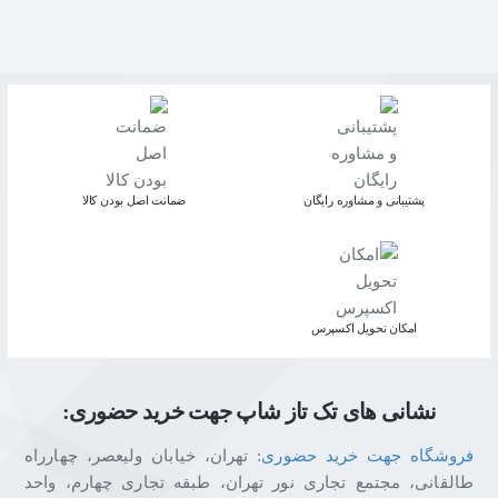
پشتیبانی و مشاوره رایگان
ﺿﻤﺎﻧﺖ اﺻﻞ ﺑﻮدن ﮐﺎﻟﺎ
اﻣﮑﺎن ﺗﺤﻮﯾﻞ اﮐﺴﭙﺮس
نشانی های تک تاز شاپ جهت خرید حضوری:
فروشگاه جهت خرید حضوری
: تهران، خیابان ولیعصر، چهارراه
طالقانی، مجتمع تجاری نور تهران، طبقه تجاری چهارم، واحد