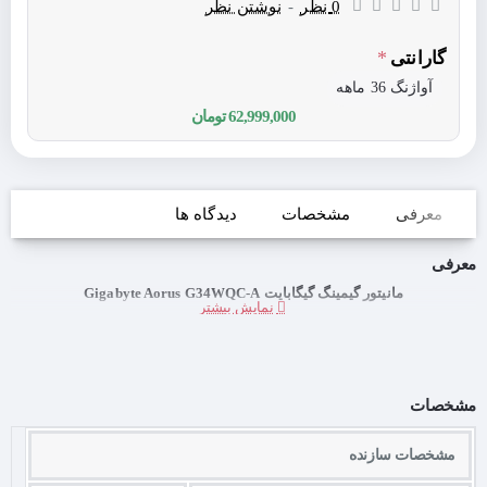
0 نظر
-
نوشتن نظر
گارانتی
آواژنگ 36 ماهه
62,999,000 تومان
معرفی
مشخصات
دیدگاه ها
معرفی
مانیتور گیمینگ گیگابایت Gigabyte Aorus G34WQC-A
مشخصات
مشخصات سازنده