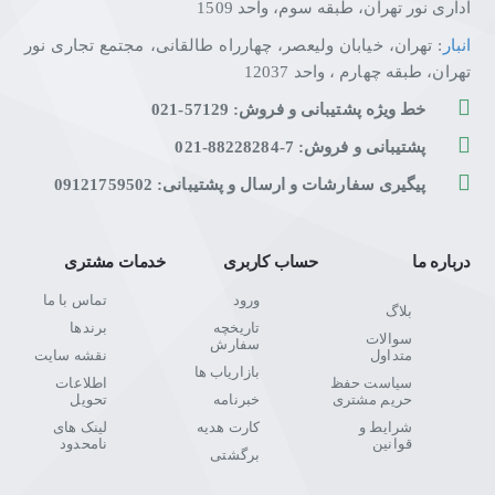
اداری نور تهران، طبقه سوم، واحد 1509
انبار
: تهران، خیابان ولیعصر، چهارراه طالقانی، مجتمع تجاری نور
تهران، طبقه چهارم ، واحد 12037
خط ویژه پشتیبانی و فروش: 57129-021
پشتیبانی و فروش: 7-88228284-021
پیگیری سفارشات و ارسال و پشتیبانی: 09121759502
درباره ما
حساب کاربری
خدمات مشتری
ورود
تماس با ما
بلاگ
تاریخچه
برندها
سوالات
سفارش
متداول
نقشه سایت
بازاریاب ها
سیاست حفظ
اطلاعات
حریم مشتری
خبرنامه
تحویل
شرایط و
کارت هدیه
لینک های
قوانین
نامحدود
برگشتی