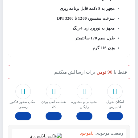
مجهز به 8 دکمه قابل برنامه ریزی
سرعت سنسور: 1200 تا 3200 DPI
مجهز به نورپردازی 4 رنگ
طول سیم 170 سانتیمتر
وزن 116 گرم
فقط با
90 تومن
برات ارسالش میکنیم
امکان تحویل
پشتیبانی و مشاوره
ﺿﻤﺎﻧﺖ اﺻﻞ ﺑﻮدن
امکان صدور فاکتور
اکسپرس
رایگان
ﮐﺎﻟﺎ
رسمی
وضعیت موجودی:
ناموجود