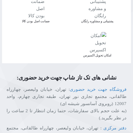
پشتیبانی و مشاوره رایگان
ﺿﻤﺎﻧﺖ اﺻﻞ ﺑﻮدن ﮐﺎﻟﺎ
اﻣﮑﺎن ﺗﺤﻮﯾﻞ اﮐﺴﭙﺮس
نشانی های تک تاز شاپ جهت خرید حضوری:
فروشگاه جهت خرید حضوری
: تهران، خیابان ولیعصر، چهارراه
طالقانی، مجتمع تجاری نور تهران، طبقه تجاری چهارم، واحد
12007 (روبروی آسانسور شیشه ای)
(به علت حجم بالای سفارشات، حتما زمان انتظار تا 2 ساعت را
در نظر بگیرید.)
دفتر مرکزی
: تهران، خیابان ولیعصر، چهارراه طالقانی، مجتمع