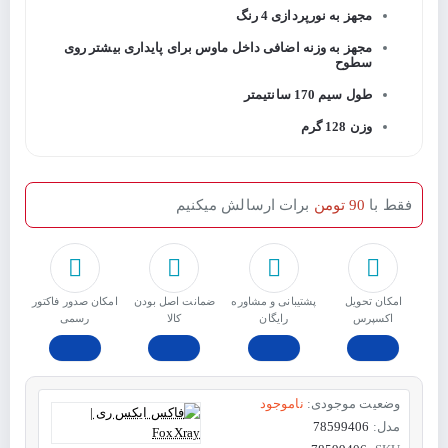
مجهز به نورپردازی 4 رنگ
مجهز به وزنه اضافی داخل ماوس برای پایداری بیشتر روی
سطوح
طول سیم 170 سانتیمتر
وزن 128 گرم
فقط با
90 تومن
برات ارسالش میکنیم
امکان تحویل
پشتیبانی و مشاوره
ﺿﻤﺎﻧﺖ اﺻﻞ ﺑﻮدن
امکان صدور فاکتور
اکسپرس
رایگان
ﮐﺎﻟﺎ
رسمی
وضعیت موجودی:
ناموجود
مدل:
78599406