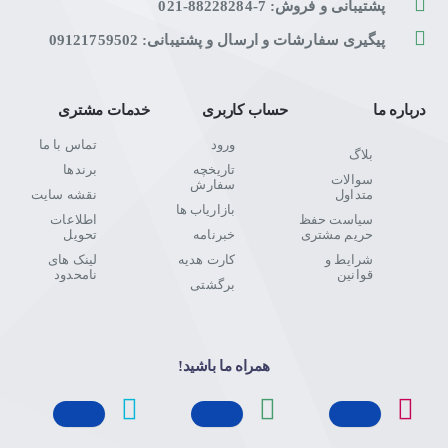
پشتیبانی و فروش: 7-88228284-021
پیگیری سفارشات و ارسال و پشتیبانی: 09121759502
درباره ما
حساب کاربری
خدمات مشتری
ورود
تماس با ما
بلاگ
تاریخچه
برندها
سوالات
سفارش
متداول
نقشه سایت
بازاریاب ها
سیاست حفظ
اطلاعات
حریم مشتری
خبرنامه
تحویل
شرایط و
کارت هدیه
لینک های
قوانین
نامحدود
برگشتی
همراه ما باشید!