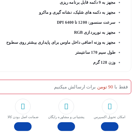
مجهز به 9 دکمه قابل برنامه ریزی
مجهز به دکمه های شلیک، نشانه گیری و ماکرو
سرعت سنسور: 1200 تا 6400 DPI
مجهز به نورپردازی RGB
مجهز به وزنه اضافی داخل ماوس برای پایداری بیشتر روی سطوح
طول سیم 170 سانتیمتر
وزن 128 گرم
فقط با
90 تومن
برات ارسالش میکنیم
امکان تحویل اکسپرس
پشتیبانی و مشاوره رایگان
ﺿﻤﺎﻧﺖ اﺻﻞ ﺑﻮدن ﮐﺎﻟﺎ