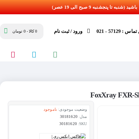
س : 57129 - 021
ورود / ثبت نام
0 کالا - 0 تومان
وضعیت موجودی:
ناموجود
مدل:
30181620
30181620
SKU: