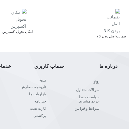
اﻣﮑﺎن ﺗﺤﻮﯾﻞ اﮐﺴﭙﺮس
ﺿﻤﺎﻧﺖ اﺻﻞ ﺑﻮدن ﮐﺎﻟﺎ
درباره ما
حساب کاربری
خدما
ورود
بلاگ
تاریخچه سفارش
سوالات متداول
بازاریاب ها
سیاست حفظ
حریم مشتری
خبرنامه
شرایط و قوانین
کارت هدیه
برگشتی