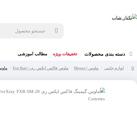
جهت مشاوره و خرید می توانید با شماره 57129-021 تماس بگیرید یا در بله یا روبیکا با شماره 09121759502 در ارتباط باشید (شنبه تا پنجشنبه 9 صبح الی 19 عصر)
جستجو
محصول
دسته بندی محصولات
تخفیفات ویژه
مطالب آموزشی
لوازم جانبی
ماوس | Mouse
ماوس فاکس ایکس ری | FoxXray
ماوس گیم
home