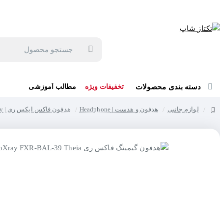
جهت مشاوره و خرید می توانید با شماره 57129-021 تماس بگیرید یا در بله یا روبیکا با شماره 09121759502 در ارتباط باشید (شنبه تا پنجشنبه 9 صبح الی 19 عصر)
جستجو
محصول
دسته بندی محصولات
تخفیفات ویژه
مطالب آموزشی
لوازم جانبی
هدفون و هدست | Headphone
هدفون فاکس ایکس ری | FoxXray
home