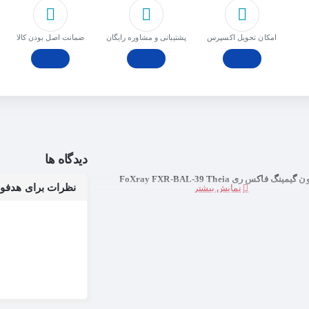
امکان تحویل اکسپرس
پشتیبانی و مشاوره رایگان
ﺿﻤﺎﻧﺖ اﺻﻞ ﺑﻮدن ﮐﺎﻟﺎ
دیدگاه ها
مینگ فاکس ری FoXray FXR-BAL-39 Theia
نظرات برای هدفون گیمینگ فا