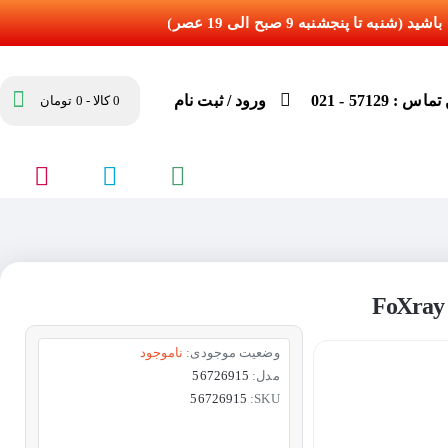
س : 57129 - 021
ورود / ثبت نام
0 کالا - 0 تومان
وضعیت موجودی:
ناموجود
مدل:
56726915
56726915
SKU: