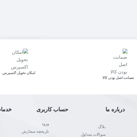
اﻣﮑﺎن ﺗﺤﻮﯾﻞ اﮐﺴﭙﺮس
ﺿﻤﺎﻧﺖ اﺻﻞ ﺑﻮدن ﮐﺎﻟﺎ
درباره ما
حساب کاربری
خدما
ورود
بلاگ
تاریخچه سفارش
سوالات متداول