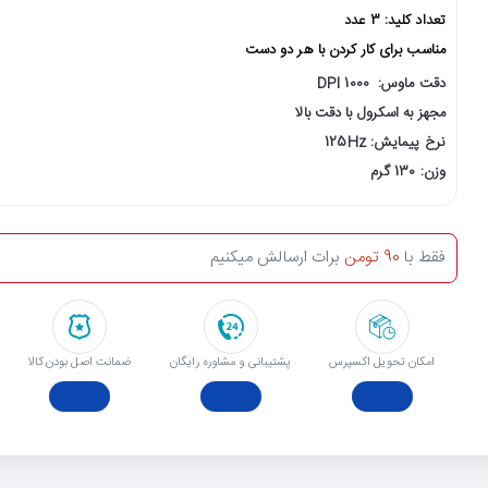
تعداد کلید: 3 عدد
مناسب برای کار کردن با هر دو دست
دقت ماوس: 1000 DPI
مجهز به اسکرول با دقت بالا
نرخ پیمایش: 125Hz
وزن: 130 گرم
فقط با
90 تومن
برات ارسالش میکنیم
امکان تحویل اکسپرس
پشتیبانی و مشاوره رایگان
ﺿﻤﺎﻧﺖ اﺻﻞ ﺑﻮدن ﮐﺎﻟﺎ