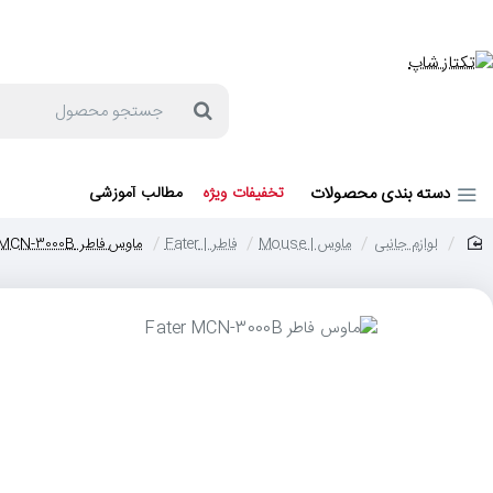
جهت مشاوره و خرید می توانید با شماره 57129-021 تماس بگیرید یا در بله یا روبیکا با شماره 09121759502 در ارتباط باشید (شنبه تا پنجشنبه 9 صبح الی 19 عصر)
جستجو
محصول
دسته بندی محصولات
تخفیفات ویژه
مطالب آموزشی
لوازم جانبی
ماوس | Mouse
فاطر | Fater
ماوس فاطر Fater MCN-3000B
home