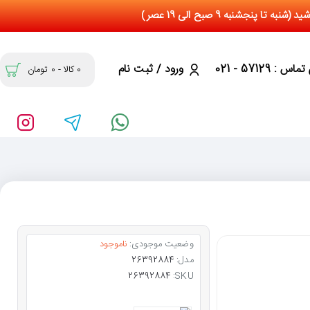
س : 57129 - 021
ورود / ثبت نام
0 کالا - 0 تومان
وضعیت موجودی:
ناموجود
مدل:
26392884
26392884
SKU: