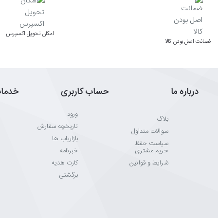
اﻣﮑﺎن ﺗﺤﻮﯾﻞ اﮐﺴﭙﺮس
ﺿﻤﺎﻧﺖ اﺻﻞ ﺑﻮدن ﮐﺎﻟﺎ
درباره ما
حساب کاربری
خدما
ورود
بلاگ
تاریخچه سفارش
سوالات متداول
بازاریاب ها
سیاست حفظ
حریم مشتری
خبرنامه
شرایط و قوانین
کارت هدیه
برگشتی