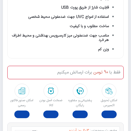
قابلیت شارژ از طریق پورت USB
استفاده از امواج UVC جهت ضدعفونی محیط شخصی
ساخت مطلوب و با کیفیت
مناسب جهت ضدعفونی میز کار،سرویس بهداشتی و محیط اطراف
هر فرد
وزن کم
فقط با
90 تومن
برات ارسالش میکنیم
امکان تحویل
پشتیبانی و مشاوره
ﺿﻤﺎﻧﺖ اﺻﻞ ﺑﻮدن
امکان صدور فاکتور
اکسپرس
رایگان
ﮐﺎﻟﺎ
رسمی
وضعیت موجودی:
2-3 روز آینده