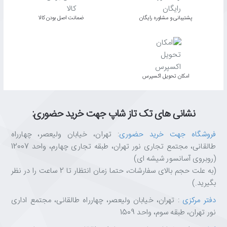
پشتیبانی و مشاوره رایگان
ﺿﻤﺎﻧﺖ اﺻﻞ ﺑﻮدن ﮐﺎﻟﺎ
اﻣﮑﺎن ﺗﺤﻮﯾﻞ اﮐﺴﭙﺮس
نشانی های تک تاز شاپ جهت خرید حضوری:
فروشگاه جهت خرید حضوری
: تهران، خیابان ولیعصر، چهارراه
طالقانی، مجتمع تجاری نور تهران، طبقه تجاری چهارم، واحد 12007
(روبروی آسانسور شیشه ای)
(به علت حجم بالای سفارشات، حتما زمان انتظار تا 2 ساعت را در نظر
بگیرید.)
دفتر مرکزی
: تهران، خیابان ولیعصر، چهارراه طالقانی، مجتمع اداری
نور تهران، طبقه سوم، واحد 1509