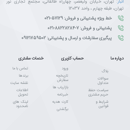
انبار
: تهران، خیابان ولیعصر، چهارراه طالقانی، مجتمع تجاری نور
تهران، طبقه چهارم ، واحد 12037
خط ویژه پشتیبانی و فروش: 57129-021
پشتیبانی و فروش: 7-88228284-021
پیگیری سفارشات و ارسال و پشتیبانی: 09121759502
درباره ما
حساب کاربری
خدمات مشتری
ورود
تماس با ما
بلاگ
تاریخچه
برندها
سوالات
سفارش
متداول
نقشه سایت
بازاریاب ها
سیاست حفظ
اطلاعات
حریم مشتری
خبرنامه
تحویل
شرایط و
کارت هدیه
لینک های
قوانین
نامحدود
برگشتی