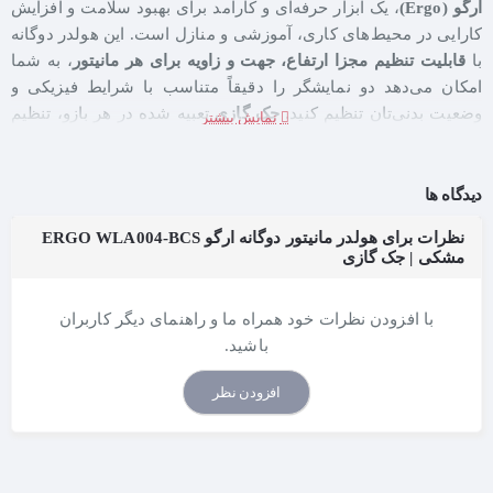
ارگو (Ergo)
، یک ابزار حرفه‌ای و کارآمد برای بهبود سلامت و افزایش
کارایی در محیط‌های کاری، آموزشی و منازل است. این هولدر دوگانه
با
قابلیت تنظیم مجزا ارتفاع، جهت و زاویه برای هر مانیتور
، به شما
امکان می‌دهد دو نمایشگر را دقیقاً متناسب با شرایط فیزیکی و
وضعیت بدنی‌تان تنظیم کنید.
جک گازی
تعبیه شده در هر بازو، تنظیم
ارتفاع را به‌صورت آسان و روان انجام می‌دهد و شما را از دردهای
اسکلتی-عضلانی ناشی از نشستن طولانی‌مدت پشت میز نجات
می‌دهد. با قرارگیری مانیتورها در موقعیت صحیح نسبت به حالت
دیدگاه ها
بدن، احساس راحتی و آرامش حین استفاده از کامپیوتر به حداکثر
نظرات برای هولدر مانیتور دوگانه ارگو ERGO WLA004-BCS
می‌رسد و صدمات ناشی از وضعیت نامناسب بدن به حداقل می‌رسد.
مشکی | جک گازی
این هولدر فضای در دسترس بر روی میز کار را افزایش می‌دهد و با
داشتن محفظه عبور کابل، سبب تمیزی هرچه بیشتر میز کار می‌شود.
با افزودن نظرات خود همراه ما و راهنمای دیگر کاربران
باشید.
چرخش ۳۶۰ درجه و مفاصل متحرک مستقل؛ انعطاف‌پذیری بی‌نهایت
افزودن نظر
مفاصل متحرک با زاویه چرخش ۳۶۰ درجه
و
قابلیت چرخش کامل ۳۶۰
درجه هر مانیتور به‌صورت مستقل
، آزادی عمل بی‌نظیری را در تنظیم
زاویه دید به شما می‌دهند.
گردش حول محور عمودی صفحه (چپ و