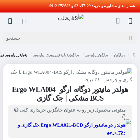
شماره های مشاوره و خرید: 57129-021 و 09121759502
جستجو
براکت
براکت مانیتور
براکت (پایه) رومیزی مانیتور
هولدر مانیتور دوگانه ارگو WLA004-BCS
home
هولدر مانیتور دوگانه ارگو Ergo WLA004-
حراج
BCS مشکی | جک گازی
میتونی محصول زیر رو به عنوان جایگزین خریداری کنی 😉
👇
هولدر دو مانیتور ارگو Ergo WLA021-BCD جک گازی و
۳۶۰ درجه