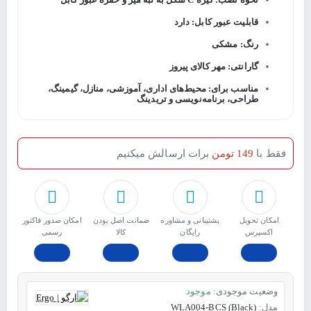
قابلیت عبور کابل: دارد
رنگ: مشکی
گارانتی: مهر کالای پیروز
مناسب برای: محیط‌های اداری، آموزشی، منازل، گیمینگ،
طراحی، برنامه‌نویسی و تریدینگ
فقط با
149 تومن
برات ارسالش میکنیم
امکان تحویل
پشتیبانی و مشاوره
ﺿﻤﺎﻧﺖ اﺻﻞ ﺑﻮدن
امکان صدور فاکتور
اکسپرس
رایگان
ﮐﺎﻟﺎ
رسمی
وضعیت موجودی:
موجود
مدل:
WLA004-BCS (Black)