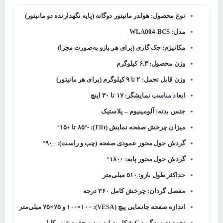
نوع محصول: هولدر مانیتور دوگانه (پایه نگهدارنده دو مانیتور)
مدل: WLA004-BCS
مکانیزم: جک گازی (برای هر بازو به‌صورت مجزا)
وزن محصول: ۶.۳ کیلوگرم
وزن قابل تحمل: ۲ تا ۹ کیلوگرم (برای هر مانیتور)
ابعاد مناسب نمایشگر: ۱۷ تا ۳۰ اینچ
جنس بدنه: آلومینیوم – پلاستیک
میزان چرخش صفحه نمایش (Tilt): -۸۵° تا +۱۵°
گردش حول محور عمودی صفحه (چپ و راست): ±۹۰°
گردش حول محور پایه: ±۱۸۰°
حداکثر طول بازو: ۵۱۰ میلی‌متر
مفصل گردان: چرخش کامل ۳۶۰ درجه
اندازه صفحه جانمایی پیچ (VESA): ۱۰۰×۱۰۰ و ۷۵×۷۵ میلی‌متر
نحوه نصب: گیره C شکل به لبه میز و حفره عبور کابل