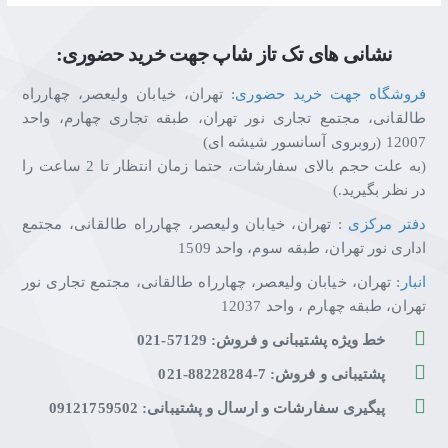
VESA (۷۵×۷۵ و ۱۰۰×۱۰۰ میلی‌متر)
، به راحتی به پشت اکثر
مانیتورهای موجود در بازار متصل می‌شود.
وزن ۶.۳ کیلوگرمی
این
نشانی های تک تاز شاپ جهت خرید حضوری:
پایه، پایداری فوق‌العاده‌ای را برای دو نمایشگر سنگین فراهم می‌آورد.
فروشگاه جهت خرید حضوری
: تهران، خیابان ولیعصر، چهارراه
طالقانی، مجتمع تجاری نور تهران، طبقه تجاری چهارم، واحد
12007 (روبروی آسانسور شیشه ای)
این هولدر مانیتور دوگانه ارگو (Ergo) WLA004-BCS مشکی برای چه
(به علت حجم بالای سفارشات، حتما زمان انتظار تا 2 ساعت را
کسانی مناسب است؟
در نظر بگیرید.)
✅
کاربران حرفه‌ای و تریدرها:
مدیریت هم‌زمان چندین
صفحه‌نمایش برای تحلیل داده‌ها و نمودارها
دفتر مرکزی
: تهران، خیابان ولیعصر، چهارراه طالقانی، مجتمع
✅
برنامه‌نویسان و طراحان گرافیک:
فضای کاری گسترده با دو
اداری نور تهران، طبقه سوم، واحد 1509
مانیتور برای کدنویسی و طراحی حرفه‌ای
انبار
: تهران، خیابان ولیعصر، چهارراه طالقانی، مجتمع تجاری نور
✅
تولیدکنندگان محتوا و ویرایشگران ویدیو:
نمایش هم‌زمان
تهران، طبقه چهارم ، واحد 12037
تایم‌لاین و پیش‌نمایش برای ویرایش روان‌تر
خط ویژه پشتیبانی و فروش: 57129-021
✅
کاربرانی که به سلامت اسکلتی-عضلانی اهمیت می‌دهند:
تنظیم مجزا برای هر مانیتور و جلوگیری از دردهای گردن و کمر
پشتیبانی و فروش: 7-88228284-021
پیگیری سفارشات و ارسال و پشتیبانی: 09121759502
ویژگی‌های کلیدی ارگو (Ergo) WLA004-BCS مشکی