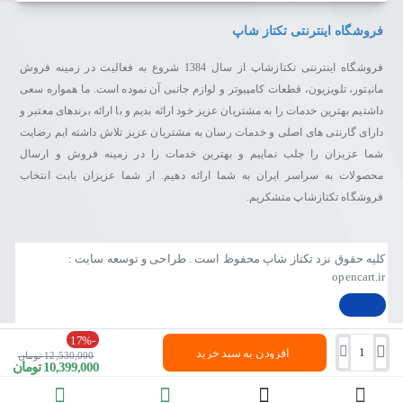
✅ گارانتی مهر کالای پیروز
فروشگاه اینترنتی تکتاز شاپ
چرا از تکتازشاپ خرید کنیم؟
فروشگاه اینترنتی تکتازشاپ از سال 1384 شروع به فعالیت در زمینه فروش
مانیتور، تلویزیون، قطعات کامپیوتر و لوازم جانبی آن نموده است. ما همواره سعی
تکتازشاپ فقط یک فروشگاه نیست—یک مقصد مطمئن برای
داشتیم بهترین خدمات را به مشتریان عزیز خود ارائه بدیم و با ارائه برندهای معتبر و
عاشقان تکنولوژی و انتخاب‌های هوشمندانه است.
دارای گارنتی های اصلی و خدمات رسان به مشتریان عزیز تلاش داشته ایم رضایت
با ضمانت اصالت کالا، مشاوره تخصصی، ارسال سریع و پشتیبانی
شما عزیزان را جلب نماییم و بهترین خدمات را در زمینه فروش و ارسال
واقعی، خیالت از خرید راحت باشد.
محصولات به سراسر ایران به شما ارائه دهیم. از شما عزیزان بابت انتخاب
ما اینجاییم تا تجربه‌ای متفاوت، حرفه‌ای و قابل اعتماد از خرید آنلاین
فروشگاه تکتازشاپ متشکریم.
را برایت رقم بزنیم.
تکتازشاپ یعنی خرید با خیال راحت، انتخاب با اطمینان.
کلیه حقوق نزد تکتاز شاپ محفوظ است . طراحی و توسعه سایت :
opencart.ir
-17%
افزودن به سبد خرید
12,530,000 تومان
10,399,000 تومان