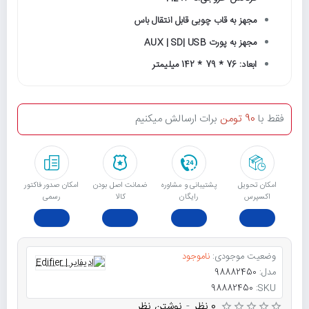
مجهز به قاب چوبی قابل انتقال باس
مجهز به پورت AUX | SD| USB
ابعاد: 76 * 79 * 142 میلیمتر
فقط با
90 تومن
برات ارسالش میکنیم
امکان تحویل
پشتیبانی و مشاوره
ﺿﻤﺎﻧﺖ اﺻﻞ ﺑﻮدن
امکان صدور فاکتور
اکسپرس
رایگان
ﮐﺎﻟﺎ
رسمی
وضعیت موجودی:
ناموجود
مدل:
98882450
98882450
SKU:
0 نظر
-
نوشتن نظر