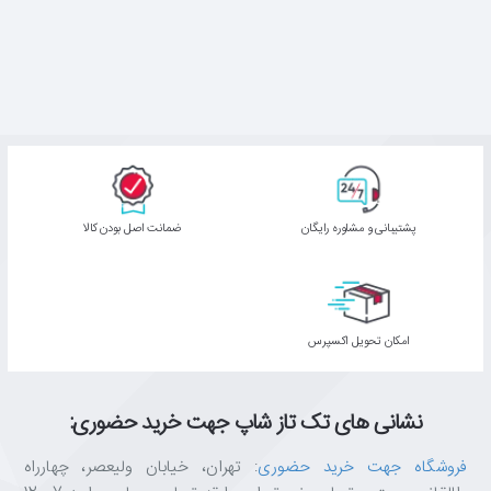
پشتیبانی و مشاوره رایگان
ﺿﻤﺎﻧﺖ اﺻﻞ ﺑﻮدن ﮐﺎﻟﺎ
اﻣﮑﺎن ﺗﺤﻮﯾﻞ اﮐﺴﭙﺮس
نشانی های تک تاز شاپ جهت خرید حضوری:
فروشگاه جهت خرید حضوری
: تهران، خیابان ولیعصر، چهارراه