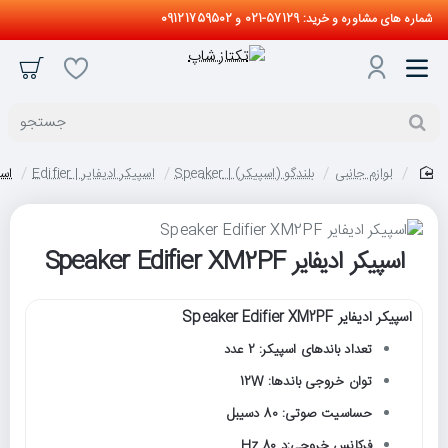
شماره های مشاوره و خرید: 57129-021 و 09121759502
جستجو
لوازم جانبی
بلندگو (اسپیکر) | Speaker
اسپیکر ادیفایر | Edifier
اسپیکر
home
اسپیکر ادیفایر Speaker Edifier XM2PF
اسپیکر ادیفایر Speaker Edifier XM2PF
تعداد باندهای اسپیکر: 2 عدد
توان خروجی باندها: 12W
حساسیت صوتی: 80 دسیبل
فرکانس خروجی:د 80 Hz