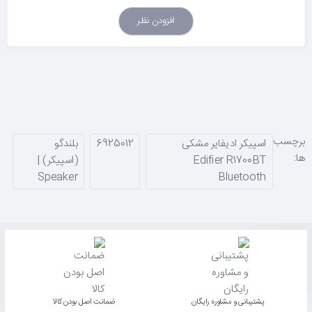
افزودن نظر
برچسب
اسپیکر ادیفایر مشکی
6925012
بلندگو
ها:
Edifier R1700BT
(اسپیکر) |
Speaker
Bluetooth
پشتیبانی و مشاوره رایگان
ﺿﻤﺎﻧﺖ اﺻﻞ ﺑﻮدن ﮐﺎﻟﺎ