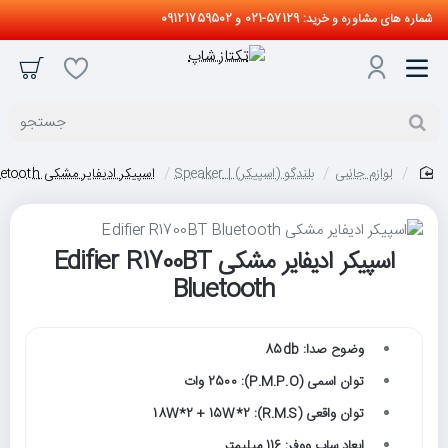
شماره های مشاوره و خرید: 57129-021 و 09121759502
جستجو
لوازم جانبی
بلندگو (اسپیکر) | Speaker
اسپیکر ادیفایر مشکی Edifier R1700BT Bluetooth
home
اسپیکر ادیفایر مشکی Edifier R1700BT
Bluetooth
وضوح صدا: 85db
توان اسمی (P.M.P.O): 2500 وات
توان واقعی (R.M.S): 18W*2 + 15W*2
ابعاد ساب ووفر: 116 میلیمتر