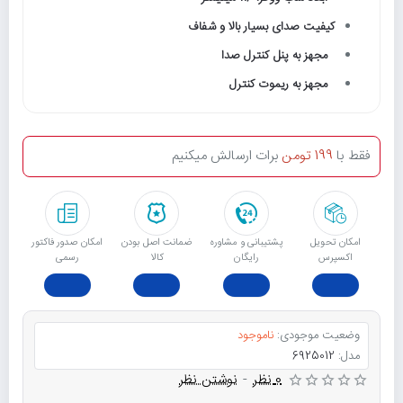
کیفیت صدای بسیار بالا و شفاف
مجهز به پنل کنترل صدا
مجهز به ریموت کنترل
فقط با
199 تومن
برات ارسالش میکنیم
امکان تحویل
پشتیبانی و مشاوره
ﺿﻤﺎﻧﺖ اﺻﻞ ﺑﻮدن
امکان صدور فاکتور
اکسپرس
رایگان
ﮐﺎﻟﺎ
رسمی
وضعیت موجودی:
ناموجود
مدل:
6925012
0 نظر
-
نوشتن نظر