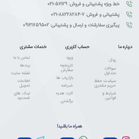
خط ویژه پشتیبانی و فروش: 57129-021
پشتیبانی و فروش: 7-88228284-021
پیگیری سفارشات و ارسال و پشتیبانی: 09121759502
درباره ما
حساب کاربری
خدمات مشتری
ورود
تماس با ما
بلاگ
تاریخچه
برندها
سوالات
سفارش
متداول
نقشه سایت
بازاریاب ها
سیاست حفظ
اطلاعات
حریم مشتری
خبرنامه
تحویل
شرایط و
کارت هدیه
لینک های
قوانین
نامحدود
برگشتی
همراه ما باشید!