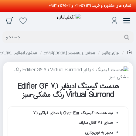
شماره های مشاوره و خرید: 57129-021 و 09121759502
جستجو
لوازم جانبی
هدفون و هدست | Headphone
هدفون ادیفایر | Edifier
home
هدست گیمینگ ادیفایر Edifier G4 7.1
Virtual Surrond رنگ مشکی-سبز
نوه هدست: گیمینگ Over-Ear با صدای فراگیر 7.1
صدای 7.1 کانال ساراند
مجهز به نورپردازی