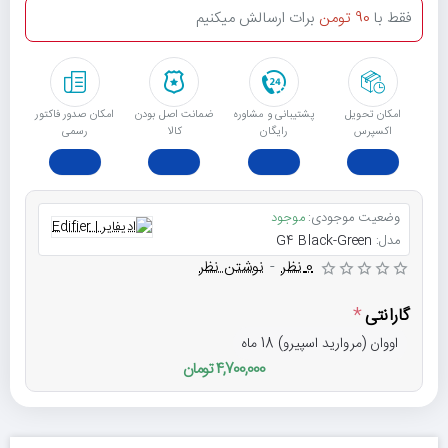
فقط با
90 تومن
برات ارسالش میکنیم
امکان تحویل
پشتیبانی و مشاوره
ﺿﻤﺎﻧﺖ اﺻﻞ ﺑﻮدن
امکان صدور فاکتور
اکسپرس
رایگان
ﮐﺎﻟﺎ
رسمی
وضعیت موجودی:
موجود
مدل:
G4 Black-Green
0 نظر
-
نوشتن نظر
گارانتی
اووان (مروارید اسپیرو) 18 ماه
4,700,000 تومان