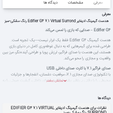
معرفی
مشخصات
دیدگاه ها
معرفی
هدست گیمینگ ادیفایر Edifier G4 7.1 Virtual Surrond رنگ مشکی-سبز
Edifier G4 – صدایی که بازی را لمس می‌کند
هدست گیمینگ Edifier G4 فقط یک ابزار نیست—یک تجربه است.
طراحی شده برای گیمرهایی که به دنبال غوطه‌وری کامل در دنیای بازی
هستند، این هدست با صدای فراگیر، لرزش پویا و طراحی آینده‌نگر، مرز بین
واقعیت و مجازی را محو می‌کند.
صدای فراگیر 7.1 با کارت صدای داخلی USB
با تکنولوژی صدای مجازی 7.1، موقعیت دشمنان، انفجارها و جزئیات
محیطی را با دقتی بی‌نظیر بشنوید. کارت صدای داخلی، کیفیت صوتی را به
سطحی حرفه‌ای می‌برد—مخصوصاً برای بازی‌های اکشن مثل Call of
Duty یا Wolfenstein.
دیدگاه ها
لرزش پویا در پاسخ به باس‌های عمیق
نظرات برای هدست گیمینگ ادیفایر EDIFIER G4 7.1 VIRTUAL
یکی از ویژگی‌های منحصربه‌فرد G4، لرزش فیزیکی گوشی‌ها هنگام پخش
SURROND رنگ مشکی-سبز