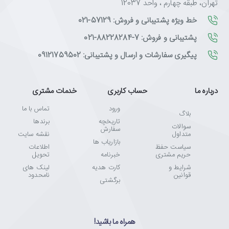
تهران، طبقه چهارم ، واحد 12037
خط ویژه پشتیبانی و فروش: 57129-021
پشتیبانی و فروش: 7-88228284-021
پیگیری سفارشات و ارسال و پشتیبانی: 09121759502
درباره ما
حساب کاربری
خدمات مشتری
ورود
تماس با ما
بلاگ
تاریخچه
برندها
سوالات
سفارش
متداول
نقشه سایت
بازاریاب ها
سیاست حفظ
اطلاعات
حریم مشتری
خبرنامه
تحویل
شرایط و
کارت هدیه
لینک های
قوانین
نامحدود
برگشتی
همراه ما باشید!