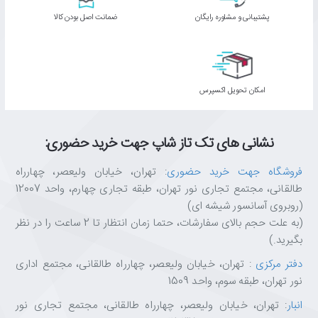
امپدانس: 24 اهم
پشتیبانی و مشاوره رایگان
ﺿﻤﺎﻧﺖ اﺻﻞ ﺑﻮدن ﮐﺎﻟﺎ
وزن: 360 گرم
طول کابل: 2.5 متر
اتصال: USB 2.0/3.0
نورپردازی: LED نئونی
لرزش پویا: فعال با باس بالا
اﻣﮑﺎن ﺗﺤﻮﯾﻞ اﮐﺴﭙﺮس
نشانی های تک تاز شاپ جهت خرید حضوری:
✨ چرا از تکتازشاپ خرید کنیم؟
تکتازشاپ فقط یک فروشگاه نیست
—یه مقصد مطمئن برای عاشقان
فروشگاه جهت خرید حضوری
: تهران، خیابان ولیعصر، چهارراه
تکنولوژی و انتخاب‌های هوشمندانه‌ست.
طالقانی، مجتمع تجاری نور تهران، طبقه تجاری چهارم، واحد 12007
با
ضمانت اصالت کالا، مشاوره تخصصی، ارسال سریع و پشتیبانی واقعی
،
(روبروی آسانسور شیشه ای)
خیالت از خرید راحت باشه.
(به علت حجم بالای سفارشات، حتما زمان انتظار تا 2 ساعت را در نظر
ما اینجاییم تا
تجربه‌ای متفاوت، حرفه‌ای و قابل اعتماد
از خرید آنلاین رو
بگیرید.)
برات رقم بزنیم.
دفتر مرکزی
: تهران، خیابان ولیعصر، چهارراه طالقانی، مجتمع اداری
تکتازشاپ یعنی خرید با خیال راحت، انتخاب با اطمینان.
نور تهران، طبقه سوم، واحد 1509
انبار
: تهران، خیابان ولیعصر، چهارراه طالقانی، مجتمع تجاری نور