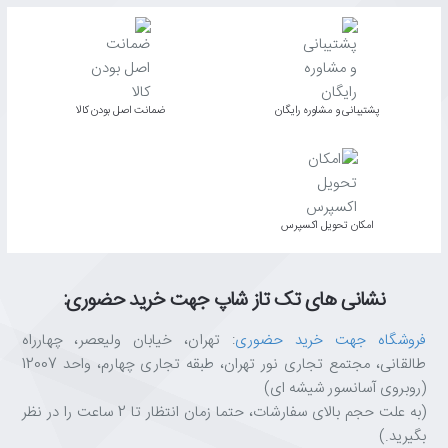
پشتیبانی و مشاوره رایگان
ﺿﻤﺎﻧﺖ اﺻﻞ ﺑﻮدن ﮐﺎﻟﺎ
اﻣﮑﺎن ﺗﺤﻮﯾﻞ اﮐﺴﭙﺮس
نشانی های تک تاز شاپ جهت خرید حضوری:
فروشگاه جهت خرید حضوری
: تهران، خیابان ولیعصر، چهارراه
طالقانی، مجتمع تجاری نور تهران، طبقه تجاری چهارم، واحد 12007
(روبروی آسانسور شیشه ای)
(به علت حجم بالای سفارشات، حتما زمان انتظار تا 2 ساعت را در نظر
بگیرید.)