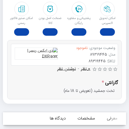
امکان تحویل
پشتیبانی و مشاوره
ﺿﻤﺎﻧﺖ اﺻﻞ ﺑﻮدن
امکان صدور فاکتور
اکسپرس
رایگان
ﮐﺎﻟﺎ
رسمی
وضعیت موجودی:
ناموجود
مدل:
89319445
89319445
SKU:
0 نظر
-
نوشتن نظر
گارانتی
تخت جمشید (تعویض تا 18 ماه)
معرفی
مشخصات
دیدگاه ها