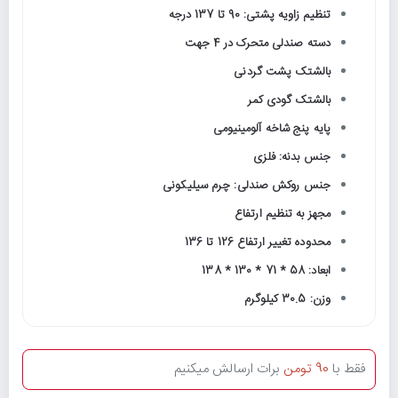
تنظیم زاویه پشتی: 90 تا 137 درجه
دسته صندلی متحرک در 4 جهت
بالشتک پشت گردنی
بالشتک گودی کمر
پایه پنج شاخه آلومینیومی
جنس بدنه: فلزی
جنس روکش صندلی: چرم سیلیکونی
مجهز به تنظیم ارتفاع
محدوده تغییر ارتفاع 126 تا 136
ابعاد: 58 * 71 * 130 * 138
وزن: 30.5 کیلوگرم
فقط با
90 تومن
برات ارسالش میکنیم