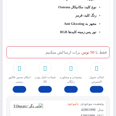
نوع کلید: مکانیکال
Outemu
رنگ کلید: قرمز
مجهز به Anti Ghosting
نور پس زمینه کلیدها RGB
فقط با
90 تومن
برات ارسالش میکنیم
امکان تحویل
پشتیبانی و مشاوره
ﺿﻤﺎﻧﺖ اﺻﻞ ﺑﻮدن
امکان صدور فاکتور
اکسپرس
رایگان
ﮐﺎﻟﺎ
رسمی
وضعیت موجودی:
ناموجود
مدل:
42861998
42861998
SKU: