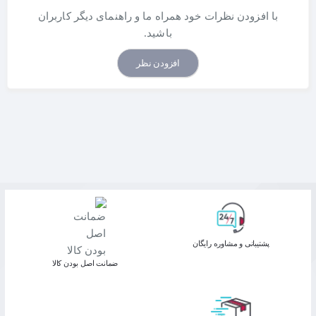
با افزودن نظرات خود همراه ما و راهنمای دیگر کاربران
باشید.
افزودن نظر
پشتیبانی و مشاوره رایگان
ﺿﻤﺎﻧﺖ اﺻﻞ ﺑﻮدن ﮐﺎﻟﺎ