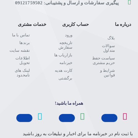
پیگیری سفارشات و ارسال و پشتیبانی: 09121759502
درباره ما
حساب کاربری
خدمات مشتری
ورود
تماس با ما
بلاگ
تاریخچه
برندها
سوالات
سفارش
متداول
نقشه سایت
بازاریاب ها
سیاست حفظ
اطلاعات
حریم مشتری
خبرنامه
تحویل
شرایط و
کارت هدیه
لینک های
قوانین
نامحدود
برگشتی
همراه ما باشید!
با ثبت نام در خبرنامه ما برای اخبار و تبلیغات به روز باشید