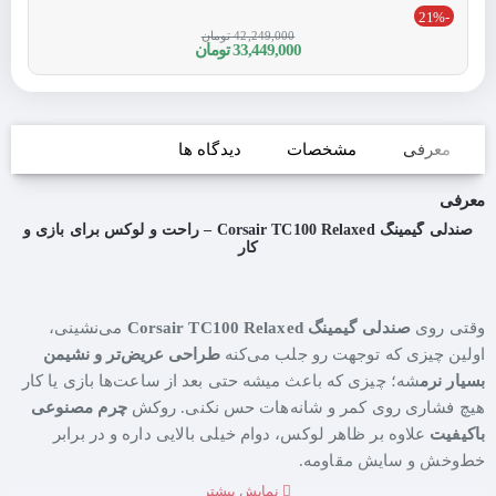
-21%
42,249,000 تومان
33,449,000 تومان
معرفی
مشخصات
دیدگاه ها
معرفی
صندلی گیمینگ Corsair TC100 Relaxed – راحت و لوکس برای بازی و
کار
وقتی روی
صندلی گیمینگ Corsair TC100 Relaxed
می‌نشینی،
اولین چیزی که توجهت رو جلب می‌کنه
طراحی عریض‌تر و نشیمن
بسیار نرم
شه؛ چیزی که باعث میشه حتی بعد از ساعت‌ها بازی یا کار
هیچ فشاری روی کمر و شانه‌هات حس نکنی. روکش
چرم مصنوعی
باکیفیت
علاوه بر ظاهر لوکس، دوام خیلی بالایی داره و در برابر
خط‌وخش و سایش مقاومه.