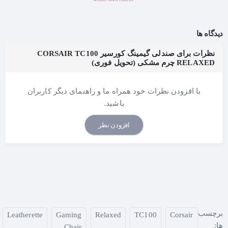
پشتی این صندلی با قابلیت
تنظیم زاویه ۹۰ تا ۱۵۰ درجه
بهت اجازه
می‌ده از حالت کاملاً صاف برای کار، تا حالت استراحت کامل برای
فیلم دیدن یا ریلکس کردن استفاده کنی. تنظیم ارتفاع با
گازپک کلاس
دیدگاه ها
4
ارائه شده که
استانداردترین و بادوام‌ترین سیستم ارتفاع
در
صندلی‌های گیمینگه.
نظرات برای صندلی گیمینگ کورسیر CORSAIR TC100
RELAXED چرم مشکی (تحویل فوری)
وجود
بالشتک کمری با فوم متراکم
و
بالشتک گردن از نوع مموری‌فوم
پشتیبانی فوق‌العاده‌ای به ستون فقرات و عضلات گردن میده و باعث
با افزودن نظرات خود همراه ما و راهنمای دیگر کاربران
میشه در استفاده طولانی‌مدت خستگی خیلی کمتر بشه. دسته‌های
باشید.
دو‌بعدی هم بهت این امکان رو میدن که
ارتفاع و جای دست رو دقیقاً
مطابق نشستن خودت تنظیم کنی.
افزودن نظر
فریم تمام‌فلزی صندلی و چرخ‌های
۶۵ میلی‌متری مقاوم
باعث میشه
حرکت روی کف‌پوش، سرامیک یا فرش کاملاً روان و بی‌صدا باشه. این
صندلی تا
۱۲۰ کیلوگرم
وزن رو پشتیبانی می‌کنه و برای اکثر کاربران
انتخاب ایده‌آله.
برچسب
Leatherette
Gaming
Relaxed
TC100
Corsair
ویژگی‌های کلیدی:
ها:
Chair