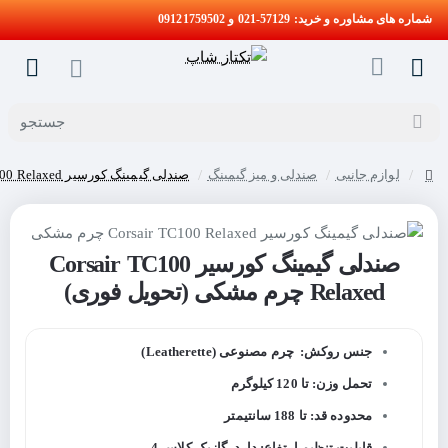
شماره های مشاوره و خرید: 57129-021 و 09121759502
جستجو
لوازم جانبی
صندلی و میز گیمینگ
صندلی گیمینگ کورسیر Corsair TC100 Relaxed چرم مشکی (تحویل فوری)
home
صندلی گیمینگ کورسیر Corsair TC100
حراج
Relaxed چرم مشکی (تحویل فوری)
جنس روکش: چرم مصنوعی (Leatherette)
تحمل وزن: تا 120 کیلوگرم
محدوده قد: تا 188 سانتیمتر
قابلیت تنظیم ارتفاع: دارد، گازپک کلاس 4