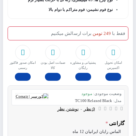
نوع فوم نشیمن: فوم متراکم با دوام بالا
فقط با
249 تومن
برات ارسالش میکنیم
امکان تحویل
پشتیبانی و مشاوره
ﺿﻤﺎﻧﺖ اﺻﻞ ﺑﻮدن
امکان صدور فاکتور
اکسپرس
رایگان
ﮐﺎﻟﺎ
رسمی
وضعیت موجودی:
موجود
مدل:
TC100 Relaxed Black
0 نظر
-
نوشتن نظر
گارانتی
الماس رایان ایرانیان 12 ماه