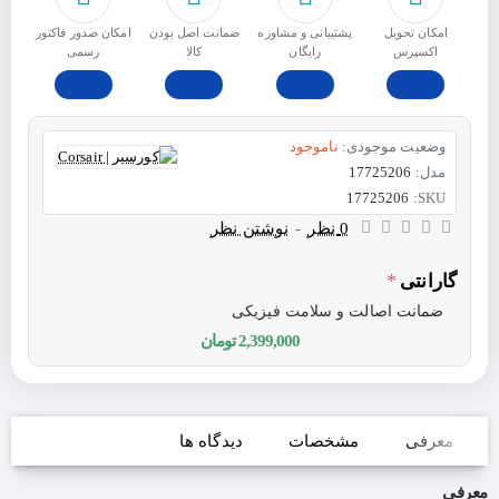
امکان تحویل
پشتیبانی و مشاوره
ﺿﻤﺎﻧﺖ اﺻﻞ ﺑﻮدن
امکان صدور فاکتور
اکسپرس
رایگان
ﮐﺎﻟﺎ
رسمی
وضعیت موجودی:
ناموجود
مدل:
17725206
17725206
SKU:
0 نظر
-
نوشتن نظر
گارانتی
ضمانت اصالت و سلامت فیزیکی
2,399,000 تومان
معرفی
مشخصات
دیدگاه ها
معرفی