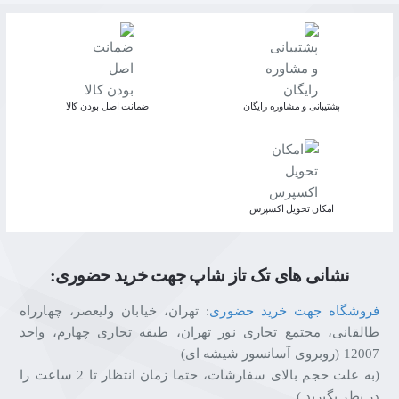
پشتیبانی و مشاوره رایگان
ﺿﻤﺎﻧﺖ اﺻﻞ ﺑﻮدن ﮐﺎﻟﺎ
اﻣﮑﺎن ﺗﺤﻮﯾﻞ اﮐﺴﭙﺮس
نشانی های تک تاز شاپ جهت خرید حضوری:
فروشگاه جهت خرید حضوری
: تهران، خیابان ولیعصر، چهارراه
طالقانی، مجتمع تجاری نور تهران، طبقه تجاری چهارم، واحد
12007 (روبروی آسانسور شیشه ای)
(به علت حجم بالای سفارشات، حتما زمان انتظار تا 2 ساعت را
در نظر بگیرید.)