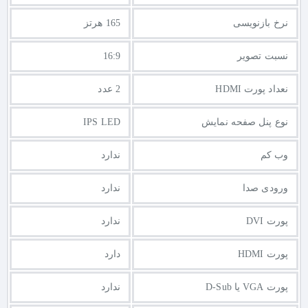
نرخ بازنویسی
165 هرتز
نسبت تصویر
16:9
نعداد پورت HDMI
2 عدد
نوع پنل صفحه نمایش
IPS LED
وب کم
ندارد
ورودی صدا
ندارد
پورت DVI
ندارد
پورت HDMI
دارد
پورت VGA یا D-Sub
ندارد