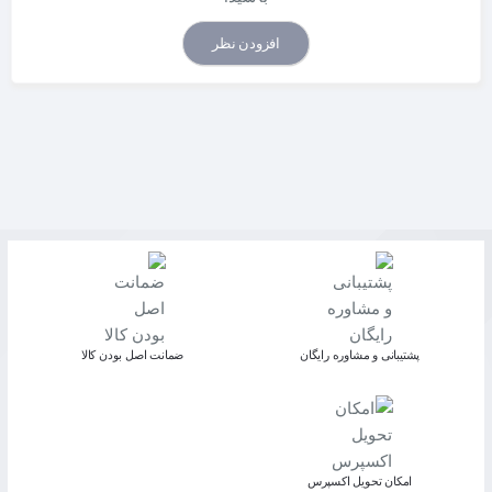
افزودن نظر
پشتیبانی و مشاوره رایگان
ﺿﻤﺎﻧﺖ اﺻﻞ ﺑﻮدن ﮐﺎﻟﺎ
اﻣﮑﺎن ﺗﺤﻮﯾﻞ اﮐﺴﭙﺮس