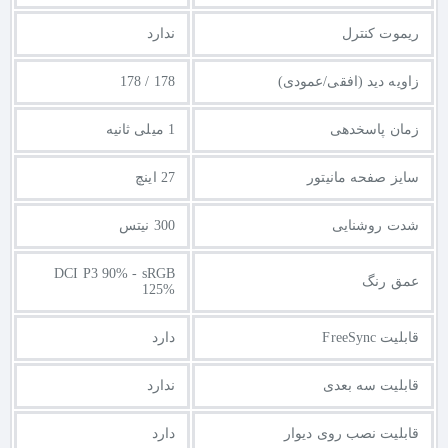
ریموت کنترل
ندارد
زاویه دید (افقی/عمودی)
178 / 178
زمان پاسخدهی
1 میلی ثانیه
سایز صفحه مانیتور
27 اینچ
شدت روشنایی
300 نیتس
DCI P3 90% - sRGB
عمق رنگ
125%
قابلیت FreeSync
دارد
قابلیت سه بعدی
ندارد
قابلیت نصب روی دیوار
دارد