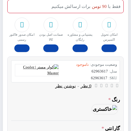
فقط با
90 تومن
برات ارسالش میکنیم
امکان تحویل
پشتیبانی و مشاوره
ﺿﻤﺎﻧﺖ اﺻﻞ ﺑﻮدن
امکان صدور فاکتور
اکسپرس
رایگان
ﮐﺎﻟﺎ
رسمی
وضعیت موجودی:
ناموجود
مدل:
62963617
62963617
SKU:
0 نظر
-
نوشتن نظر
رنگ
گارانتی