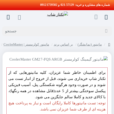
شماره های مشاوره و خرید: 57129-021 و 09121759502
جستجو
مانیتور (نمایشگر)
بر اساس برند
مانیتور کولرمستر | CoolerMaster
home
برای اطمینان خاطر شما عزیزان، کلیه مانیتورهایی که از
تکتاز شاپ خریداری می شوند، قبل از خروج از انبار تست می
شوند و در صورت وجود هرگونه شکستگی پنل، آسیب فیزیکی
پیکسل سوختگی بیشتر از 5 عدد(قابل مشاهده در همه رنگها)،
با کالای جدید و کاملا سالم جایگزین می شود.
توجه: تست مانیتورها کاملا رایگان است و نیاز به پرداخت هیچ
هزینه ای از طرف شما عزیزان نمی باشد.