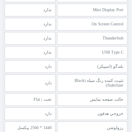
Mini Display Port
ندارد
On Screen Control
ندارد
Thunderbolt
ندارد
USB Type C
ندارد
بلندگو (اسپیکر)
دارد
تثبیت کننده رنگ سیاه (Black
دارد
Stabilizer)
حالت صفحه نمایش
تخت | Flat
خروجي هدفون
دارد
رزولوشن
1440 * 2560 پیکسل