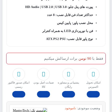
پورت های پنل جلو: HD Audio | USB 2.0 | USB 3.0
حداکثر تعداد فن قابل نصب: 8 عدد
محل نصب پاور: پایین کیس
فن با نورپردازی LED به همراه کنترلر
نوع پاور قابل نصب: ATX PS2 PSU
فقط با
90 تومن
برات ارسالش میکنیم
امکان تحویل
پشتیبانی و مشاوره
ﺿﻤﺎﻧﺖ اﺻﻞ ﺑﻮدن
امکان صدور فاکتور
اکسپرس
رایگان
ﮐﺎﻟﺎ
رسمی
وضعیت موجودی:
ناموجود