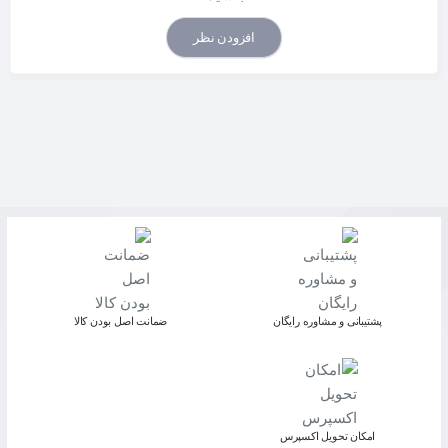
افزودن نظر
پشتیبانی و مشاوره رایگان
ﺿﻤﺎﻧﺖ اﺻﻞ ﺑﻮدن ﮐﺎﻟﺎ
اﻣﮑﺎن ﺗﺤﻮﯾﻞ اﮐﺴﭙﺮس