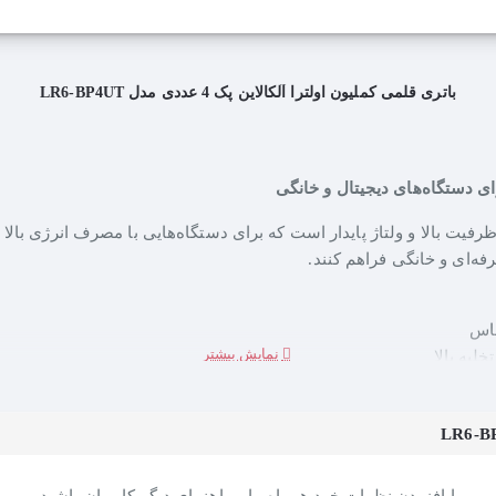
باتری قلمی کملیون اولترا آلکالاین پک 4 عددی مدل LR6-BP4UT
از سری Ultra Alkaline، یک باتری قلمی با ظرفیت بالا و ولتاژ پایدار است که برای دستگاه‌هایی
ساس
لیه بالا
ای بازی، اسباب‌بازی‌های الکترونیکی، چراغ‌قوه، موس بی‌سیم، دتکتور د