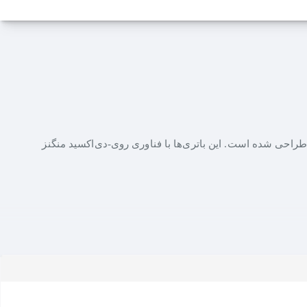
 با مصرف انرژی بالا طراحی شده است. این باتری‌ها با فناوری روی-دی‌اکسید منگنز
ود، رادیو، ساعت، کیبورد و تجهیزات پزشکی