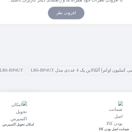
با افزودن نظرات خود همراه ما و راهنمای دیگر کاربران باشید.
ل اشتباه
افزودن نظر
یون اولترا آلکالاین پک 4 عددی مدل LR6-BP4UT
LR6-BP4UT
اﻣﮑﺎن ﺗﺤﻮﯾﻞ اﮐﺴﭙﺮس
ﺿﻤﺎﻧﺖ اﺻﻞ ﺑﻮدن ﮐﺎﻟﺎ