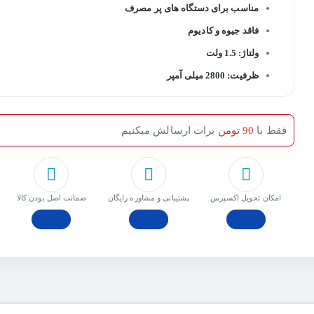
مناسب برای دستگاه های پر مصرف
فاقد جیوه و کادیوم
ولتاژ: 1.5 ولت
ظرفیت: 2800 میلی آمپر
فقط با
90 تومن
برات ارسالش میکنیم
امکان تحویل اکسپرس
پشتیبانی و مشاوره رایگان
ﺿﻤﺎﻧﺖ اﺻﻞ ﺑﻮدن ﮐﺎﻟﺎ