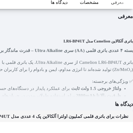
معرفی
مشخصات
دیدگاه ها
معرفی
باتری آلکالاین Camelion مدل LR6-BP4UT
بسته ۴ عددی باتری قلمی (AA) سری Ultra Alkaline – قدرت ماندگار برای دستگاه‌های دیجیتال و خانگی
باتری Camelion LR6-BP4UT 
(Zn/MnO₂) تولید شده‌اند تا انرژی مداوم، ایمن و بادوام را برای کاربران حرفه‌ای و خانگی فراهم کنند.
✅ ویژگی‌های برجسته:
ولتاژ خروجی 1.5 ولت ثابت
برای عملکرد پایدار در دستگاه‌های ح
ظرفیت بالا تا 2800mAh
برای استفاده طولانی‌مدت در جریان‌های تخ
مناسب برای دستگاه‌های پرمصرف
مانند دوربین دیجیتال، کنترلره
دیدگاه ها
پایداری ولتاژ حتی در بارهای سنگین
– تا 500 عکس با دوربین دیجیتال
نظرات برای باتری قلمی کملیون اولترا آلکالاین پک 4 عددی مدل LR6-BP4UT
نشت بسیار پایین و ماندگاری تا ۱۰ سال در شرایط نگهداری مناسب
فاقد فلزات سنگین
– سازگار با محیط زیست و مطابق با استاندارد RoHS
مقاوم در برابر نوسانات دمایی
از -18°C تا +55°C