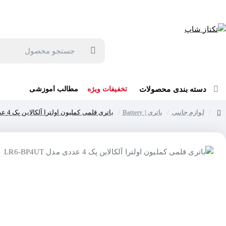
جهت مشاوره و خرید می توانید با شماره 57129-021 تماس بگیرید یا در بله یا روبیکا با شماره 09121759502 در ارتباط باشید (شنبه تا پنجشنبه 9 صبح الی 19 عصر)
جستجو
محصول
دسته بندی محصولات
تخفیفات ویژه
مطالب آموزشی
لوازم جانبی
باتری | Battery
باتری قلمی کملیون اولترا آلکالاین پک 4 عددی مدل LR6-BP4UT
home