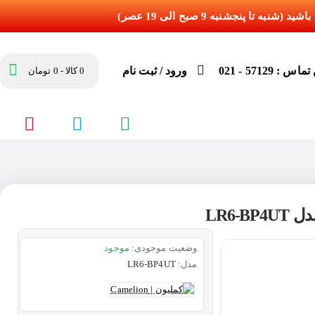
س : 57129 - 021
ورود / ثبت نام
0 کالا - 0 تومان
وضعیت موجودی:
موجود
مدل:
LR6-BP4UT