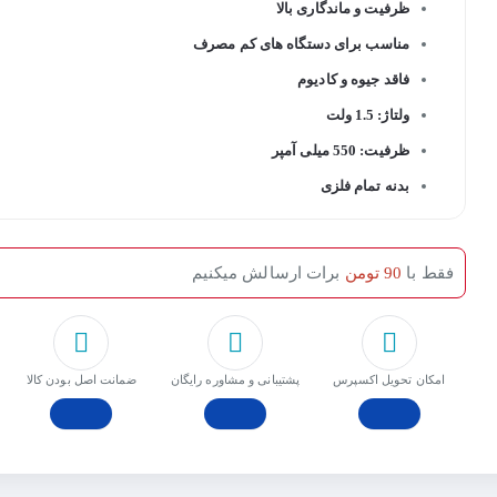
ظرفیت و ماندگاری بالا
مناسب برای دستگاه های کم مصرف
فاقد جیوه و کادیوم
ولتاژ: 1.5 ولت
ظرفیت: 550 میلی آمپر
بدنه تمام فلزی
فقط با
90 تومن
برات ارسالش میکنیم
امکان تحویل اکسپرس
پشتیبانی و مشاوره رایگان
ﺿﻤﺎﻧﺖ اﺻﻞ ﺑﻮدن ﮐﺎﻟﺎ