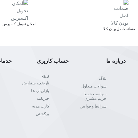
اﻣﮑﺎن ﺗﺤﻮﯾﻞ اﮐﺴﭙﺮس
ﺿﻤﺎﻧﺖ اﺻﻞ ﺑﻮدن ﮐﺎﻟﺎ
درباره ما
حساب کاربری
خدما
ورود
بلاگ
تاریخچه سفارش
سوالات متداول
بازاریاب ها
سیاست حفظ
حریم مشتری
خبرنامه
شرایط و قوانین
کارت هدیه
برگشتی