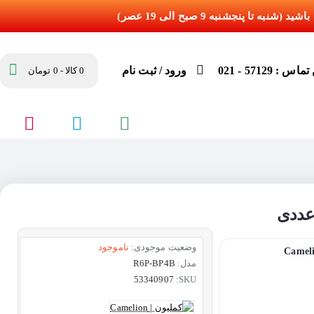
س : 57129 - 021
ورود / ثبت نام
0 کالا - 0 تومان
وضعیت موجودی:
ناموجود
مدل:
R6P-BP4B
53340907
SKU: