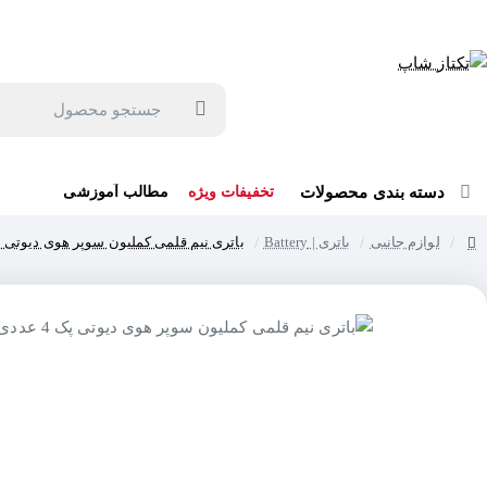
جهت مشاوره و خرید می توانید با شماره 57129-021 تماس بگیرید یا در بله یا روبیکا با شماره 09121759502 در ارتباط باشید (شنبه تا پنجشنبه 9 صبح الی 19 عصر)
جستجو
محصول
دسته بندی محصولات
تخفیفات ویژه
مطالب آموزشی
لوازم جانبی
باتری | Battery
باتری نیم قلمی کملیون سوپر هوی دیوتی پک 4 ع
home