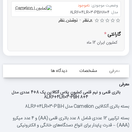
وضعیت موجودی:
ناموجود
مدل:
8LR6+4LR03-PBH8+4
0 نظر
-
نوشتن نظر
گارانتی
کملیون ایران 12 ماه
معرفی
مشخصات
دیدگاه ها
معرفی
باتری قلمی و نیم قلمی کملیون پلاس آلکالاین پک 8+4 عددی مدل
8LR6+4LR03-PBH 8+4
بسته باتری آلکالاین Camelion مدل 8LR6+4LR03-PBH
بسته ترکیبی 12 عددی شامل 8 عدد باتری قلمی (AA) و 4 عدد میکرو
(AAA) – قدرت پایدار برای انواع دستگاه‌های خانگی و الکترونیکی