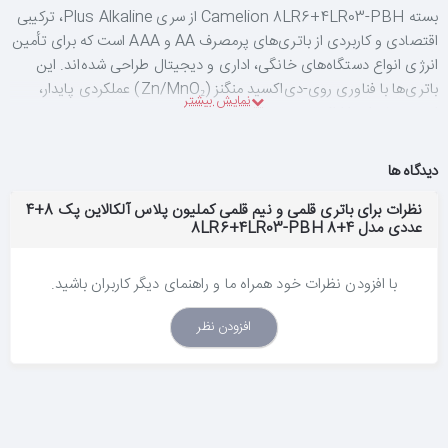
بسته Camelion 8LR6+4LR03-PBH از سری Plus Alkaline، ترکیبی
اقتصادی و کاربردی از باتری‌های پرمصرف AA و AAA است که برای تأمین
انرژی انواع دستگاه‌های خانگی، اداری و دیجیتال طراحی شده‌اند. این
باتری‌ها با فناوری روی-دی‌اکسید منگنز (Zn/MnO₂) عملکردی پایدار،
ایمن و بادوام را ارائه می‌دهند.
✅ ویژگی‌های برجسته:
دیدگاه ها
شامل 8 عدد باتری قلمی (LR6 – AA) و 4 عدد باتری میکرو
(LR03 – AAA)
نظرات برای باتری قلمی و نیم قلمی کملیون پلاس آلکالاین پک 8+4
ولتاژ خروجی 1.5 ولت ثابت
برای هر دو سایز
عددی مدل 8LR6+4LR03-PBH 8+4
ظرفیت بالا
:
AA: تا 2700mAh
با افزودن نظرات خود همراه ما و راهنمای دیگر کاربران باشید.
AAA: تا 1250mAh
مناسب برای دستگاه‌های پرمصرف و ظریف
مانند کنترلرهای بازی،
افزودن نظر
اسباب‌بازی‌های الکترونیکی، رادیو، ساعت، دوربین دیجیتال، موس
بی‌سیم، دتکتور دود، چراغ‌قوه، کیبورد، ریموت کنترل و تجهیزات
پزشکی
پایداری ولتاژ حتی در بارهای سنگین
– عملکرد قابل‌اعتماد در
استفاده‌های طولانی‌مدت