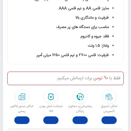
سایز: قلمی AA و نیم قلمی AAA
ظرفیت و ماندگاری بالا
مناسب برای دستگاه های پر مصرف
فاقد جیوه و کادیوم
ولتاژ: 1.5 ولت
ظرفیت: قلمی 2700 و نیم قلمی 1250 میلی آمپر
فقط با
90 تومن
برات ارسالش میکنیم
امکان تحویل
پشتیبانی و مشاوره
ﺿﻤﺎﻧﺖ اﺻﻞ ﺑﻮدن
امکان صدور فاکتور
اکسپرس
رایگان
ﮐﺎﻟﺎ
رسمی